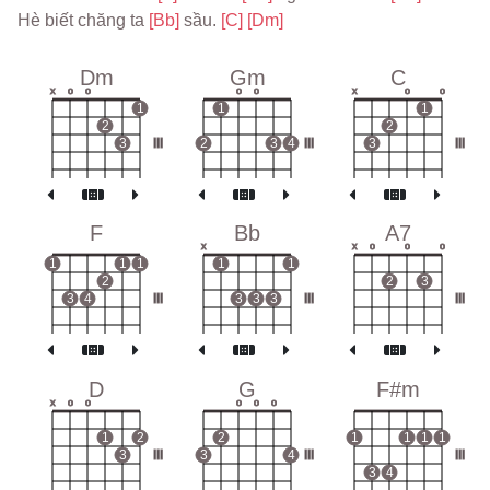
Hè biết chăng ta 
[Bb] 
sầu. 
[C] 
[Dm]
Dm
Gm
C
x
o
o
o
o
x
o
o
1
1
1
2
2
3
III
2
3
4
III
3
III
F
Bb
A7
x
x
o
o
o
1
1
1
1
1
2
2
3
3
4
III
3
3
3
III
III
D
G
F#m
x
o
o
o
o
o
1
2
2
1
1
1
1
3
III
3
4
III
III
3
4