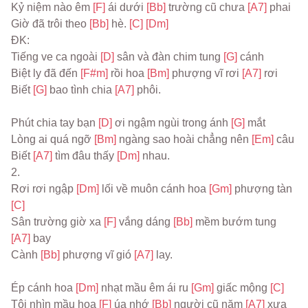
Kỷ niệm nào êm 
[F] 
ái dưới 
[Bb] 
trường cũ chưa 
[A7] 
phai
Giờ đã trôi theo 
[Bb] 
hè. 
[C] 
[Dm]
ĐK:
Tiếng ve ca ngoài 
[D] 
sân và đàn chim tung 
[G] 
cánh
Biệt ly đã đến 
[F#m] 
rồi hoa 
[Bm] 
phượng vĩ rơi 
[A7] 
rơi
Biết 
[G] 
bao tình chia 
[A7] 
phôi.
Phút chia tay bạn 
[D] 
ơi ngậm ngùi trong ánh 
[G] 
mắt
Lòng ai quá ngỡ 
[Bm] 
ngàng sao hoài chẳng nên 
[Em] 
câu
Biết 
[A7] 
tìm đâu thấy 
[Dm] 
nhau.
2.
Rơi rơi ngập 
[Dm] 
lối về muôn cánh hoa 
[Gm] 
phượng tàn 
[C]
Sân trường giờ xa 
[F] 
vắng dáng 
[Bb] 
mềm bướm tung 
[A7] 
bay
Cành 
[Bb] 
phượng vĩ gió 
[A7] 
lay.
Ép cánh hoa 
[Dm] 
nhạt mầu êm ái ru 
[Gm] 
giấc mộng 
[C]
Tôi nhìn mầu hoa 
[F] 
úa nhớ 
[Bb] 
người cũ năm 
[A7] 
xưa