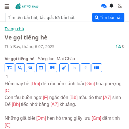
Tìm bài hát
Trang chủ
Ve gọi tiếng hè
0
Thứ Bảy, tháng 6 07, 2025
Ve gọi tiếng hè
| Sáng tác: Mai Châu
b
#
 1.
Hôm nay hè 
[Dm] 
đến rồi bên cánh loài 
[Gm] 
hoa phượng 
[C]
Con tàu buồn ngơ 
[F] 
ngác đón 
[Bb] 
mầu áo thư 
[A7] 
sinh
Để 
[Bb] 
tiếc nhớ bâng 
[A7] 
khuâng.
Những giã biệt 
[Dm] 
hẹn hò trang giấy lưu 
[Gm] 
đậm tình 
[C]