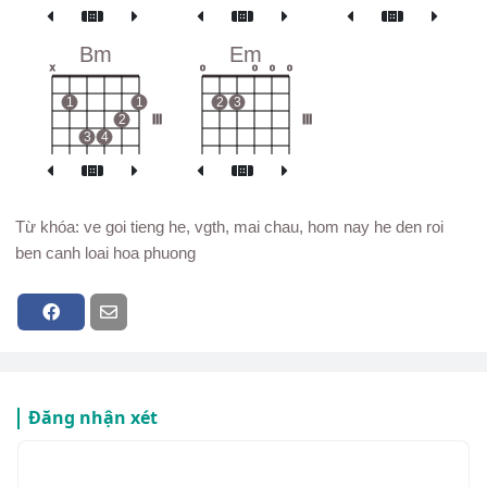
Bm
Em
x
o
o
o
o
1
1
2
3
2
III
III
3
4
Từ khóa: ve goi tieng he, vgth, mai chau, hom nay he den roi
ben canh loai hoa phuong
Đăng nhận xét