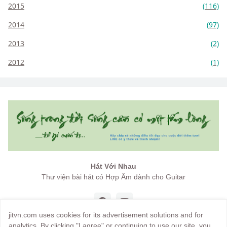
2015
(116)
2014
(97)
2013
(2)
2012
(1)
Hát Với Nhau
Thư viện bài hát có Hợp Âm dành cho Guitar
jitvn.com uses cookies for its advertisement solutions and for
analytics. By clicking "I agree" or continuing to use our site, you