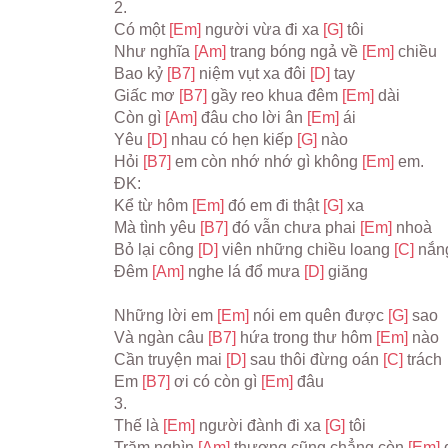
2.
Có một 
[Em] 
người vừa đi xa 
[G] 
tôi
Như nghĩa 
[Am] 
trang bóng ngả về 
[Em] 
chiều
Bao kỷ 
[B7] 
niệm vụt xa đôi 
[D] 
tay
Giấc mơ 
[B7] 
gầy reo khua đêm 
[Em] 
dài
Còn gì 
[Am] 
đâu cho lời ân 
[Em] 
ái
Yêu 
[D] 
nhau có hẹn kiếp 
[G] 
nào
Hỏi 
[B7] 
em còn nhớ nhớ gì không 
[Em] 
em.
ĐK:
Kể từ hôm 
[Em] 
đó em đi thật 
[G] 
xa
Mà tình yêu 
[B7] 
đó vẫn chưa phai 
[Em] 
nhoà
Bỏ lại công 
[D] 
viên những chiều loang 
[C] 
nắn
Đêm 
[Am] 
nghe lá đổ mưa 
[D] 
giăng
Những lời em 
[Em] 
nói em quên được 
[G] 
sao
Và ngàn câu 
[B7] 
hứa trong thư hôm 
[Em] 
nào
Cần truyện mai 
[D] 
sau thôi đừng oán 
[C] 
trách
Em 
[B7] 
ơi có còn gì 
[Em] 
đâu
3.
Thế là 
[Em] 
người đành đi xa 
[G] 
tôi
Trăm nghìn 
[Am] 
thương cũng chẳng còn 
[Em] 