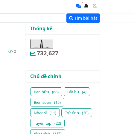
Tìm bài hát
Thống kê
0
732,627
Chủ đề chính
Bạn hữu
(68)
Bất hủ
(4)
Biên soạn
(15)
Nhạc sĩ
(11)
Trữ tình
(30)
Tuyển tập
(22)
Yêu thích
(117)