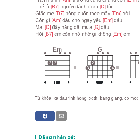
Thế là 
[B7] 
người đành đi xa 
[D] 
tôi
Giấc mơ 
[B7] 
hồng cuốn theo mây 
[Em] 
trời
Còn gì 
[Am] 
đâu cho ngày yêu 
[Em] 
dấu
Mai 
[D] 
đây nắng dãi mưa 
[G] 
dầu
Hỏi 
[B7] 
em còn nhớ nhớ gì không 
[Em] 
em.
Em
G
x
o
o
o
o
o
o
o
o
2
3
2
III
3
4
III
Từ khóa: xa dau tinh hong, xdth, bang giang, co mot 
Đăng nhận xét