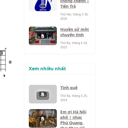
chông chênh |
Tiên Trà
Thứ Hai, tháng 3 30,
2026
Huyền sử một
chuyện tình
Thứ Ba, tháng 6 24,
2025
o
1
III
Xem nhiều nhất
Tình quê
Thứ Ba, tháng 6 25,
2024
Em ơi Hà Nội
phố | nhạc
Phú Quang,