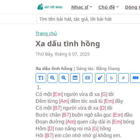
Nhạc sĩ
Chủ đề
Dòng 
Trang chủ
Xa dấu tình hồng
Thứ Bảy, tháng 6 07, 2025
Xa dấu tình hồng
| Sáng tác: Bằng Giang
b
#
 1.
Có một 
[Em] 
người vừa đi xa 
[G] 
tôi
Đêm từng 
[Am] 
đêm tóc xoã tù 
[Em] 
đầy
Có một 
[B7] 
người vừa đi xa 
[D] 
tôi
Bước chân 
[B7] 
buồn ngõ sâu gục 
[Em] 
đầu
Đoạn đường 
[Am] 
quen cây dài in 
[Em] 
bóng
Hôm 
[D] 
nao nắng rọi má 
[G] 
hồng
Hỏi 
[B7] 
em còn nhớ nhớ gì không em.