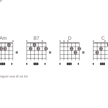
Am
B7
D
C
o
x
o
x
o
o
x
o
1
1
2
3
2
3
4
1
2
2
III
III
3
III
3
nguoi vua di xa toi