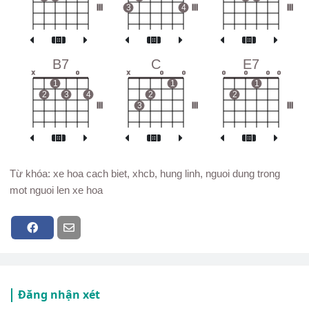
III
3
4
III
III
B7
C
E7
x
o
x
o
o
o
o
o
o
1
1
1
2
3
4
2
2
III
3
III
III
Từ khóa: xe hoa cach biet, xhcb, hung linh, nguoi dung trong
mot nguoi len xe hoa
Đăng nhận xét