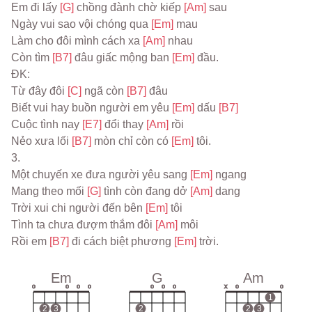
Em đi lấy 
[G] 
chồng đành chờ kiếp 
[Am] 
sau
Ngày vui sao vội chóng qua 
[Em] 
mau
Làm cho đôi mình cách xa 
[Am] 
nhau
Còn tìm 
[B7] 
đâu giấc mộng ban 
[Em] 
đầu.
ĐK:
Từ đây đôi 
[C] 
ngã còn 
[B7] 
đâu
Biết vui hay buồn người em yêu 
[Em] 
dấu 
[B7]
Cuộc tình nay 
[E7] 
đổi thay 
[Am] 
rồi
Nẻo xưa lối 
[B7] 
mòn chỉ còn có 
[Em] 
tôi.
3.
Một chuyến xe đưa người yêu sang 
[Em] 
ngang
Mang theo mối 
[G] 
tình còn đang dở 
[Am] 
dang
Trời xui chi người đến bên 
[Em] 
tôi
Tình ta chưa đượm thắm đôi 
[Am] 
môi
Rồi em 
[B7] 
đi cách biệt phương 
[Em] 
trời.
Em
G
Am
o
o
o
o
o
o
o
x
o
o
1
2
3
2
2
3