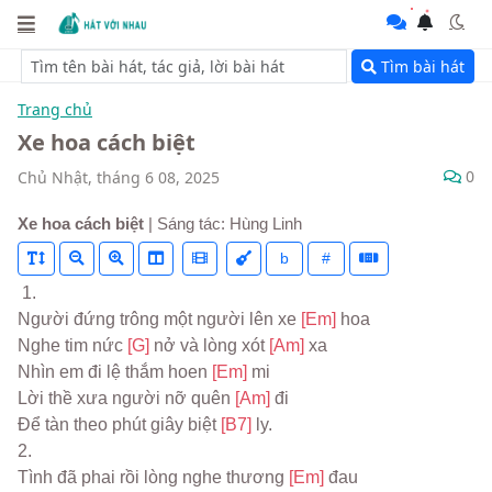
Tìm bài hát
Trang chủ
Xe hoa cách biệt
0
Chủ Nhật, tháng 6 08, 2025
Xe hoa cách biệt
| Sáng tác: Hùng Linh
b
#
 1.
Người đứng trông một người lên xe 
[Em] 
hoa
Nghe tim nức 
[G] 
nở và lòng xót 
[Am] 
xa
Nhìn em đi lệ thắm hoen 
[Em] 
mi
Lời thề xưa người nỡ quên 
[Am] 
đi
Để tàn theo phút giây biệt 
[B7] 
ly.
2.
Tình đã phai rồi lòng nghe thương 
[Em] 
đau