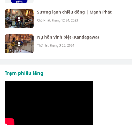
Sương lạnh chiều đông | Mạnh Phát
Chủ Nhật, tháng 12 24, 2023
Nụ hôn vĩnh biệt (Kandagawa)
Thứ Hai, tháng 3 25, 2024
Trạm phiêu lãng