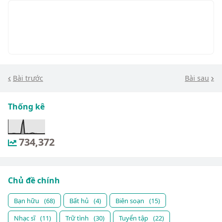
Bài trước
Bài sau
Thống kê
734,372
Chủ đề chính
Bạn hữu
(68)
Bất hủ
(4)
Biên soạn
(15)
Nhạc sĩ
(11)
Trữ tình
(30)
Tuyển tập
(22)