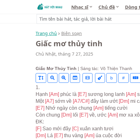
Nhạc sĩ
Chủ đề
Dòng 
Trang chủ
Biên soạn
Giấc mơ thủy tinh
Chủ Nhật, tháng 7 27, 2025
Giấc Mơ Thủy Tinh
| Sáng tác: Võ Thiện Thanh
b
#
1.

Hạnh 
[Am] 
phúc là 
[E7] 
sương long lanh 
[Am] 
s
Một 
[A7] 
sớm về 
[A7/C#] 
đây làm ướt 
[Dm] 
[E7] 
Nhớ ngày còn chung 
[Am] 
tiếng cười

Còn chung 
[Dm] 
lối 
[E7] 
về, ước 
[Am] 
mơ xa xôi
[F] 
Sao mới đây 
[C] 
[Dm] 
Lá 
[E7] 
thu vàng 
[Am] 