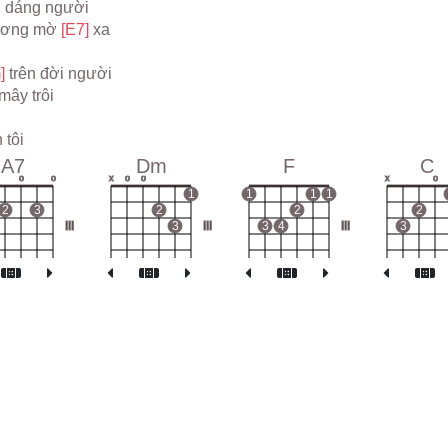
 dáng người

ương mờ 
[E7] 
xa

] 
trên đời người

A7
Dm
F
C
o
o
x
o
o
x
o
1
1
1
1
2
3
2
2
2
III
3
III
3
4
III
3