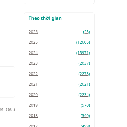
Theo thời gian
2026
(23)
2025
(12605)
2024
(15971)
2023
(2037)
2022
(2278)
2021
(2621)
2020
(2234)
2019
(570)
Bài sau
2018
(540)
2017
(499)