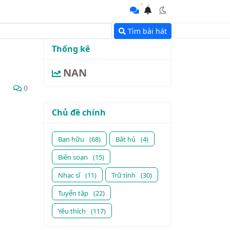
Tìm bài hát
Thống kê
NAN
0
Chủ đề chính
Bạn hữu
(68)
Bất hủ
(4)
Biên soạn
(15)
Nhạc sĩ
(11)
Trữ tình
(30)
Tuyển tập
(22)
Yêu thích
(117)