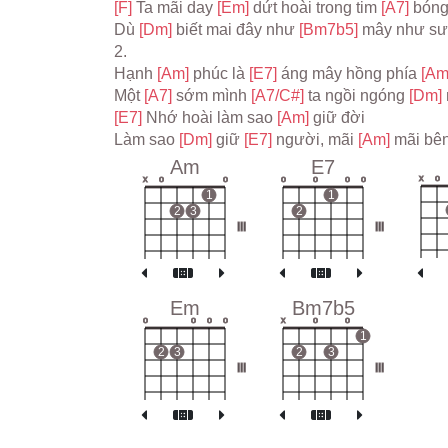
[F] 
Ta mãi day 
[Em] 
dứt hoài trong tim 
[A7] 
bóng
Dù 
[Dm] 
biết mai đây như 
[Bm7b5] 
mây như s
2.

Hạnh 
[Am] 
phúc là 
[E7] 
áng mây hồng phía 
[Am
Một 
[A7] 
sớm mình 
[A7/C#] 
ta ngồi ngóng 
[Dm] 
[E7] 
Nhớ hoài làm sao 
[Am] 
giữ đời

Làm sao 
[Dm] 
giữ 
[E7] 
người, mãi 
[Am] 
Am
E7
x
o
x
o
o
o
o
o
o
1
1
2
3
2
III
III
Em
Bm7b5
o
o
o
o
x
o
o
1
2
3
2
3
III
III