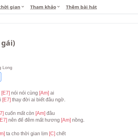
thời gian
Tham khảo
Thêm bài hát
gái)
g Long
 
[E7] 
nói nói cùng 
[Am] 
ai
 
[E7] 
thay đời ai biết đâu ngờ.
7] 
cuốn mất còn 
[Am] 
đâu
[E7] 
nên để đêm mất hương 
[Am] 
nồng.
m] 
ta cho thời gian lịm 
[C] 
chết