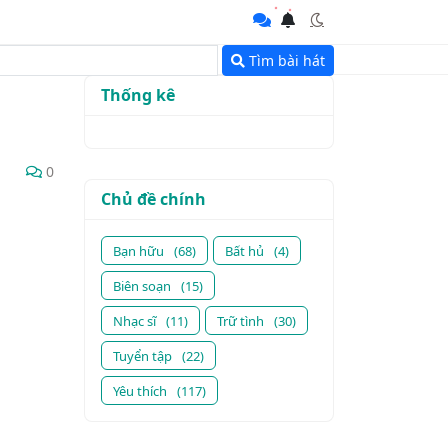
Tìm bài hát
Thống kê
0
Chủ đề chính
Bạn hữu
(68)
Bất hủ
(4)
Biên soạn
(15)
Nhạc sĩ
(11)
Trữ tình
(30)
Tuyển tập
(22)
Yêu thích
(117)