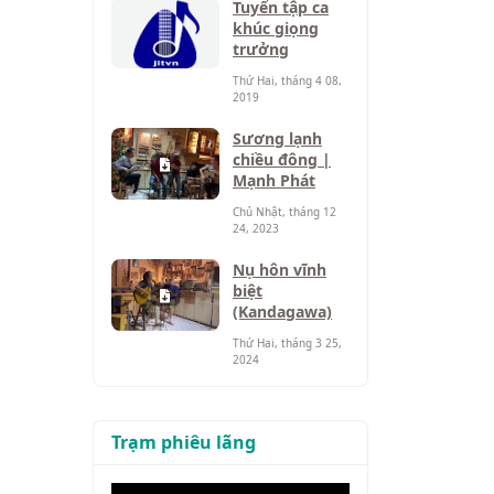
Tuyển tập ca
khúc giọng
trưởng
Thứ Hai, tháng 4 08,
2019
Sương lạnh
chiều đông |
Mạnh Phát
Chủ Nhật, tháng 12
24, 2023
Nụ hôn vĩnh
biệt
(Kandagawa)
Thứ Hai, tháng 3 25,
2024
Trạm phiêu lãng