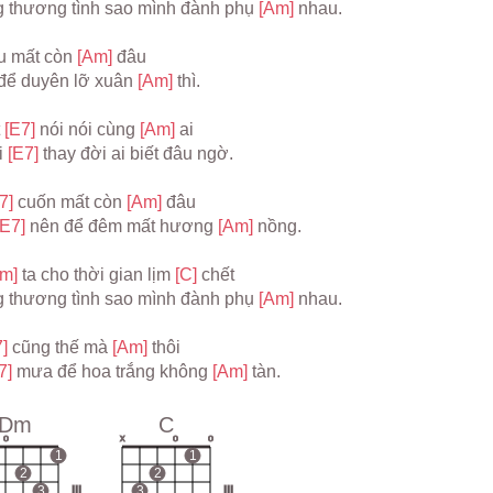
 thương tình sao mình đành phụ 
[Am] 
nhau.
 mất còn 
[Am] 
đâu
 để duyên lỡ xuân 
[Am] 
thì.
 
[E7] 
nói nói cùng 
[Am] 
ai
 
[E7] 
thay đời ai biết đâu ngờ.
7] 
cuốn mất còn 
[Am] 
đâu
[E7] 
nên để đêm mất hương 
[Am] 
nồng.
m] 
ta cho thời gian lịm 
[C] 
chết
 thương tình sao mình đành phụ 
[Am] 
nhau.
] 
cũng thế mà 
[Am] 
thôi
7] 
mưa để hoa trắng không 
[Am] 
tàn.
Dm
C
o
x
o
o
1
1
2
2
3
III
3
III