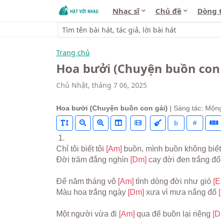
Nhạc sĩ
Chủ đề
Dòng 
Trang chủ
Hoa bưởi (Chuyện buồn con 
Chủ Nhật, tháng 7 06, 2025
Hoa bưởi (Chuyện buồn con gái)
| Sáng tác: Mộn
b
#
 1.
Chỉ tôi biết tôi 
[Am] 
buồn, mình buồn không biết
Đời trăm đắng nghìn 
[Dm] 
cay đời đen trắng đổi
Để năm tháng vô 
[Am] 
tình dòng đời như gió 
[E
Màu hoa trắng ngày 
[Dm] 
xưa vì mưa nắng đổ 
Một người vừa đi 
[Am] 
qua để buồn lại riêng 
[D