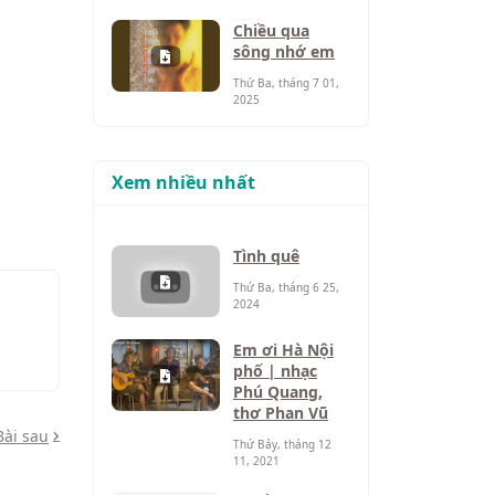
Chiều qua
sông nhớ em
Thứ Ba, tháng 7 01,
2025
Xem nhiều nhất
Tình quê
Thứ Ba, tháng 6 25,
2024
Em ơi Hà Nội
phố | nhạc
Phú Quang,
thơ Phan Vũ
Bài sau
Thứ Bảy, tháng 12
11, 2021