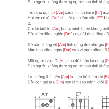
Sao người không thương người sao tình không
Trời sao quá cơ 
[Am] 
cầu một lần tim rỉ 
[E7] 
máu
Hỏi em có tội 
[Dm] 
chi trời gieo lắm sầu 
[E7] 
bi
2.
Chỉ tôi biết tôi 
[Am] 
buồn, mình buồn không biết
Đời trăm đắng nghìn 
[Dm] 
cay đời đen trắng đổi
Để năm tháng vô 
[Am] 
tình dòng đời như gió 
[E
Màu hoa trắng ngày 
[Dm] 
xưa vì mưa nắng đổ 
Một người vừa đi 
[Am] 
qua để buồn lại riêng 
[D
Sao người không thương người sao tình không
Lời không thốt nên 
[Am] 
lời hẹn hò thêm chi 
[E7
Đời con gái tựa 
[Dm] 
hoa làm sao tránh khỏi 
[E
Am
E7
x
o
x
o
o
o
o
o
o
1
1
2
3
2
III
III