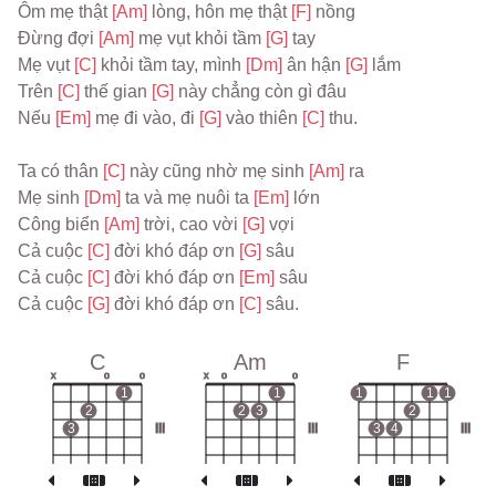
Ôm mẹ thật 
[Am] 
lòng, hôn mẹ thật 
[F] 
nồng
Đừng đợi 
[Am] 
mẹ vụt khỏi tầm 
[G] 
tay
Mẹ vụt 
[C] 
khỏi tầm tay, mình 
[Dm] 
ân hận 
[G] 
lắm
Trên 
[C] 
thế gian 
[G] 
này chẳng còn gì đâu
Nếu 
[Em] 
mẹ đi vào, đi 
[G] 
vào thiên 
[C] 
thu.
Ta có thân 
[C] 
này cũng nhờ mẹ sinh 
[Am] 
ra
Mẹ sinh 
[Dm] 
ta và mẹ nuôi ta 
[Em] 
lớn
Công biển 
[Am] 
trời, cao vời 
[G] 
vợi
Cả cuộc 
[C] 
đời khó đáp ơn 
[G] 
sâu
Cả cuộc 
[C] 
đời khó đáp ơn 
[Em] 
sâu
Cả cuộc 
[G] 
đời khó đáp ơn 
[C] 
sâu.
C
Am
F
x
o
o
x
o
o
1
1
1
1
1
2
2
3
2
3
III
III
3
4
III