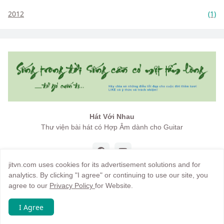
2012
(1)
Hát Với Nhau
Thư viện bài hát có Hợp Âm dành cho Guitar
jitvn.com uses cookies for its advertisement solutions and for
analytics. By clicking "I agree" or continuing to use our site, you
agree to our
Privacy Policy
for Website.
Copyright by
jitvn
I Agree
Trang chủ
Giới thiệu
Điều khoản
Hướng dẫn