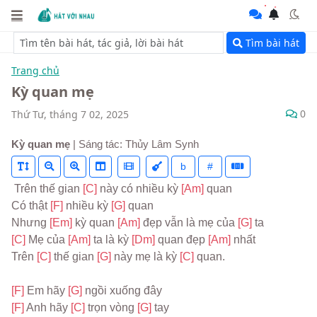
Tìm bài hát
Trang chủ
Kỳ quan mẹ
0
Thứ Tư, tháng 7 02, 2025
Kỳ quan mẹ
| Sáng tác: Thủy Lâm Synh
b
#
 Trên thế gian 
[C] 
này có nhiều kỳ 
[Am] 
quan
Có thật 
[F] 
nhiều kỳ 
[G] 
quan
Nhưng 
[Em] 
kỳ quan 
[Am] 
đẹp vẫn là mẹ của 
[G] 
ta
[C] 
Mẹ của 
[Am] 
ta là kỳ 
[Dm] 
quan đẹp 
[Am] 
nhất
Trên 
[C] 
thế gian 
[G] 
này mẹ là kỳ 
[C] 
quan.
[F] 
Em hãy 
[G] 
ngồi xuống đây
[F] 
Anh hãy 
[C] 
trọn vòng 
[G] 
tay