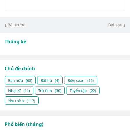
Bài trước
Bài sau
Thống kê
Chủ đề chính
Bạn hữu
(68)
Bất hủ
(4)
Biên soạn
(15)
Nhạc sĩ
(11)
Trữ tình
(30)
Tuyển tập
(22)
Yêu thích
(117)
Phổ biến (tháng)