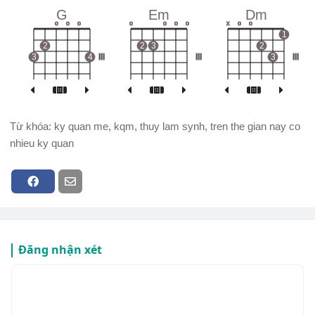
G
Em
Dm
o
o
o
o
o
o
o
x
o
o
1
2
2
3
2
3
4
III
III
3
III
Từ khóa: ky quan me, kqm, thuy lam synh, tren the gian nay co
nhieu ky quan
Đăng nhận xét