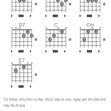
2
3
1
2
2
1
3
III
3
III
III
D7
C
Cm
x
o
o
x
o
o
x
o
x
1
1
2
1
2
3
2
III
3
III
4
III
E7
o
o
o
o
1
2
III
Từ khóa: nhu hon co dai, nhcd, dao le van, ngay gio em ben troi
nay da di qua