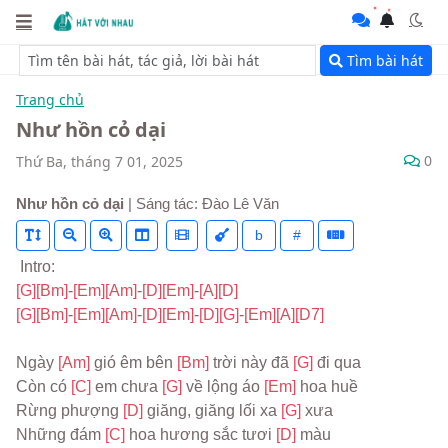
Tìm bài hát
Trang chủ
Như hồn cỏ dại
0
Thứ Ba, tháng 7 01, 2025
Như hồn cỏ dại
| Sáng tác: Đào Lê Văn
b
#
 Intro:
[G]
[Bm]
-
[Em]
[Am]
-
[D]
[Em]
-
[A]
[D]
[G]
[Bm]
-
[Em]
[Am]
-
[D]
[Em]
-
[D]
[G]
-
[Em]
[A]
[D7]
Ngày 
[Am] 
gió êm bên 
[Bm] 
trời này đã 
[G] 
đi qua
Còn có 
[C] 
em chưa 
[G] 
về lộng áo 
[Em] 
hoa huề
Rừng phượng 
[D] 
giăng, giăng lối xa 
[G] 
xưa
Những đám 
[C] 
hoa hương sắc tươi 
[D] 
màu