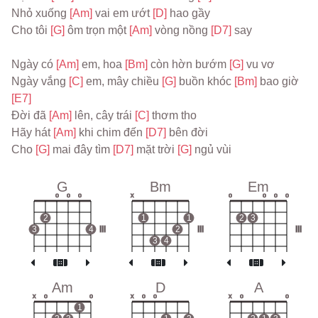
Nhỏ xuống 
[Am] 
vai em ướt 
[D] 
hao gầy
Cho tôi 
[G] 
ôm trọn một 
[Am] 
vòng nồng 
[D7] 
say
Ngày có 
[Am] 
em, hoa 
[Bm] 
còn hờn bướm 
[G] 
vu vơ
Ngày vắng 
[C] 
em, mây chiều 
[G] 
buồn khóc 
[Bm] 
bao giờ 
[E7]
Đời đã 
[Am] 
lên, cây trái 
[C] 
thơm tho
Hãy hát 
[Am] 
khi chim đến 
[D7] 
bên đời
Cho 
[G] 
mai đây tìm 
[D7] 
mặt trời 
[G] 
ngủ vùi
G
Bm
Em
o
o
o
x
o
o
o
o
2
1
1
2
3
3
4
III
2
III
III
3
4
Am
D
A
x
o
o
x
o
o
x
o
o
1