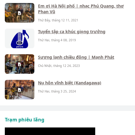
Em ơi Hà Nội phố | nhạc Phú Quang, thơ
Phan Vũ
Thứ Bảy, tháng 12 11, 2021
Tuyển tập ca khúc giọng trưởng
Thứ Hai, tháng 4 08, 2019
Sương lạnh chiều đông | Mạnh Phát
Chủ Nhật, tháng 12 24, 2023
Nụ hôn vĩnh biệt (Kandagawa)
Thứ Hai, tháng 3 25, 2024
Trạm phiêu lãng