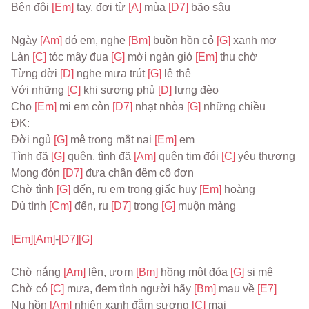
Bên đôi 
[Em] 
tay, đợi từ 
[A] 
mùa 
[D7] 
bão sâu
Ngày 
[Am] 
đó em, nghe 
[Bm] 
buồn hồn cỏ 
[G] 
xanh mơ
Làn 
[C] 
tóc mây đua 
[G] 
mời ngàn gió 
[Em] 
thu chờ
Từng đời 
[D] 
nghe mưa trút 
[G] 
lê thê
Với những 
[C] 
khi sương phủ 
[D] 
lưng đèo
Cho 
[Em] 
mi em còn 
[D7] 
nhạt nhòa 
[G] 
những chiều
ĐK:
Đời ngủ 
[G] 
mê trong mắt nai 
[Em] 
em
Tình đã 
[G] 
quên, tình đã 
[Am] 
quên tim đói 
[C] 
yêu thương
Mong đón 
[D7] 
đưa chân đêm cô đơn
Chờ tình 
[G] 
đến, ru em trong giấc huy 
[Em] 
hoàng
Dù tình 
[Cm] 
đến, ru 
[D7] 
trong 
[G] 
muộn màng
[Em]
[Am]
-
[D7]
[G]
Chờ nắng 
[Am] 
lên, ươm 
[Bm] 
hồng một đóa 
[G] 
si mê
Chờ có 
[C] 
mưa, đem tình người hãy 
[Bm] 
mau về 
[E7]
Nụ hồn 
[Am] 
nhiên xanh đẫm sương 
[C] 
mai