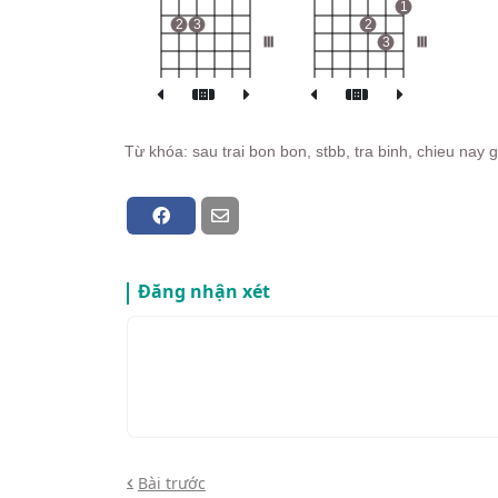
1
2
3
2
III
3
III
Từ khóa: sau trai bon bon, stbb, tra binh, chieu nay 
Đăng nhận xét
Bài trước