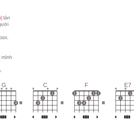
] 
tàn
gười
bon.
 
mình
.
G
C
F
E7
o
o
o
x
o
o
o
o
1
1
1
1
1
2
2
2
4
III
3
III
3
4
III