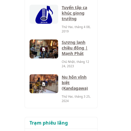
Tuyển tập ca
khúc giọng
trưởng
Thứ Hai, tháng 4 08,
2019
Sương lạnh
chiều đông |
Mạnh Phát
Chủ Nhật, tháng 12
24, 2023
Nụ hôn vĩnh
biệt
(Kandagawa)
Thứ Hai, tháng 3 25,
2024
Trạm phiêu lãng