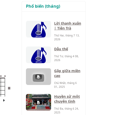
Phổ biến (tháng)
Lời thanh xuân
| Tiên Trà
Thứ Hai, tháng 7 13,
2026
Dẫu thế
Thứ Tư, tháng 4 08,
2026
Gặp giữa miền
cao
o
o
Chủ Nhật, tháng 6
01, 2025
III
Huyền sử một
chuyện tình
Thứ Ba, tháng 6 24,
2025