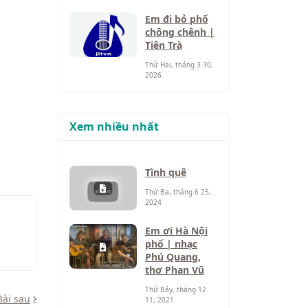
Em đi bỏ phố
chông chênh |
Tiên Trà
Thứ Hai, tháng 3 30,
2026
Xem nhiều nhất
Tình quê
Thứ Ba, tháng 6 25,
2024
Em ơi Hà Nội
phố | nhạc
Phú Quang,
thơ Phan Vũ
Thứ Bảy, tháng 12
Bài sau
11, 2021