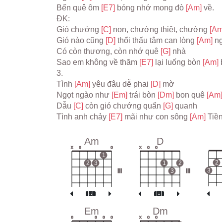
Bến quê ôm 
[E7] 
bóng nhớ mong đò 
[Am] 
về.
ĐK:
Gió chướng 
[C] 
non, chướng thiệt, chướng 
[Am
Gió nào cũng 
[D] 
thổi thấu tâm can lòng 
[Am] 
n
Có còn thương, còn nhớ quê 
[G] 
nhà
Sao em không về thăm 
[E7] 
lại luống bòn 
[Am] 
3.
Tình 
[Am] 
yêu đâu dễ phai 
[D] 
mờ
Ngọt ngào như 
[Em] 
trái bòn 
[Dm] 
bon quê 
[Am]
Dẫu 
[C] 
còn gió chướng quẩn 
[G] 
quanh
Tình anh chảy 
[E7] 
mãi như con sông 
[Am] 
Tiền
Am
D
x
o
o
x
o
o
1
2
2
3
1
2
3
III
3
III
Em
Dm
o
o
o
o
x
o
o