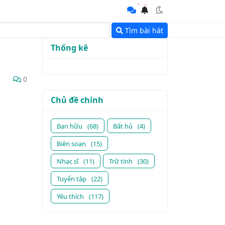
Tìm bài hát
Thống kê
0
Chủ đề chính
Bạn hữu
(68)
Bất hủ
(4)
Biên soạn
(15)
Nhạc sĩ
(11)
Trữ tình
(30)
Tuyển tập
(22)
Yêu thích
(117)