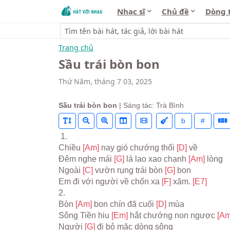
Nhạc sĩ
Chủ đề
Dòng 
Trang chủ
Sầu trái bòn bon
Thứ Năm, tháng 7 03, 2025
Sầu trái bòn bon
| Sáng tác: Trà Bình
b
#
 1.
Chiều 
[Am] 
nay gió chướng thổi 
[D] 
về
Đêm nghe mái 
[G] 
lá lao xao chạnh 
[Am] 
lòng
Ngoài 
[C] 
vườn rụng trái bòn 
[G] 
bon
Em đi với người về chốn xa 
[F] 
xăm. 
[E7]
2.
Bòn 
[Am] 
bon chín đã cuối 
[D] 
mùa
Sông Tiền hiu 
[Em] 
hắt chướng non ngược 
[Am
Người 
[G] 
đi bỏ mặc dòng sông