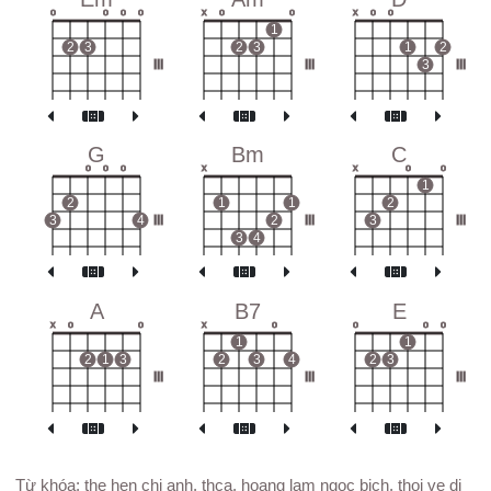
o
o
o
o
x
o
o
x
o
o
1
2
3
2
3
1
2
III
III
3
III
G
Bm
C
o
o
o
x
x
o
o
1
2
1
1
2
3
4
III
2
III
3
III
3
4
A
B7
E
x
o
o
x
o
o
o
o
1
1
2
1
3
2
3
4
2
3
III
III
III
Từ khóa: the hen chi anh, thca, hoang lam ngoc bich, thoi ve di