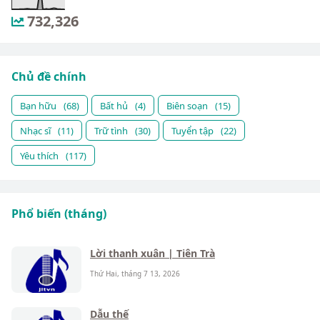
732,326
Chủ đề chính
Bạn hữu
(68)
Bất hủ
(4)
Biên soạn
(15)
Nhạc sĩ
(11)
Trữ tình
(30)
Tuyển tập
(22)
Yêu thích
(117)
Phổ biến (tháng)
Lời thanh xuân | Tiên Trà
Thứ Hai, tháng 7 13, 2026
Dẫu thế