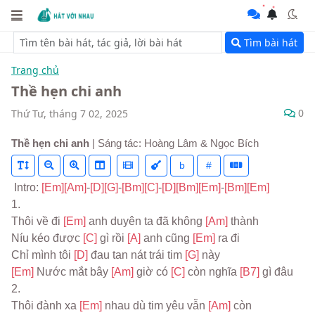
Tìm bài hát
Trang chủ
Thề hẹn chi anh
0
Thứ Tư, tháng 7 02, 2025
Thề hẹn chi anh
| Sáng tác: Hoàng Lâm & Ngọc Bích
b
#
 Intro: 
[Em]
[Am]
-
[D]
[G]
-
[Bm]
[C]
-
[D]
[Bm]
[Em]
-
[Bm]
[Em]
1.
Thôi về đi 
[Em] 
anh duyên ta đã không 
[Am] 
thành
Níu kéo được 
[C] 
gì rồi 
[A] 
anh cũng 
[Em] 
ra đi
Chỉ mình tôi 
[D] 
đau tan nát trái tim 
[G] 
này
[Em] 
Nước mắt bây 
[Am] 
giờ có 
[C] 
còn nghĩa 
[B7] 
gì đâu
2.
Thôi đành xa 
[Em] 
nhau dù tim yêu vẫn 
[Am] 
còn