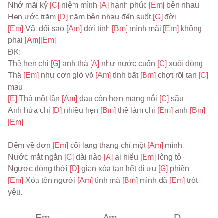
Nhớ mãi kỷ 
[C] 
niệm mình 
[A] 
hạnh phúc 
[Em] 
bên nhau
Hẹn ước trăm 
[D] 
năm bên nhau đến suốt 
[G] 
đời
[Em] 
Vật đổi sao 
[Am] 
dời tình 
[Bm] 
mình mãi 
[Em] 
không 
phai 
[Am]
[Em]
ĐK:
Thề hẹn chi 
[G] 
anh thà 
[A] 
như nước cuốn 
[C] 
xuôi dòng
Thà 
[Em] 
như cơn gió vô 
[Am] 
tình bất 
[Bm] 
chợt rồi tan 
[C] 
mau
[E] 
Thà một lần 
[Am] 
đau còn hơn mang nỗi 
[C] 
sầu
Anh hứa chi 
[D] 
nhiều hẹn 
[Bm] 
thề làm chi 
[Em] 
anh 
[Bm]
[Em]
Đêm về đơn 
[Em] 
côi lang thang chỉ một 
[Am] 
mình
Nước mắt ngắn 
[C] 
dài nào 
[A] 
ai hiểu 
[Em] 
lòng tôi
Ngược dòng thời 
[D] 
gian xóa tan hết đi ưu 
[G] 
phiền
[Em] 
Xóa tên người 
[Am] 
tình mà 
[Bm] 
mình đã 
[Em] 
trót 
yêu.
Em
Am
D