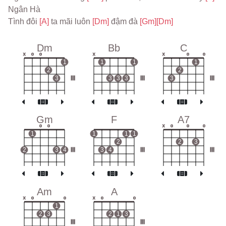
Ngân Hà
Tình đôi 
[A] 
ta mãi luôn 
[Dm] 
đậm đà 
[Gm]
[Dm]
Dm
Bb
C
x
o
o
x
x
o
o
1
1
1
1
2
2
3
III
3
3
3
III
3
III
Gm
F
A7
o
o
x
o
o
o
1
1
1
1
2
2
3
2
3
4
III
3
4
III
III
Am
A
x
o
o
x
o
o
1
2
3
2
1
3
III
III