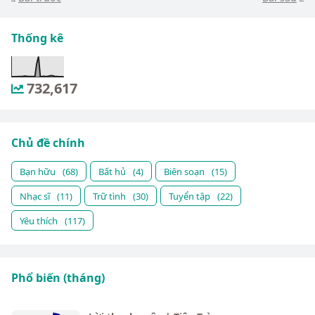
Thống kê
732,617
Chủ đề chính
Bạn hữu
(68)
Bất hủ
(4)
Biên soạn
(15)
Nhạc sĩ
(11)
Trữ tình
(30)
Tuyển tập
(22)
Yêu thích
(117)
Phổ biến (tháng)