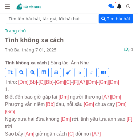
Tìm bài hát
Trang chủ
Tình không xa cách
0
Thứ Ba, tháng 7 01, 2025
Tình không xa cách
| Sáng tác: Ánh Như
b
#
 Intro: 
[Dm]
[Bb]
-
[C]
[Bb]
-
[Gm]
[C]
-
[F]
[A7]
[Dm]
-
[Gm]
[Dm]
1.
Biết đến bao giờ gặp lại 
[Dm] 
người thương 
[A7]
[Dm]
Phượng vẫn niềm 
[Bb] 
đau, nỗi sầu 
[Gm] 
chua cay 
[Dm]
[Gm]
Ngày xưa hai đứa không 
[Dm] 
rời, tình yêu tựa ánh sao 
[F] 
trời
Sao bây 
[Am] 
giờ ngăn cách 
[C] 
đôi nơi 
[A7]