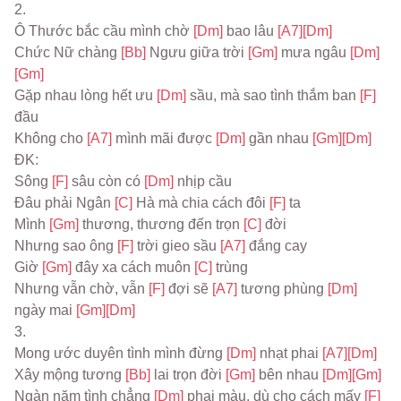
2.
Ô Thước bắc cầu mình chờ 
[Dm] 
bao lâu 
[A7]
[Dm]
Chức Nữ chàng 
[Bb] 
Ngưu giữa trời 
[Gm] 
mưa ngâu 
[Dm]
[Gm]
Gặp nhau lòng hết ưu 
[Dm] 
sầu, mà sao tình thắm ban 
[F] 
đầu
Không cho 
[A7] 
mình mãi được 
[Dm] 
gần nhau 
[Gm]
[Dm]
ĐK:
Sông 
[F] 
sâu còn có 
[Dm] 
nhịp cầu
Đâu phải Ngân 
[C] 
Hà mà chia cách đôi 
[F] 
ta
Mình 
[Gm] 
thương, thương đến trọn 
[C] 
đời
Nhưng sao ông 
[F] 
trời gieo sầu 
[A7] 
đắng cay
Giờ 
[Gm] 
đây xa cách muôn 
[C] 
trùng
Nhưng vẫn chờ, vẫn 
[F] 
đợi sẽ 
[A7] 
tương phùng 
[Dm] 
ngày mai 
[Gm]
[Dm]
3.
Mong ước duyên tình mình đừng 
[Dm] 
nhạt phai 
[A7]
[Dm]
Xây mộng tương 
[Bb] 
lai trọn đời 
[Gm] 
bên nhau 
[Dm]
[Gm]
Ngàn năm tình chẳng 
[Dm] 
phai màu, dù cho cách mấy 
[F] 