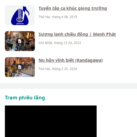
Tuyển tập ca khúc giọng trưởng
Thứ Hai, tháng 4 08, 2019
Sương lạnh chiều đông | Mạnh Phát
Chủ Nhật, tháng 12 24, 2023
Nụ hôn vĩnh biệt (Kandagawa)
Thứ Hai, tháng 3 25, 2024
Trạm phiêu lãng