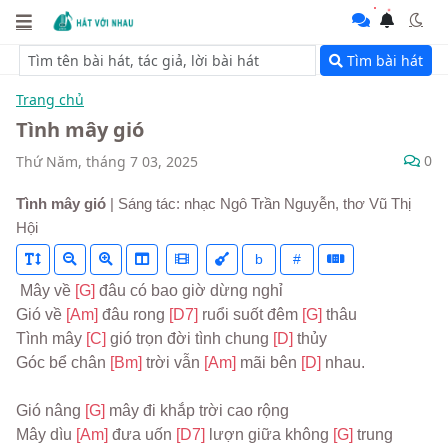
Tìm bài hát
Trang chủ
Tình mây gió
0
Thứ Năm, tháng 7 03, 2025
Tình mây gió
| Sáng tác: nhạc Ngô Trần Nguyễn, thơ Vũ Thị
Hội
b
#
 Mây về 
[G] 
đâu có bao giờ dừng nghỉ
Gió về 
[Am] 
đâu rong 
[D7] 
ruổi suốt đêm 
[G] 
thâu
Tình mây 
[C] 
gió trọn đời tình chung 
[D] 
thủy
Góc bể chân 
[Bm] 
trời vẫn 
[Am] 
mãi bên 
[D] 
nhau.
Gió nâng 
[G] 
mây đi khắp trời cao rộng
Mây dìu 
[Am] 
đưa uốn 
[D7] 
lượn giữa không 
[G] 
trung