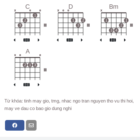
C
D
Bm
x
o
o
x
o
o
x
1
2
1
2
1
1
3
III
3
III
2
III
3
4
A
x
o
o
2
1
3
III
Từ khóa: tinh may gio, tmg, nhac ngo tran nguyen tho vu thi hoi,
may ve dau co bao gio dung nghi