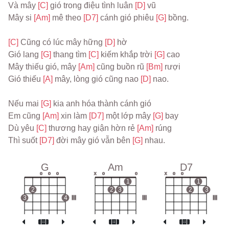
Và mây 
[C] 
gió trong điệu tình luân 
[D] 
vũ
Mây si 
[Am] 
mê theo 
[D7] 
cánh gió phiêu 
[G] 
bồng.
[C] 
Cũng có lúc mây hững 
[D] 
hờ
Gió lang 
[G] 
thang tìm 
[C] 
kiếm khắp trời 
[G] 
cao
Mây thiếu gió, mây 
[Am] 
cũng buồn rũ 
[Bm] 
rượi
Gió thiếu 
[A] 
mây, lòng gió cũng nao 
[D] 
nao.
Nếu mai 
[G] 
kia anh hóa thành cánh gió
Em cũng 
[Am] 
xin làm 
[D7] 
một lớp mây 
[G] 
bay
Dù yêu 
[C] 
thương hay giận hờn rẻ 
[Am] 
rúng
Thì suốt 
[D7] 
đời mây gió vẫn bên 
[G] 
nhau.
G
Am
D7
o
o
o
x
o
o
x
o
o
1
1
2
2
3
2
3
3
4
III
III
III