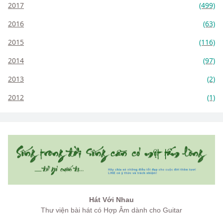
2017
(499)
2016
(63)
2015
(116)
2014
(97)
2013
(2)
2012
(1)
Hát Với Nhau
Thư viện bài hát có Hợp Âm dành cho Guitar