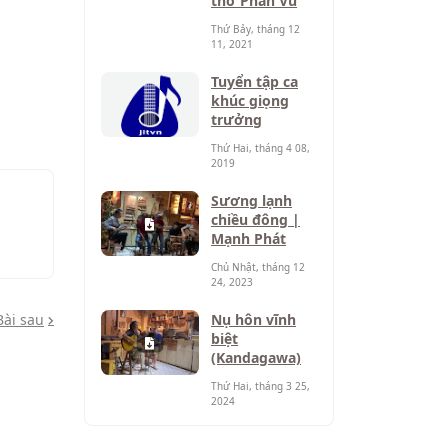
thơ Phan Vũ
Thứ Bảy, tháng 12
11, 2021
Tuyển tập ca
khúc giọng
trưởng
Thứ Hai, tháng 4 08,
2019
Sương lạnh
chiều đông |
Mạnh Phát
Chủ Nhật, tháng 12
24, 2023
Nụ hôn vĩnh
Bài sau
biệt
(Kandagawa)
Thứ Hai, tháng 3 25,
2024