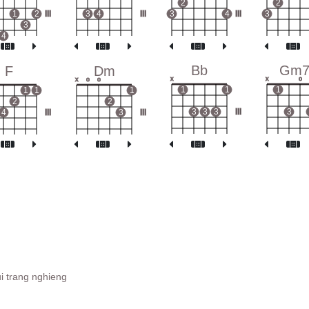
2
2
1
2
III
3
4
III
3
4
III
3
3
4
Bb
Gm
F
Dm
x
x
o
x
o
o
1
1
1
1
1
1
2
2
3
3
3
III
3
4
III
3
III
nui trang nghieng