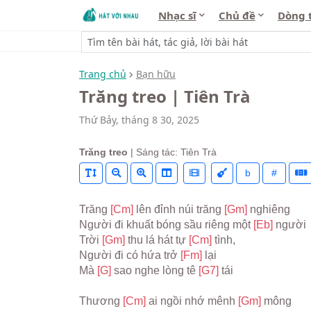
Nhạc sĩ
Chủ đề
Dòng 
Trang chủ
Bạn hữu
Trăng treo | Tiên Trà
Thứ Bảy, tháng 8 30, 2025
Trăng treo
| Sáng tác: Tiên Trà
b
#
Trăng 
[Cm] 
lên đỉnh núi trăng 
[Gm] 
nghiêng

Người đi khuất bóng sầu riêng một 
[Eb] 
người

Trời 
[Gm] 
thu lá hát tự 
[Cm] 
tình, 

Người đi có hứa trở 
[Fm] 
lại

Mà 
[G] 
sao nghe lòng tê 
[G7] 
tái

Thương 
[Cm] 
ai ngồi nhớ mênh 
[Gm] 
mông
