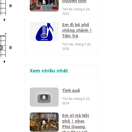
chuyện tình
III
Thứ Ba, tháng 6 24,
2025
Em đi bỏ phố
7
chông chênh |
x
Tiên Trà
Thứ Hai, tháng 3 30,
4
III
2026
Xem nhiều nhất
Tình quê
Thứ Ba, tháng 6 25,
2024
Em ơi Hà Nội
phố | nhạc
Phú Quang,