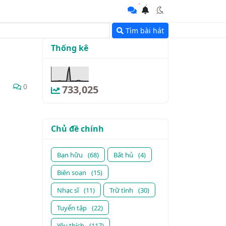
Tìm bài hát
Thống kê
0
733,025
Chủ đề chính
Bạn hữu
(68)
Bất hủ
(4)
Biên soạn
(15)
Nhạc sĩ
(11)
Trữ tình
(30)
Tuyển tập
(22)
Yêu thích
(117)