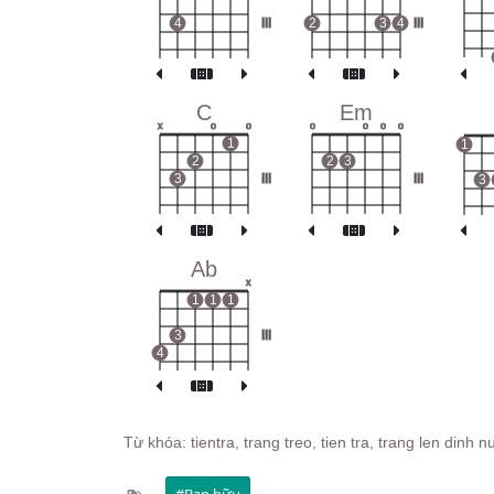
4
III
2
3
4
III
C
Em
x
o
o
o
o
o
o
1
1
2
2
3
3
III
III
3
Ab
x
1
1
1
3
III
4
Từ khóa: tientra, trang treo, tien tra, trang len dinh 