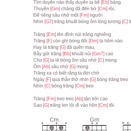
Tìm duyên nào thấy duyên ta bẽ 
[Eb] 
bàng

Thuyền 
[Gm] 
chăng đã đến bờ 
[Cm] 
rồi,

Để riêng sầu nhớ một 
[Fm] 
người

Nhìn 
[G7] 
trăng khuất bóng ôm lòng tương 
[C] 
t
Trăng 
[Em] 
lên đỉnh núi trăng nghiêng

Trăng 
[F] 
còn ghi bóng đôi 
[Dm] 
ta hôm nào

Hay là trăng 
[G] 
đã quên mau, 

Bây giờ trăng 
[Bb] 
khuất núi 
[Gm7] 
cao

Cho 
[G] 
ta lẻ bóng ôm sầu nhớ 
[C] 
mong

Ôm 
[Ab] 
sầu nhớ 
[G] 
mong

Trăng xa có biết rằng ta đợi chờ

Ngày 
[F] 
qua thẫn thờ nhìn 
[G] 
bóng trăng treo

Nhìn 
[C] 
bóng trăng 
[Cm] 
treo

Trăng 
[Fm] 
treo treo 
[Ab] 
tận trời cao

Sao 
[G] 
trăng len lỏi đi vào hồn 
[Cm] 
tôi.

Cm
Gm
x
x
x
o
x
o
o
2
1
1