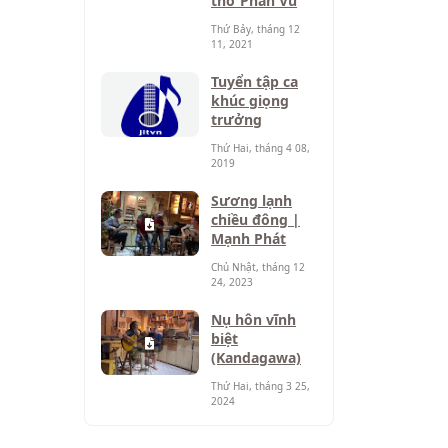
thơ Phan Vũ
Thứ Bảy, tháng 12
11, 2021
Tuyển tập ca
khúc giọng
trưởng
Thứ Hai, tháng 4 08,
2019
Sương lạnh
chiều đông |
Mạnh Phát
Chủ Nhật, tháng 12
24, 2023
Nụ hôn vĩnh
biệt
(Kandagawa)
Thứ Hai, tháng 3 25,
2024