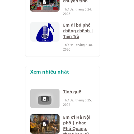
chuyện tình
Thứ Ba, tháng 6 24,
2025
Em đi bỏ phố
chông chênh |
Tiên Trà
Thứ Hai, tháng 3 30,
2026
Xem nhiều nhất
Tình quê
Thứ Ba, tháng 6 25,
2024
Em ơi Hà Nội
phố | nhạc
Phú Quang,