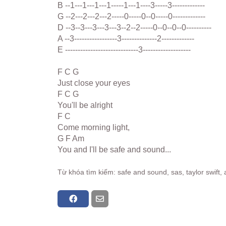
B --1---1---1---1-----1---1----3-----3-------------
G --2---2---2---2-----0-----0--0-----0-------------
D --3--3---3---3---3--2--2-----0--0--0--0----------
A --3-----------------3--------------2-------------
E -----------------------------3-------------------
F C G
Just close your eyes
F C G
You'll be alright
F C
Come morning light,
G F Am
You and I'll be safe and sound...
Từ khóa tìm kiếm: safe and sound, sas, taylor swift,