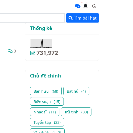
Tìm bài hát
Thống kê
0
731,972
Chủ đề chính
Bạn hữu
(68)
Bất hủ
(4)
Biên soạn
(15)
Nhạc sĩ
(11)
Trữ tình
(30)
Tuyển tập
(22)
Yêu thích
(117)