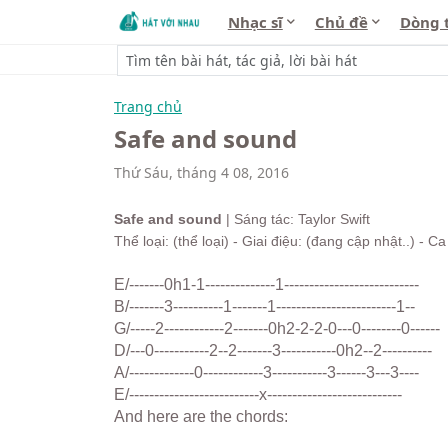
Nhạc sĩ
Chủ đề
Dòng 
Trang chủ
Safe and sound
Thứ Sáu, tháng 4 08, 2016
Safe and sound
| Sáng tác: Taylor Swift
Thể loại: (thể loại) - Giai điệu: (đang cập nhật..) - Ca 
E/-------0h1-1--------------1---------------------------
B/-------3----------1-------1------------------------1--
G/-----2------------2-------0h2-2-2-0---0--------0------
D/---0-----------2--2-------3-----------0h2--2----------
A/-------------0------------3-----------3------3---3----
E/--------------------------x---------------------------
And here are the chords: