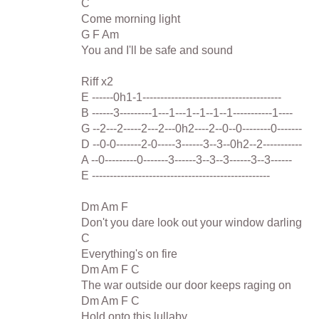
C
Come morning light
G F Am
You and I'll be safe and sound
Riff x2
E ------0h1-1---------------------------------------
B ------3---------1---1---1--1--1--1-----------1----
G --2---2-----2---2---0h2----2--0--0--------0-------
D --0-0-------2-0-----3------3--3--0h2--2-----------
A --0---------0-------3------3--3--3------3--3------
E --------------------------------------------------
Dm Am F
Don't you dare look out your window darling
C
Everything's on fire
Dm Am F C
The war outside our door keeps raging on
Dm Am F C
Hold onto this lullaby