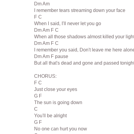
Dm Am
I remember tears streaming down your face
F C
When I said, I'll never let you go
Dm Am F C
When all those shadows almost killed your ligh
Dm Am F C
I remember you said, Don't leave me here alon
Dm Am F pause
But all that's dead and gone and passed tonigh
CHORUS:
F C
Just close your eyes
G F
The sun is going down
C
You'll be alright
G F
No one can hurt you now