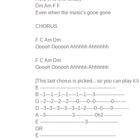
Dm Am F F
Even when the music's gone gone
CHORUS
F C Am Dm
Ooooh Oooooh Ahhhhh Ahhhhhh
F C Am Dm
Ooooh Oooooh Ahhhhh Ahhhhhh
[This last chorus is picked... so you can play it l
E -------------------------------------------------
B --1---1---1---1-----1---1----3-------------------
G --2---2---2---2-----0-----0--0----------0--------
D --3--3---3---3---3--2--2-----0--0-----0----------
A --3-----------------3-------------0h2------------
E -----------------------------3-------------------
OR
E -------------------------------------------------