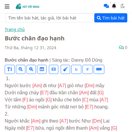
Tìm bài hát
Trang chủ
Bước chân đạo hạnh
0
Thứ Ba, tháng 12 31, 2024
Bước chân đạo hạnh
| Sáng tác: Danny Đỗ Dũng
b
#
 1.
Người bước 
[Am] 
đi như 
[A7] 
gió như 
[Dm] 
mây
Dưới nắng cháy 
[E7] 
đầu trần chân 
[Am] 
đất 
[G]
Với tấm 
[F] 
áo ngồi 
[G] 
khâu che bốn 
[C] 
mùa 
[A7]
Từ những 
[Dm] 
mảnh góc nhặt nơi bỏ 
[E7] 
hoang.
2.
Người khắc 
[Am] 
ghi theo 
[A7] 
bước Như 
[Dm] 
Lai
Ngày một 
[E7] 
bữa, ngủ ngồi đêm thanh 
[Am] 
vắng 
[G]