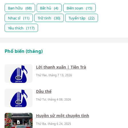
Bạn hữu
(68)
Bất hủ
(4)
Biên soạn
(15)
Nhạc sĩ
(11)
Trữ tình
(30)
Tuyển tập
(22)
Yêu thích
(117)
Phổ biến (tháng)
Lời thanh xuân | Tiên Trà
Thứ Hai, tháng 7 13, 2026
Dẫu thế
Thứ Tư, tháng 4 08, 2026
Huyền sử một chuyện tình
Thứ Ba, tháng 6 24, 2025