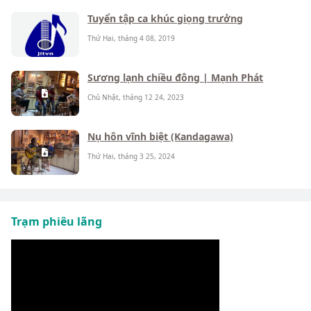
Tuyển tập ca khúc giọng trưởng
Thứ Hai, tháng 4 08, 2019
Sương lạnh chiều đông | Mạnh Phát
Chủ Nhật, tháng 12 24, 2023
Nụ hôn vĩnh biệt (Kandagawa)
Thứ Hai, tháng 3 25, 2024
Trạm phiêu lãng