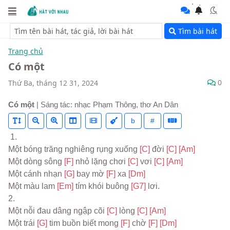
Tìm bài hát
Trang chủ
Có một
0
Thứ Ba, tháng 12 31, 2024
Có một
| Sáng tác: nhạc Phạm Thông, thơ An Dân
b
#
 1.
Một bóng trăng nghiêng rụng xuống 
[C] 
đời 
[C] 
[Am]
Một dòng sông 
[F] 
nhỏ lặng chơi 
[C] 
vơi 
[C] 
[Am]
Một cánh nhạn 
[G] 
bay mờ 
[F] 
xa 
[Dm]
Một màu lam 
[Em] 
tím khói buông 
[G7] 
lơi.
2.
Một nỗi đau dâng ngập cõi 
[C] 
lòng 
[C] 
[Am]
Một trái 
[G] 
tim buồn biết mong 
[F] 
chờ 
[F] 
[Dm]