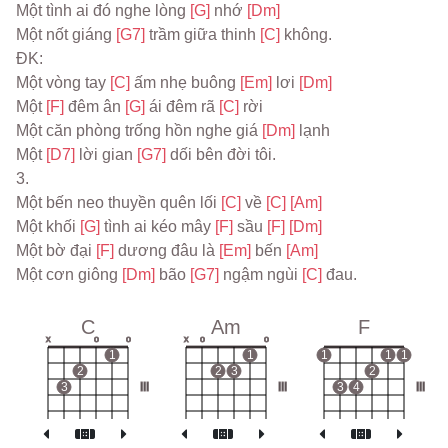
Một tình ai đó nghe lòng 
[G] 
nhớ 
[Dm]
Một nốt giáng 
[G7] 
trầm giữa thinh 
[C] 
không.
ĐK:
Một vòng tay 
[C] 
ấm nhẹ buông 
[Em] 
lơi 
[Dm]
Một 
[F] 
đêm ân 
[G] 
ái đêm rã 
[C] 
rời
Một căn phòng trống hồn nghe giá 
[Dm] 
lạnh
Một 
[D7] 
lời gian 
[G7] 
dối bên đời tôi.
3.
Một bến neo thuyền quên lối 
[C] 
về 
[C] 
[Am]
Một khối 
[G] 
tình ai kéo mây 
[F] 
sầu 
[F] 
[Dm]
Một bờ đại 
[F] 
dương đâu là 
[Em] 
bến 
[Am]
Một cơn giông 
[Dm] 
bão 
[G7] 
ngậm ngùi 
[C] 
đau.
C
Am
F
x
o
o
x
o
o
1
1
1
1
1
2
2
3
2
3
III
III
3
4
III