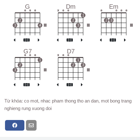
G
Dm
Em
o
o
o
x
o
o
o
o
o
o
1
2
2
2
3
3
4
III
3
III
III
G7
D7
o
o
o
x
o
o
1
1
2
2
3
3
III
III
Từ khóa: co mot, nhac pham thong tho an dan, mot bong trang
nghieng rung xuong doi