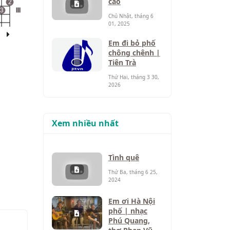
cao
2
3
III
Chủ Nhật, tháng 6
01, 2025
Em đi bỏ phố
chông chênh |
Tiên Trà
Thứ Hai, tháng 3 30,
2026
Xem nhiều nhất
Tình quê
Thứ Ba, tháng 6 25,
2024
Em ơi Hà Nội
phố | nhạc
Phú Quang,