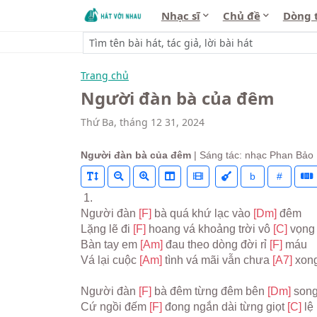
Nhạc sĩ
Chủ đề
Dòng 
Trang chủ
Người đàn bà của đêm
Thứ Ba, tháng 12 31, 2024
Người đàn bà của đêm
| Sáng tác: nhạc Phan Bảo
b
#
 1.
Người đàn 
[F] 
bà quá khứ lạc vào 
[Dm] 
đêm
Lặng lẽ đi 
[F] 
hoang vá khoảng trời vô 
[C] 
vọng
Bàn tay em 
[Am] 
đau theo dòng đời rỉ 
[F] 
máu
Vá lại cuộc 
[Am] 
tình vá mãi vẫn chưa 
[A7] 
xon
Người đàn 
[F] 
bà đêm từng đêm bên 
[Dm] 
son
Cứ ngồi đếm 
[F] 
đong ngắn dài từng giọt 
[C] 
lệ