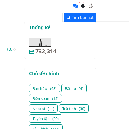
Tìm bài hát
Thống kê
0
732,314
Chủ đề chính
Bạn hữu
(68)
Bất hủ
(4)
Biên soạn
(15)
Nhạc sĩ
(11)
Trữ tình
(30)
Tuyển tập
(22)
Yêu thích
(117)