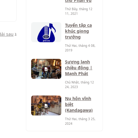
thơ Phan Vũ
Thứ Bảy, tháng 12
11, 2021
Tuyển tập ca
khúc giọng
Bài sau
trưởng
Thứ Hai, tháng 4 08,
2019
Sương lạnh
chiều đông |
Mạnh Phát
Chủ Nhật, tháng 12
24, 2023
Nụ hôn vĩnh
biệt
(Kandagawa)
Thứ Hai, tháng 3 25,
2024