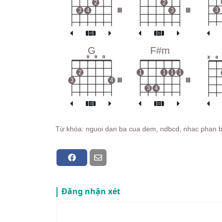
2
2
3
3
4
III
3
III
G
F#m
o
o
o
x
o
2
1
1
1
1
3
4
III
III
3
4
Từ khóa: nguoi dan ba cua dem, ndbcd, nhac phan 
Đăng nhận xét