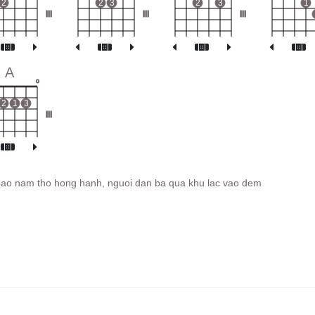
2
2
3
2
3
1
III
III
III
A
o
2
1
3
III
bao nam tho hong hanh, nguoi dan ba qua khu lac vao dem