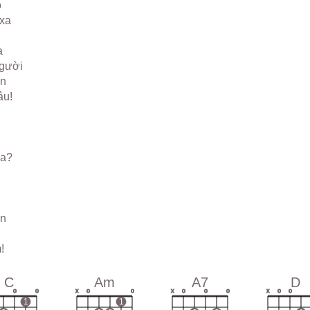
ô
xa
a
gười
n
âu!
xa?
àn
!
C
Am
A7
D
o
o
x
o
o
x
o
o
o
x
o
o
1
1