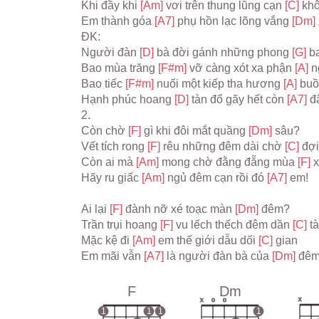
Khi đầy khi 
[Am] 
vơi trên thung lũng cạn 
[C] 
kh
Em thành góa 
[A7] 
phụ hồn lạc lõng vắng 
[Dm] 
ĐK:
Người đàn 
[D] 
bà đời gánh những phong 
[G] 
b
Bao mùa trăng 
[F#m] 
vỡ càng xót xa phận 
[A] 
n
Bao tiếc 
[F#m] 
nuối một kiếp tha hương 
[A] 
buồ
Hạnh phúc hoang 
[D] 
tàn đổ gãy hết còn 
[A7] 
đ
2.
Còn chờ 
[F] 
gì khi đôi mắt quầng 
[Dm] 
sâu?
Vết tích rong 
[F] 
rêu những đêm dài chờ 
[C] 
đợi
Còn ai mà 
[Am] 
mong chờ đằng đẵng mùa 
[F] 
Hãy ru giấc 
[Am] 
ngủ đêm cạn rồi đó 
[A7] 
em!
Ai lại 
[F] 
đành nỡ xé toạc màn 
[Dm] 
đêm?
Trần trụi hoang 
[F] 
vu lếch thếch đêm dần 
[C] 
t
Mặc kệ đi 
[Am] 
em thế giới dẫu dối 
[C] 
gian
Em mãi vẫn 
[A7] 
là người đàn bà của 
[Dm] 
đêm
F
Dm
x
x
o
o
1
1
1
1