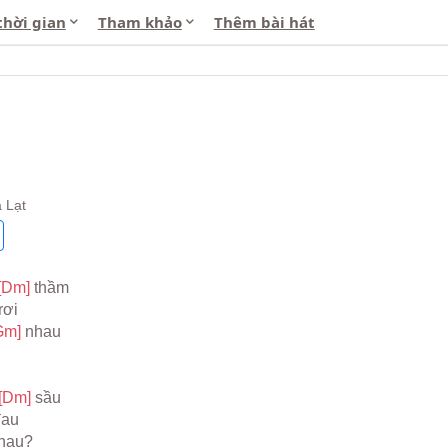
thời gian
Tham khảo
Thêm bài hát
 Lạt
[Dm] 
thầm
rơi
Gm] 
nhau
[Dm] 
sầu
đau
hau?