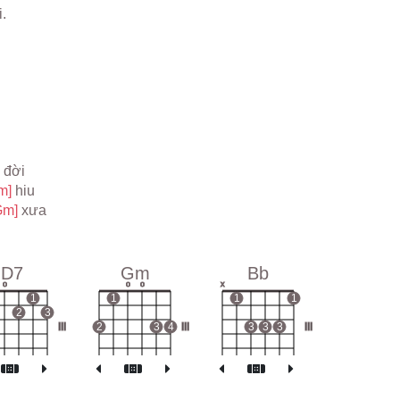
i.
 
đời
m] 
hiu
Gm] 
xưa
D7
Gm
Bb
o
o
o
x
1
1
1
1
2
3
III
2
3
4
III
3
3
3
III