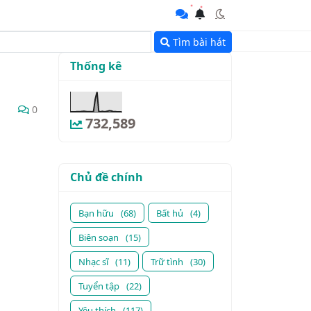
Tìm bài hát
Thống kê
0
732,589
Chủ đề chính
Bạn hữu
(68)
Bất hủ
(4)
Biên soạn
(15)
Nhạc sĩ
(11)
Trữ tình
(30)
Tuyển tập
(22)
Yêu thích
(117)