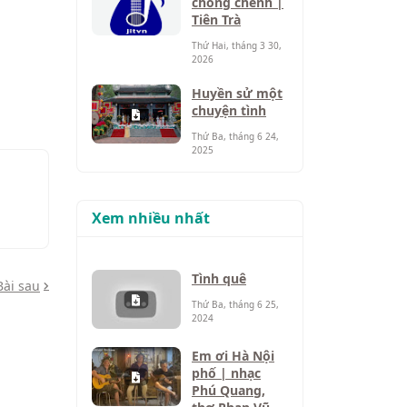
chông chênh |
Tiên Trà
Thứ Hai, tháng 3 30,
2026
Huyền sử một
chuyện tình
Thứ Ba, tháng 6 24,
2025
Xem nhiều nhất
Tình quê
Bài sau
Thứ Ba, tháng 6 25,
2024
Em ơi Hà Nội
phố | nhạc
Phú Quang,