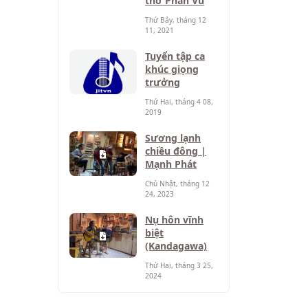
thơ Phan Vũ
Thứ Bảy, tháng 12
11, 2021
Tuyển tập ca
khúc giọng
trưởng
Thứ Hai, tháng 4 08,
2019
Sương lạnh
chiều đông |
Mạnh Phát
Chủ Nhật, tháng 12
24, 2023
Nụ hôn vĩnh
biệt
(Kandagawa)
Thứ Hai, tháng 3 25,
2024