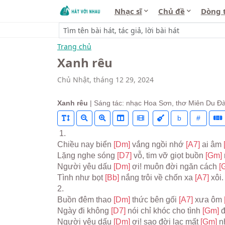
Nhạc sĩ
Chủ đề
Dòng 
Trang chủ
Xanh rêu
Chủ Nhật, tháng 12 29, 2024
Xanh rêu
| Sáng tác: nhạc Hoa Sơn, thơ Miên Du Đà
b
#
 1.
Chiều nay biển 
[Dm] 
vắng ngồi nhớ 
[A7] 
ai âm 
Lặng nghe sóng 
[D7] 
vỗ, tim vỡ giọt buồn 
[Gm] 
Người yêu dấu 
[Dm] 
ơi! muôn đời ngăn cách 
[
Tình như bọt 
[Bb] 
nắng trôi về chốn xa 
[A7] 
xôi.
2.
Buồn đêm thao 
[Dm] 
thức bên gối 
[A7] 
xưa ôm 
Ngày đi không 
[D7] 
nói chỉ khóc cho tình 
[Gm] 
Người yêu dấu 
[Dm] 
ơi! sao đời lạc mất 
[Gm] 
n