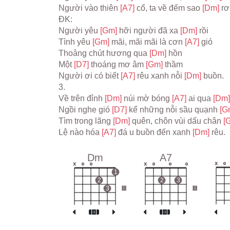
Người vào thiên 
[A7] 
cổ, ta về đếm sao 
[Dm] 
rơ
ĐK:
Người yêu 
[Gm] 
hỡi người đã xa 
[Dm] 
rồi
Tình yêu 
[Gm] 
mãi, mãi mãi là cơn 
[A7] 
gió
Thoảng chút hương qua 
[Dm] 
hồn
Một 
[D7] 
thoáng mơ âm 
[Gm] 
thầm
Người ơi có biết 
[A7] 
rêu xanh nỗi 
[Dm] 
buồn.
3.
Về trên đỉnh 
[Dm] 
núi mờ bóng 
[A7] 
ai qua 
[Dm]
Ngồi nghe gió 
[D7] 
kể những nỗi sầu quạnh 
[G
Tìm trong lãng 
[Dm] 
quên, chôn vùi dấu chân 
[
Lệ nào hóa 
[A7] 
đá u buồn đến xanh 
[Dm] 
rêu.
Dm
A7
x
o
x
o
o
x
o
o
o
1
2
2
3
3
III
III