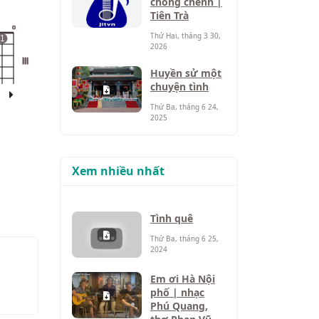
chông chênh |
Tiên Trà
o
Thứ Hai, tháng 3 30,
1
2026
III
Huyền sử một
chuyện tình
Thứ Ba, tháng 6 24,
2025
Xem nhiều nhất
Tình quê
Thứ Ba, tháng 6 25,
2024
Em ơi Hà Nội
phố | nhạc
Phú Quang,