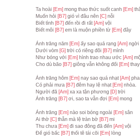
Ta hoài 
[Em] 
mong thao thức suốt canh 
[Em] 
th
Muốn hỏi 
[B7] 
gió vì đâu nên 
[C] 
nỗi
Biết tình 
[B7] 
đến rồi đi rất 
[Am] 
vội
Biết môi 
[B7] 
em là muộn phiền từ 
[Em] 
đây
Ánh trăng năm 
[Em] 
ấy sao quá rạng 
[Am] 
ngời
Dưới vòm 
[G] 
trời có riêng đôi 
[B7] 
mình
Như bóng với 
[Em] 
hình trao nhau ước 
[Am] 
m
Cho dù bão 
[B7] 
giông vẫn không đổi 
[Em] 
thay
Ánh trăng hôm 
[Em] 
nay sao quá nhạt 
[Am] 
pha
Có phải mưa 
[B7] 
đêm hay lệ nhạt 
[Em] 
nhòa.
Người đã 
[Am] 
xa xa tận phương 
[D] 
trời
Ánh trăng 
[B7] 
ơi, sao ta vẫn đợi 
[Em] 
mong
Ánh trăng 
[Em] 
nào soi bóng ngoài 
[Em] 
sân
Ai thờ 
[C] 
thẫn mà lệ tràn bờ 
[B7] 
mi
Thu chưa 
[Em] 
đi sao đông đã đến 
[Am] 
vội
Để gió bấc 
[B7] 
thổi tê tái cõi 
[Em] 
lòng