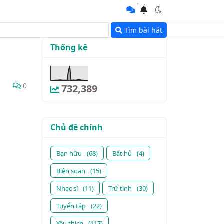
Tìm bài hát
Thống kê
0
732,389
Chủ đề chính
Bạn hữu
(68)
Bất hủ
(4)
Biên soạn
(15)
Nhạc sĩ
(11)
Trữ tình
(30)
Tuyển tập
(22)
Yêu thích
(117)