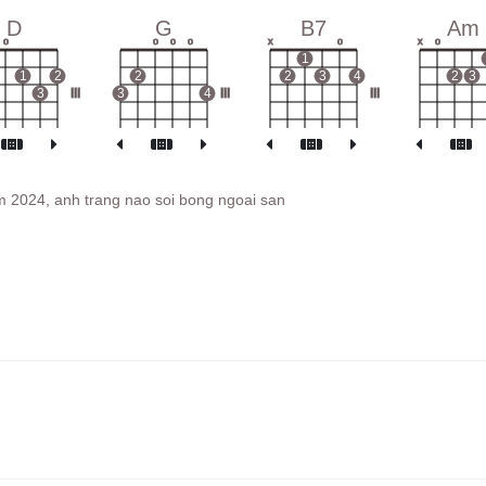
D
G
B7
Am
o
o
o
o
x
o
x
o
1
1
2
2
2
3
4
2
3
3
III
3
4
III
III
m 2024, anh trang nao soi bong ngoai san