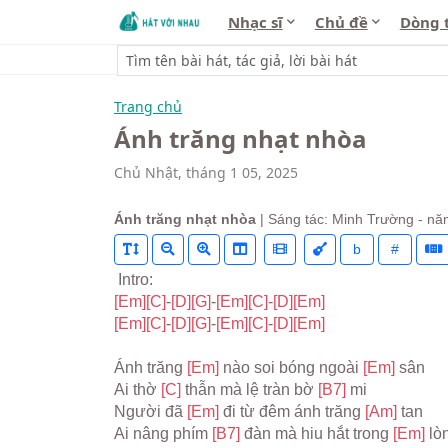
Nhạc sĩ
Chủ đề
Dòng 
Trang chủ
Ánh trăng nhạt nhòa
Chủ Nhật, tháng 1 05, 2025
Ánh trăng nhạt nhòa
| Sáng tác: Minh Trường - nă
b
#
 Intro:
[Em]
[C]
-
[D]
[G]
-
[Em]
[C]
-
[D]
[Em]
[Em]
[C]
-
[D]
[G]
-
[Em]
[C]
-
[D]
[Em]
Ánh trăng 
[Em] 
nào soi bóng ngoài 
[Em] 
sân
Ai thờ 
[C] 
thẫn mà lệ tràn bờ 
[B7] 
mi
Người đã 
[Em] 
đi từ đêm ánh trăng 
[Am] 
tan
Ai nâng phím 
[B7] 
đàn mà hiu hắt trong 
[Em] 
lò