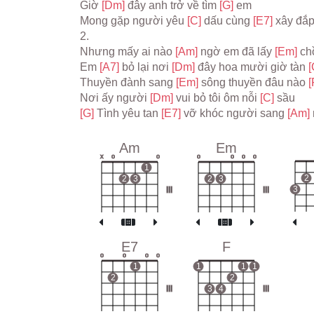
Giờ 
[Dm] 
đây anh trở về tìm 
[G] 
em
Mong gặp người yêu 
[C] 
dấu cùng 
[E7] 
xây đắp
2.
Nhưng mấy ai nào 
[Am] 
ngờ em đã lấy 
[Em] 
ch
Em 
[A7] 
bỏ lại nơi 
[Dm] 
đây hoa mười giờ tàn 
[
Thuyền đành sang 
[Em] 
sông thuyền đâu nào 
[
Nơi ấy người 
[Dm] 
vui bỏ tôi ôm nỗi 
[C] 
sầu
[G] 
Tình yêu tan 
[E7] 
vỡ khóc người sang 
[Am] 
Am
Em
x
o
o
o
o
o
o
1
2
2
3
2
3
3
III
III
E7
F
o
o
o
o
1
1
1
1
2
2
III
3
4
III