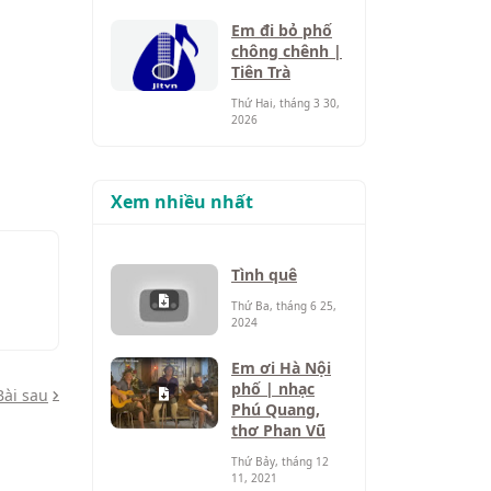
Em đi bỏ phố
chông chênh |
Tiên Trà
Thứ Hai, tháng 3 30,
2026
Xem nhiều nhất
Tình quê
Thứ Ba, tháng 6 25,
2024
Em ơi Hà Nội
phố | nhạc
Bài sau
Phú Quang,
thơ Phan Vũ
Thứ Bảy, tháng 12
11, 2021