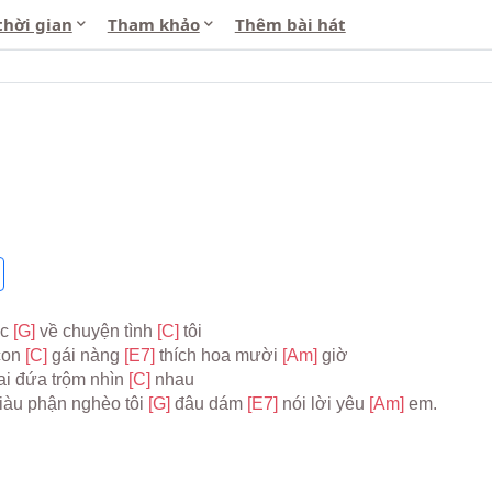
thời gian
Tham khảo
Thêm bài hát
n
c 
[G] 
về chuyện tình 
[C] 
tôi
con 
[C] 
gái nàng 
[E7] 
thích hoa mười 
[Am] 
giờ
ai đứa trộm nhìn 
[C] 
nhau
iàu phận nghèo tôi 
[G] 
đâu dám 
[E7] 
nói lời yêu 
[Am] 
em.