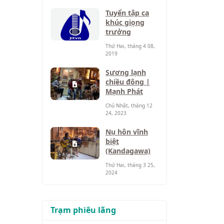
Tuyển tập ca
khúc giọng
trưởng
Thứ Hai, tháng 4 08,
2019
Sương lạnh
chiều đông |
Mạnh Phát
Chủ Nhật, tháng 12
24, 2023
Nụ hôn vĩnh
biệt
(Kandagawa)
Thứ Hai, tháng 3 25,
2024
Trạm phiêu lãng