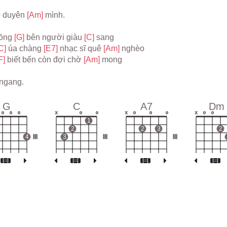
 duyên 
[Am] 
mình.
ồng 
[G] 
bên người giàu 
[C] 
sang
C] 
úa chàng 
[E7] 
nhạc sĩ quê 
[Am] 
nghèo
F] 
biết bến còn đợi chờ 
[Am] 
mong
ngang.
G
C
A7
Dm
o
o
o
x
o
o
x
o
o
o
x
o
o
1
2
2
3
2
4
III
3
III
III