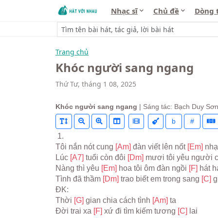
Nhạc sĩ
Chủ đề
Dòng 
Trang chủ
Khóc người sang ngang
Thứ Tư, tháng 1 08, 2025
Khóc người sang ngang
| Sáng tác: Bạch Duy Sơ
b
#
 1.
Tôi nắn nót cung 
[Am] 
đàn viết lên nốt 
[Em] 
nhạ
Lúc 
[A7] 
tuổi còn đôi 
[Dm] 
mươi tôi yêu người 
Nàng thì yêu 
[Em] 
hoa tôi ôm đàn ngồi 
[F] 
hát h
Tình đã thầm 
[Dm] 
trao biết em trong sang 
[C] 
g
ĐK:
Thời 
[G] 
gian chia cách tình 
[Am] 
ta
Đời trai xa 
[F] 
xứ đi tìm kiếm tương 
[C] 
lai