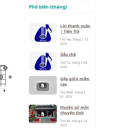
Phổ biến (tháng)
Lời thanh xuân
| Tiên Trà
Thứ Hai, tháng 7 13,
2026
Dẫu thế
Thứ Tư, tháng 4 08,
2026
1
3
III
Gặp giữa miền
cao
Chủ Nhật, tháng 6
01, 2025
Huyền sử một
chuyện tình
Thứ Ba, tháng 6 24,
2025