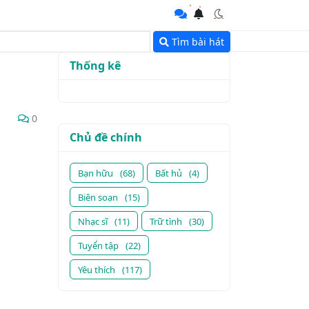
Tìm bài hát
Thống kê
0
Chủ đề chính
Bạn hữu
(68)
Bất hủ
(4)
Biên soạn
(15)
Nhạc sĩ
(11)
Trữ tình
(30)
Tuyển tập
(22)
Yêu thích
(117)