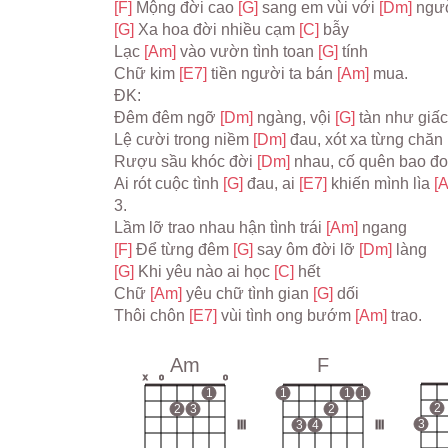
[F] 
Mộng đời cao 
[G] 
sang em vùi với 
[Dm] 
ngư
[G] 
Xa hoa đời nhiều cạm 
[C] 
bẫy
Lạc 
[Am] 
vào vườn tình toan 
[G] 
tính
Chữ kim 
[E7] 
tiền người ta bán 
[Am] 
mua.
ĐK:
Đêm đêm ngỡ 
[Dm] 
ngàng, vội 
[G] 
tàn như giấc
Lệ cười trong niềm 
[Dm] 
đau, xót xa từng chăn 
Rượu sầu khóc đời 
[Dm] 
nhau, cố quên bao đo
Ai rót cuộc tình 
[G] 
đau, ai 
[E7] 
khiến mình lìa 
[
3.
Lầm lỡ trao nhau hận tình trái 
[Am] 
ngang
[F] 
Để từng đêm 
[G] 
say ôm đời lỡ 
[Dm] 
làng
[G] 
Khi yêu nào ai học 
[C] 
hết
Chữ 
[Am] 
yêu chữ tình gian 
[G] 
dối
Thôi chôn 
[E7] 
vùi tình ong bướm 
[Am] 
trao.
Am
F
x
o
o
1
1
1
1
2
2
3
2
3
III
3
4
III