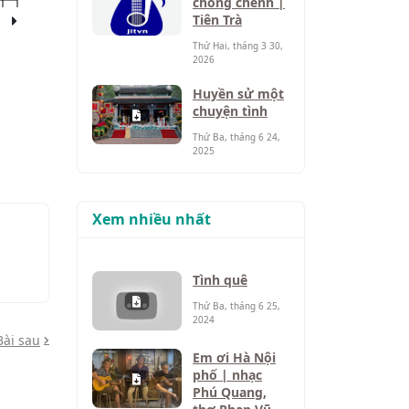
chông chênh |
Tiên Trà
Thứ Hai, tháng 3 30,
2026
Huyền sử một
chuyện tình
Thứ Ba, tháng 6 24,
2025
Xem nhiều nhất
Tình quê
Thứ Ba, tháng 6 25,
2024
Bài sau
Em ơi Hà Nội
phố | nhạc
Phú Quang,