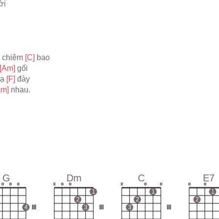
ời
 chiêm 
[C] 
bao
[Am] 
gối
ạ 
[F] 
đày
Am] 
nhau.
G
Dm
C
E7
o
o
o
x
o
o
x
o
o
o
o
1
1
1
2
2
2
4
III
3
III
3
III