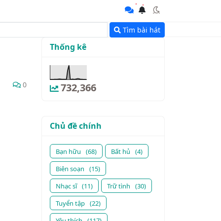
Tìm bài hát
Thống kê
0
732,366
Chủ đề chính
Bạn hữu
(68)
Bất hủ
(4)
Biên soạn
(15)
Nhạc sĩ
(11)
Trữ tình
(30)
Tuyển tập
(22)
Yêu thích
(117)