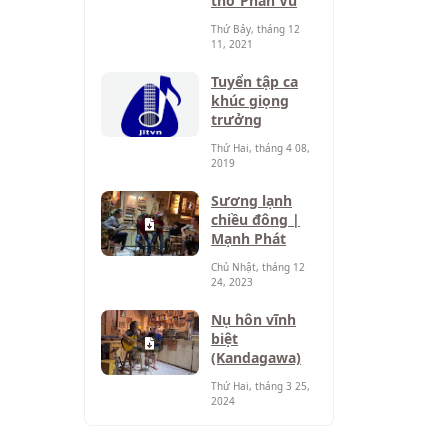
thơ Phan Vũ
Thứ Bảy, tháng 12
11, 2021
Tuyển tập ca
khúc giọng
trưởng
Thứ Hai, tháng 4 08,
2019
Sương lạnh
chiều đông |
Mạnh Phát
Chủ Nhật, tháng 12
24, 2023
Nụ hôn vĩnh
biệt
(Kandagawa)
Thứ Hai, tháng 3 25,
2024