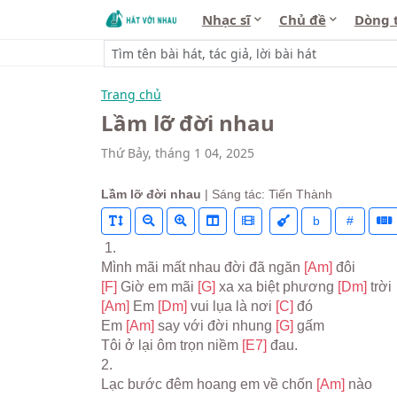
Nhạc sĩ
Chủ đề
Dòng 
Trang chủ
Lầm lỡ đời nhau
Thứ Bảy, tháng 1 04, 2025
Lầm lỡ đời nhau
| Sáng tác: Tiến Thành
b
#
 1.
Mình mãi mất nhau đời đã ngăn 
[Am] 
đôi
[F] 
Giờ em mãi 
[G] 
xa xa biệt phương 
[Dm] 
trời
[Am] 
Em 
[Dm] 
vui lụa là nơi 
[C] 
đó
Em 
[Am] 
say với đời nhung 
[G] 
gấm
Tôi ở lại ôm trọn niềm 
[E7] 
đau.
2.
Lạc bước đêm hoang em về chốn 
[Am] 
nào