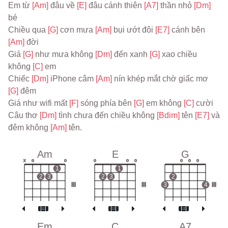
Em từ 
[Am] 
đâu về 
[E] 
đâu cánh thiên 
[A7] 
thần nhỏ 
[Dm] 
bé
Chiều qua 
[G] 
cơn mưa 
[Am] 
bụi ướt đôi 
[E7] 
cánh bên 
[Am] 
đời
Giá 
[G] 
như mưa không 
[Dm] 
đến xanh 
[G] 
xao chiều 
không 
[C] 
em
Chiếc 
[Dm] 
iPhone câm 
[Am] 
nín khép mắt chờ giấc mơ 
[G] 
đêm
Giá như wifi mất 
[F] 
sóng phía bên 
[G] 
em không 
[C] 
cười
Câu thơ 
[Dm] 
tình chưa đến chiều không 
[Bdim] 
tên 
[E7] 
và 
đêm không 
[Am] 
tên.
Am
E
G
x
o
o
o
o
o
o
o
o
1
1
2
3
2
3
2
III
III
3
4
III
Em
C
A7