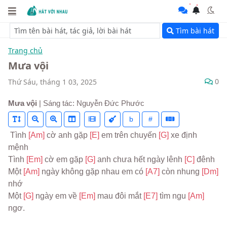
Tìm bài hát
Trang chủ
Mưa vội
0
Thứ Sáu, tháng 1 03, 2025
Mưa vội
| Sáng tác: Nguyễn Đức Phước
b
#
 Tình 
[Am] 
cờ anh gặp 
[E] 
em trên chuyến 
[G] 
xe định 
mệnh
Tình 
[Em] 
cờ em gặp 
[G] 
anh chưa hết ngày lênh 
[C] 
đênh
Một 
[Am] 
ngày không gặp nhau em có 
[A7] 
còn nhung 
[Dm] 
nhớ
Một 
[G] 
ngày em về 
[Em] 
mau đôi mắt 
[E7] 
tìm ngu 
[Am] 
ngơ.