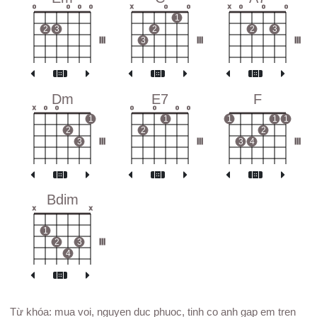
o
o
o
o
x
o
o
x
o
o
o
1
2
3
2
2
3
III
3
III
III
Dm
E7
F
x
o
o
o
o
o
o
1
1
1
1
1
2
2
2
3
III
III
3
4
III
Bdim
x
x
1
2
3
III
4
Từ khóa: mua voi, nguyen duc phuoc, tinh co anh gap em tren