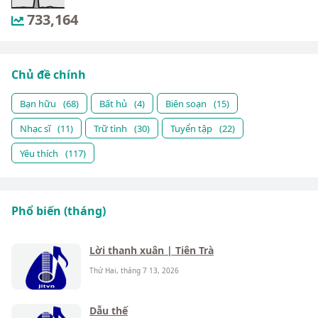
733,164
Chủ đề chính
Bạn hữu
(68)
Bất hủ
(4)
Biên soạn
(15)
Nhạc sĩ
(11)
Trữ tình
(30)
Tuyển tập
(22)
Yêu thích
(117)
Phổ biến (tháng)
Lời thanh xuân | Tiên Trà
Thứ Hai, tháng 7 13, 2026
Dẫu thế