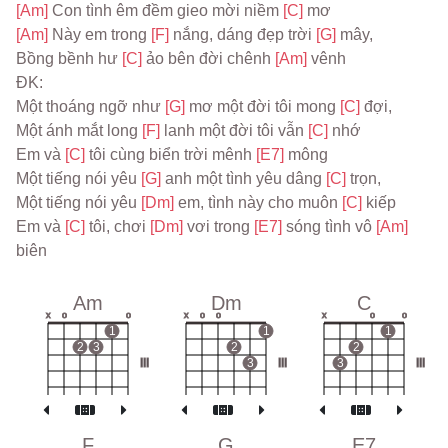
[Am] 
Con tình êm đềm gieo mời niềm 
[C] 
mơ
[Am] 
Này em trong 
[F] 
nắng, dáng đẹp trời 
[G] 
mây,
Bồng bềnh hư 
[C] 
ảo bên đời chênh 
[Am] 
vênh
ĐK:
Một thoáng ngỡ như 
[G] 
mơ một đời tôi mong 
[C] 
đợi,
Một ánh mắt long 
[F] 
lanh một đời tôi vẫn 
[C] 
nhớ
Em và 
[C] 
tôi cùng biển trời mênh 
[E7] 
mông
Một tiếng nói yêu 
[G] 
anh một tình yêu dâng 
[C] 
trọn,
Một tiếng nói yêu 
[Dm] 
em, tình này cho muôn 
[C] 
kiếp
Em và 
[C] 
tôi, chơi 
[Dm] 
vơi trong 
[E7] 
sóng tình vô 
[Am] 
biên
Am
Dm
C
x
o
o
x
o
o
x
o
o
1
1
1
2
3
2
2
III
3
III
3
III
F
G
E7