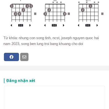
o
o
o
o
o
o
o
1
1
1
1
2
2
2
3
4
III
3
4
III
III
Từ khóa: nhung con song tinh, ncst, joseph nguyen quoc hai
nam 2023, song ben lung troi bang khuang cho doi
Đăng nhận xét