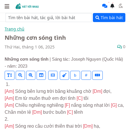
Tìm bài hát
Trang chủ
Những cơn sóng tình
0
Thứ Hai, tháng 1 06, 2025
Những cơn sóng tình
| Sáng tác: Joseph Nguyen (Quốc Hải)
- năm: 2023
b
#
 1.
[Am] 
Sóng bên lưng trời bâng khuâng chờ 
[Dm] 
đợi,
[Am] 
Em từ muôn thuở em đợi tình 
[C] 
tôi
[Am] 
Chiều nghiêng nghiêng 
[F] 
nắng sóng nhạt lời 
[G] 
ca,
Chân mòn lẻ 
[Dm] 
bước buồn 
[C] 
tênh
2.
[Am] 
Sóng reo câu cười thiên thai trời 
[Dm] 
hạ,