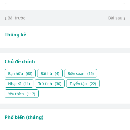
Bài trước
Bài sau
Thống kê
Chủ đề chính
Bạn hữu
(68)
Bất hủ
(4)
Biên soạn
(15)
Nhạc sĩ
(11)
Trữ tình
(30)
Tuyển tập
(22)
Yêu thích
(117)
Phổ biến (tháng)