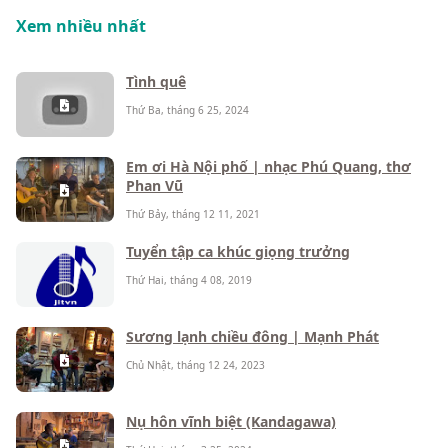
Xem nhiều nhất
Tình quê
Thứ Ba, tháng 6 25, 2024
Em ơi Hà Nội phố | nhạc Phú Quang, thơ
Phan Vũ
Thứ Bảy, tháng 12 11, 2021
Tuyển tập ca khúc giọng trưởng
Thứ Hai, tháng 4 08, 2019
Sương lạnh chiều đông | Mạnh Phát
Chủ Nhật, tháng 12 24, 2023
Nụ hôn vĩnh biệt (Kandagawa)