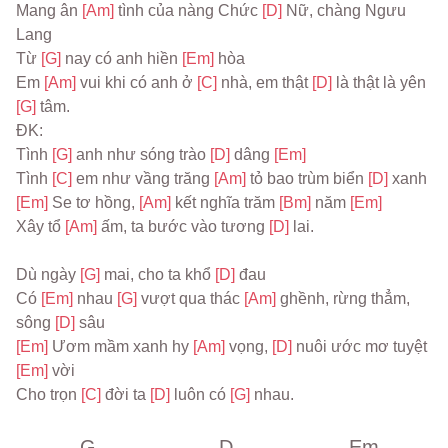
Mang ân 
[Am] 
tình của nàng Chức 
[D] 
Nữ, chàng Ngưu 
Lang
Từ 
[G] 
nay có anh hiền 
[Em] 
hòa
Em 
[Am] 
vui khi có anh ở 
[C] 
nhà, em thật 
[D] 
là thật là yên 
[G] 
tâm.
ĐK:
Tình 
[G] 
anh như sóng trào 
[D] 
dâng 
[Em]
Tình 
[C] 
em như vầng trăng 
[Am] 
tỏ bao trùm biển 
[D] 
xanh
[Em] 
Se tơ hồng, 
[Am] 
kết nghĩa trăm 
[Bm] 
năm 
[Em]
Xây tổ 
[Am] 
ấm, ta bước vào tương 
[D] 
lai.
Dù ngày 
[G] 
mai, cho ta khổ 
[D] 
đau
Có 
[Em] 
nhau 
[G] 
vượt qua thác 
[Am] 
ghềnh, rừng thẳm, 
sông 
[D] 
sâu
[Em] 
Ươm mầm xanh hy 
[Am] 
vọng, 
[D] 
nuôi ước mơ tuyệt 
[Em] 
vời
Cho trọn 
[C] 
đời ta 
[D] 
luôn có 
[G] 
nhau.
G
D
Em