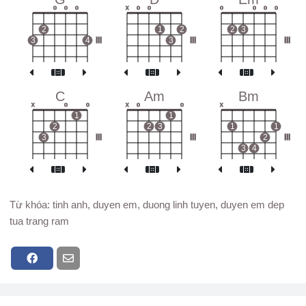
o
o
o
x
o
o
o
o
o
o
2
1
2
2
3
3
4
III
3
III
III
C
Am
Bm
x
o
o
x
o
o
x
1
1
2
2
3
1
1
3
III
III
2
III
3
4
Từ khóa: tinh anh, duyen em, duong linh tuyen, duyen em dep
tua trang ram