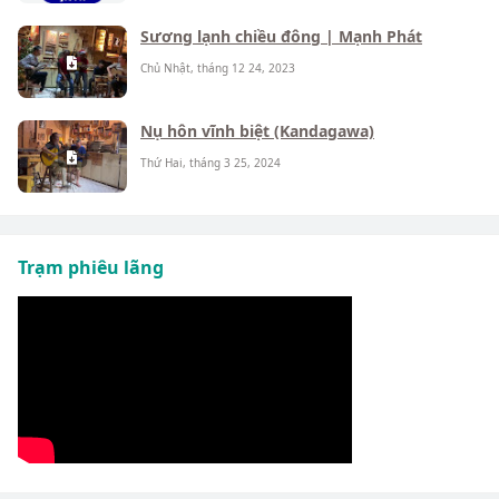
Sương lạnh chiều đông | Mạnh Phát
Chủ Nhật, tháng 12 24, 2023
Nụ hôn vĩnh biệt (Kandagawa)
Thứ Hai, tháng 3 25, 2024
Trạm phiêu lãng