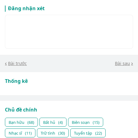
Đăng nhận xét
Bài trước
Bài sau
Thống kê
Chủ đề chính
Bạn hữu
(68)
Bất hủ
(4)
Biên soạn
(15)
Nhạc sĩ
(11)
Trữ tình
(30)
Tuyển tập
(22)