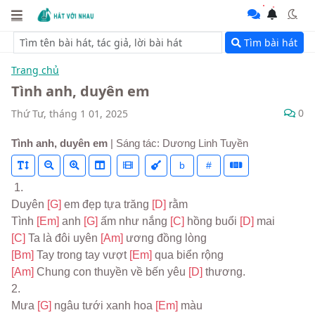
Tìm bài hát
Trang chủ
Tình anh, duyên em
0
Thứ Tư, tháng 1 01, 2025
Tình anh, duyên em
| Sáng tác: Dương Linh Tuyền
b
#
 1.
Duyên 
[G] 
em đẹp tựa trăng 
[D] 
rằm
Tình 
[Em] 
anh 
[G] 
ấm như nắng 
[C] 
hồng buổi 
[D] 
mai
[C] 
Ta là đôi uyên 
[Am] 
ương đồng lòng
[Bm] 
Tay trong tay vượt 
[Em] 
qua biển rộng
[Am] 
Chung con thuyền về bến yêu 
[D] 
thương.
2.
Mưa 
[G] 
ngâu tưới xanh hoa 
[Em] 
màu