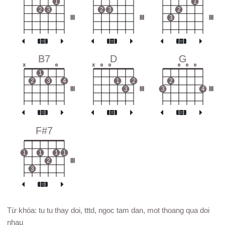
1
1
2
3
2
3
2
III
III
3
III
B7
D
G
x
o
x
o
o
o
o
o
1
2
3
4
1
2
2
III
3
III
3
4
III
F#7
1
1
1
1
2
III
3
Từ khóa: tu tu thay doi, tttd, ngoc tam dan, mot thoang qua doi
nhau