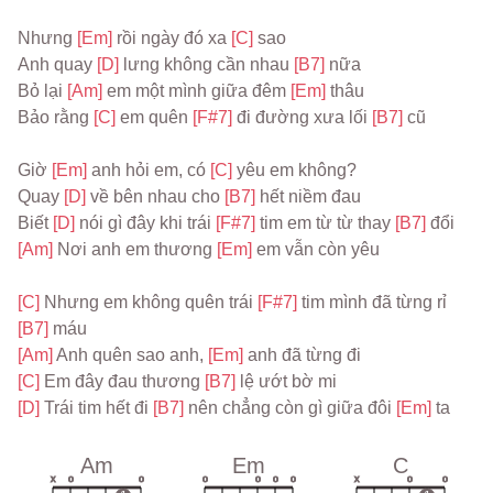
Nhưng 
[Em] 
rồi ngày đó xa 
[C] 
sao
Anh quay 
[D] 
lưng không cần nhau 
[B7] 
nữa
Bỏ lại 
[Am] 
em một mình giữa đêm 
[Em] 
thâu
Bảo rằng 
[C] 
em quên 
[F#7] 
đi đường xưa lối 
[B7] 
cũ
Giờ 
[Em] 
anh hỏi em, có 
[C] 
yêu em không?
Quay 
[D] 
về bên nhau cho 
[B7] 
hết niềm đau
Biết 
[D] 
nói gì đây khi trái 
[F#7] 
tim em từ từ thay 
[B7] 
đổi
[Am] 
Nơi anh em thương 
[Em] 
em vẫn còn yêu
[C] 
Nhưng em không quên trái 
[F#7] 
tim mình đã từng rỉ 
[B7] 
máu
[Am] 
Anh quên sao anh, 
[Em] 
anh đã từng đi
[C] 
Em đây đau thương 
[B7] 
lệ ướt bờ mi
[D] 
Trái tim hết đi 
[B7] 
nên chẳng còn gì giữa đôi 
[Em] 
ta
Am
Em
C
x
o
o
o
o
o
o
x
o
o