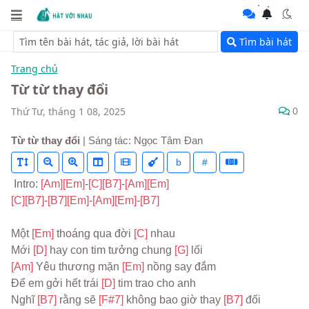
Tìm bài hát
Trang chủ
Từ từ thay đổi
0
Thứ Tư, tháng 1 08, 2025
Từ từ thay đổi
| Sáng tác: Ngọc Tâm Đan
b
#
 Intro: 
[Am]
[Em]
-
[C]
[B7]
-
[Am]
[Em]
[C]
[B7]
-
[B7]
[Em]
-
[Am]
[Em]
-
[B7]
Một 
[Em] 
thoáng qua đời 
[C] 
nhau
Mới 
[D] 
hay con tim tưởng chung 
[G] 
lối
[Am] 
Yêu thương mặn 
[Em] 
nồng say đắm
Để em gởi hết trái 
[D] 
tim trao cho anh
Nghĩ 
[B7] 
rằng sẽ 
[F#7] 
không bao giờ thay 
[B7] 
đối