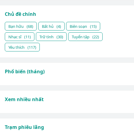
Chủ đề chính
Bạn hữu
(68)
Bất hủ
(4)
Biên soạn
(15)
Nhạc sĩ
(11)
Trữ tình
(30)
Tuyển tập
(22)
Yêu thích
(117)
Phổ biến (tháng)
Xem nhiều nhất
Trạm phiêu lãng