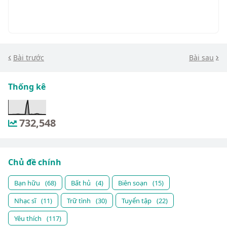
Bài trước
Bài sau
Thống kê
732,548
Chủ đề chính
Bạn hữu
(68)
Bất hủ
(4)
Biên soạn
(15)
Nhạc sĩ
(11)
Trữ tình
(30)
Tuyển tập
(22)
Yêu thích
(117)