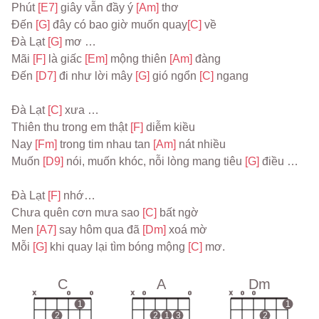
Phút 
[E7] 
giây vẫn đầy ý 
[Am] 
thơ
Đến 
[G] 
đây có bao giờ muốn quay
[C] 
về
Đà Lạt 
[G] 
mơ …
Mãi 
[F] 
là giấc 
[Em] 
mộng thiên 
[Am] 
đàng
Đến 
[D7] 
đi như lời mây 
[G] 
gió ngổn 
[C] 
ngang
Đà Lạt 
[C] 
xưa …
Thiên thu trong em thật 
[F] 
diễm kiều
Nay 
[Fm] 
trong tim nhau tan 
[Am] 
nát nhiều
Muốn 
[D9] 
nói, muốn khóc, nỗi lòng mang tiêu 
[G] 
điều …
Đà Lạt 
[F] 
nhớ…
Chưa quên cơn mưa sao 
[C] 
bất ngờ
Men 
[A7] 
say hôm qua đã 
[Dm] 
xoá mờ
Mỗi 
[G] 
khi quay lại tìm bóng mộng 
[C] 
mơ.
C
A
Dm
x
o
o
x
o
o
x
o
o
1
1
2
2
1
3
2