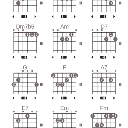
3
III
III
3
III
Dm7b5
Am
D7
x
x
o
x
o
o
x
o
o
1
1
1
1
1
2
3
2
3
III
III
III
G
F
A7
o
o
o
x
o
o
o
1
1
1
2
2
2
3
3
4
III
3
4
III
III
E7
Em
Fm
o
o
o
o
o
o
o
o
1
1
1
1
1
2
2
3
III
III
3
4
III