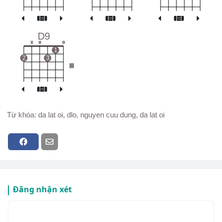
D9
x
o
o
1
2
3
III
Từ khóa: da lat oi, dlo, nguyen cuu dung, da lat oi
Đăng nhận xét