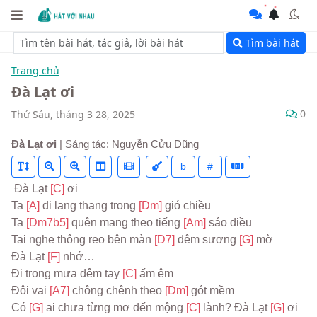
Tìm bài hát
Trang chủ
Đà Lạt ơi
0
Thứ Sáu, tháng 3 28, 2025
Đà Lạt ơi
| Sáng tác: Nguyễn Cửu Dũng
b
#
 Đà Lạt 
[C] 
ơi
Ta 
[A] 
đi lang thang trong 
[Dm] 
gió chiều
Ta 
[Dm7b5] 
quên mang theo tiếng 
[Am] 
sáo diều
Tai nghe thông reo bên màn 
[D7] 
đêm sương 
[G] 
mờ
Đà Lạt 
[F] 
nhớ…
Đi trong mưa đêm tay 
[C] 
ấm êm
Đôi vai 
[A7] 
chông chênh theo 
[Dm] 
gót mềm
Có 
[G] 
ai chưa từng mơ đến mộng 
[C] 
lành? Đà Lạt 
[G] 
ơi