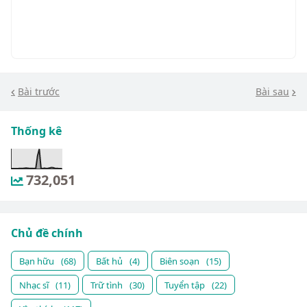
Bài trước
Bài sau
Thống kê
732,051
Chủ đề chính
Bạn hữu
(68)
Bất hủ
(4)
Biên soạn
(15)
Nhạc sĩ
(11)
Trữ tình
(30)
Tuyển tập
(22)