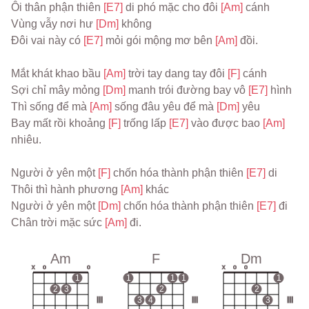
Ôi thân phận thiên 
[E7] 
di phó mặc cho đôi 
[Am] 
cánh
Vùng vẫy nơi hư 
[Dm] 
không
Đôi vai này có 
[E7] 
mỏi gói mộng mơ bên 
[Am] 
đồi.
Mắt khát khao bầu 
[Am] 
trời tay dang tay đôi 
[F] 
cánh
Sợi chỉ mây mỏng 
[Dm] 
manh trói đường bay vô 
[E7] 
hình
Thì sống để mà 
[Am] 
sống đâu yêu để mà 
[Dm] 
yêu
Bay mất rồi khoảng 
[F] 
trống lấp 
[E7] 
vào được bao 
[Am] 
nhiêu.
Người ở yên một 
[F] 
chốn hóa thành phận thiên 
[E7] 
di
Thôi thì hành phương 
[Am] 
khác
Người ở yên một 
[Dm] 
chốn hóa thành phận thiên 
[E7] 
đi
Chân trời mặc sức 
[Am] 
đi.
Am
F
Dm
x
o
o
x
o
o
1
1
1
1
1
2
3
2
2
III
3
4
III
3
III