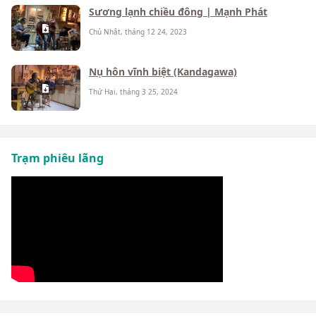
Sương lạnh chiều đông | Mạnh Phát
Chủ Nhật, tháng 12 24, 2023
Nụ hôn vĩnh biệt (Kandagawa)
Thứ Hai, tháng 3 25, 2024
Trạm phiêu lãng