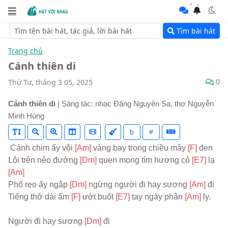
Tìm bài hát
Trang chủ
Cánh thiên di
0
Thứ Tư, tháng 3 05, 2025
Cánh thiên di
| Sáng tác: nhạc Đặng Nguyên Sa, thơ Nguyễn
Minh Hùng
b
#
 Cánh chim ấy vội 
[Am] 
vàng bay trong chiều mây 
[F] 
đen
Lội trên nẻo đường 
[Dm] 
quen mong tìm hương cỏ 
[E7] 
lạ 
[Am]
Phố reo ấy ngập 
[Dm] 
ngừng người đi hay sương 
[Am] 
đi
Tiếng thở dài ẩm 
[F] 
ướt buốt 
[E7] 
tay ngày phân 
[Am] 
ly.
Người đi hay sương 
[Dm] 
đi