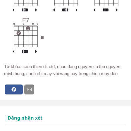
E7
o
o
o
o
1
2
III
Từ khóa: canh thien di, ctd, nhac dang nguyen sa tho nguyen
minh hung, canh chim ay voi vang bay trong chieu may den
Đăng nhận xét