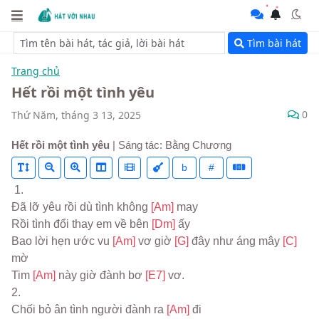
Tìm bài hát
Trang chủ
Hết rồi một tình yêu
0
Thứ Năm, tháng 3 13, 2025
Hết rồi một tình yêu
| Sáng tác: Bằng Chương
b
#
 1.
Đã lỡ yêu rồi dù tình không 
[Am] 
may
Rồi tình đổi thay em về bên 
[Dm] 
ấy
Bao lời hẹn ước vu 
[Am] 
vơ giờ 
[G] 
đây như áng mây 
[C] 
mờ
Tim 
[Am] 
này giờ đành bơ 
[E7] 
vơ.
2.
Chối bỏ ân tình người đành ra 
[Am] 
đi