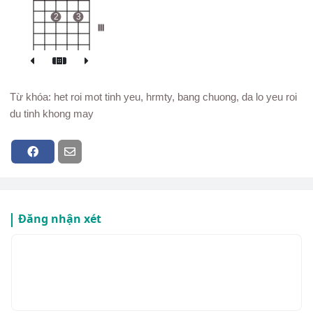
2
3
III
Từ khóa: het roi mot tinh yeu, hrmty, bang chuong, da lo yeu roi
du tinh khong may
Đăng nhận xét