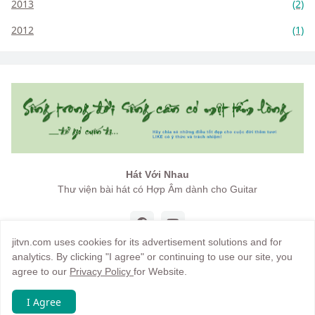
2013
(2)
2012
(1)
Hát Với Nhau
Thư viện bài hát có Hợp Âm dành cho Guitar
jitvn.com uses cookies for its advertisement solutions and for
analytics. By clicking "I agree" or continuing to use our site, you
agree to our
Privacy Policy
for Website.
Copyright by
jitvn
I Agree
Trang chủ
Giới thiệu
Điều khoản
Hướng dẫn