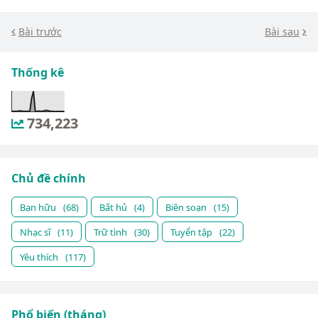
Bài trước
Bài sau
Thống kê
734,223
Chủ đề chính
Bạn hữu
(68)
Bất hủ
(4)
Biên soạn
(15)
Nhạc sĩ
(11)
Trữ tình
(30)
Tuyển tập
(22)
Yêu thích
(117)
Phổ biến (tháng)