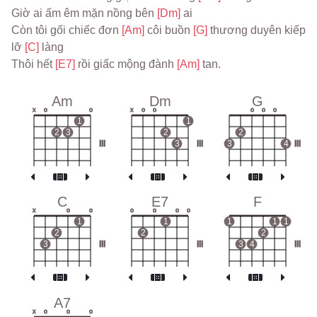
Giờ ai ấm êm mặn nồng bên 
[Dm] 
ai
Còn tôi gối chiếc đơn 
[Am] 
côi buồn 
[G] 
thương duyên kiếp 
lỡ 
[C] 
làng
Thôi hết 
[E7] 
rồi giấc mộng đành 
[Am] 
tan.
Am
Dm
G
x
o
o
x
o
o
o
o
o
1
1
2
3
2
2
III
3
III
3
4
III
C
E7
F
x
o
o
o
o
o
o
1
1
1
1
1
2
2
2
3
III
III
3
4
III
A7
x
o
o
o