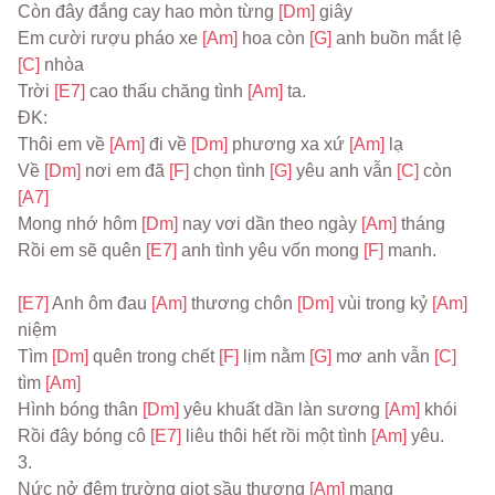
Còn đây đắng cay hao mòn từng 
[Dm] 
giây
Em cười rượu pháo xe 
[Am] 
hoa còn 
[G] 
anh buồn mắt lệ 
[C] 
nhòa
Trời 
[E7] 
cao thấu chăng tình 
[Am] 
ta.
ĐK:
Thôi em về 
[Am] 
đi về 
[Dm] 
phương xa xứ 
[Am] 
lạ
Về 
[Dm] 
nơi em đã 
[F] 
chọn tình 
[G] 
yêu anh vẫn 
[C] 
còn 
[A7]
Mong nhớ hôm 
[Dm] 
nay vơi dần theo ngày 
[Am] 
tháng
Rồi em sẽ quên 
[E7] 
anh tình yêu vốn mong 
[F] 
manh.
[E7] 
Anh ôm đau 
[Am] 
thương chôn 
[Dm] 
vùi trong kỷ 
[Am] 
niệm
Tìm 
[Dm] 
quên trong chết 
[F] 
lịm nằm 
[G] 
mơ anh vẫn 
[C] 
tìm 
[Am]
Hình bóng thân 
[Dm] 
yêu khuất dần làn sương 
[Am] 
khói
Rồi đây bóng cô 
[E7] 
liêu thôi hết rồi một tình 
[Am] 
yêu.
3.
Nức nở đêm trường giọt sầu thương 
[Am] 
mang