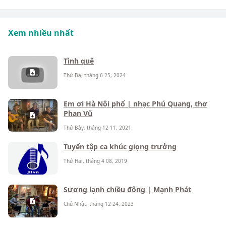
Xem nhiều nhất
Tình quê
Thứ Ba, tháng 6 25, 2024
Em ơi Hà Nội phố | nhạc Phú Quang, thơ
Phan Vũ
Thứ Bảy, tháng 12 11, 2021
Tuyển tập ca khúc giọng trưởng
Thứ Hai, tháng 4 08, 2019
Sương lạnh chiều đông | Mạnh Phát
Chủ Nhật, tháng 12 24, 2023