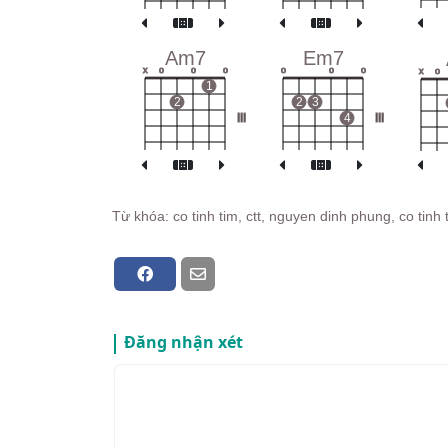
Am7
Em7
x
o
o
o
o
o
o
x
o
1
2
2
3
III
4
III
Từ khóa: co tinh tim, ctt, nguyen dinh phung, co tinh 
Đăng nhận xét