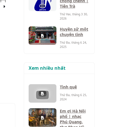
chông chênh |
Tiên Trà
Thứ Hai, tháng 3 30,
2026
Huyền sử một
chuyện tình
Thứ Ba, tháng 6 24,
2025
Xem nhiều nhất
Tình quê
Thứ Ba, tháng 6 25,
2024
Em ơi Hà Nội
phố | nhạc
Phú Quang,