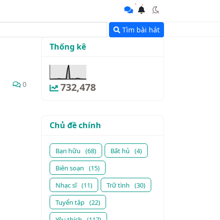
Tìm bài hát
Thống kê
0
732,478
Chủ đề chính
Bạn hữu
(68)
Bất hủ
(4)
Biên soạn
(15)
Nhạc sĩ
(11)
Trữ tình
(30)
Tuyển tập
(22)
Yêu thích
(117)