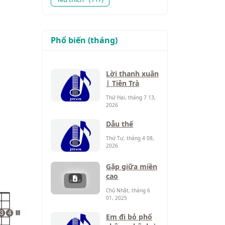
Phổ biến (tháng)
Lời thanh xuân
| Tiên Trà
Thứ Hai, tháng 7 13,
2026
Dẫu thế
Thứ Tư, tháng 4 08,
2026
Gặp giữa miền
cao
Chủ Nhật, tháng 6
01, 2025
3
4
III
Em đi bỏ phố