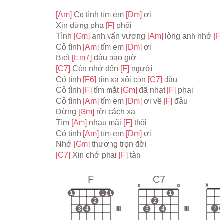
[Am] 
Cỏ tình tím em 
[Dm] 
ơi
Xin đừng pha 
[F] 
phôi
Tình 
[Gm] 
anh vấn vương 
[Am] 
lòng anh nhớ 
[F
Cỏ tình 
[Am] 
tím em 
[Dm] 
ơi
Biết 
[Em7] 
đâu bao giờ
[C7] 
Còn nhớ đến 
[F] 
người
Cỏ tình 
[F6] 
tím xa xôi còn 
[C7] 
đâu
Cỏ tình 
[F] 
tím mắt 
[Gm] 
đã nhạt 
[F] 
phai
Cỏ tình 
[Am] 
tím em 
[Dm] 
ơi về 
[F] 
đâu
Đừng 
[Gm] 
rời cách xa
Tìm 
[Am] 
nhau mãi 
[F] 
thôi
Cỏ tình 
[Am] 
tím em 
[Dm] 
ơi
Nhớ 
[Gm] 
thương trọn đời
[C7] 
Xin chớ phai 
[F] 
tàn
F
C7
x
x
o
1
1
1
1
2
2
2
3
4
III
3
4
III