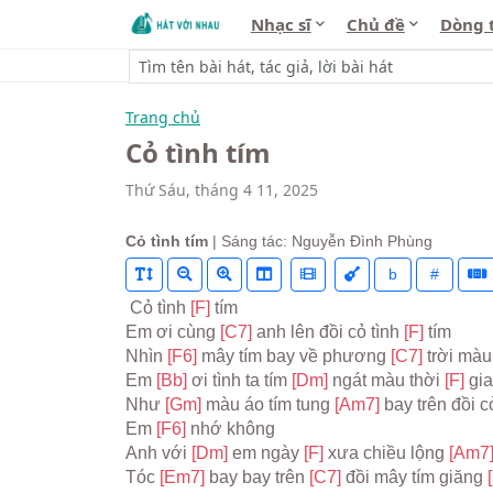
Nhạc sĩ
Chủ đề
Dòng 
Trang chủ
Cỏ tình tím
Thứ Sáu, tháng 4 11, 2025
Cỏ tình tím
| Sáng tác: Nguyễn Đình Phùng
b
#
 Cỏ tình 
[F] 
tím
Em ơi cùng 
[C7] 
anh lên đồi cỏ tình 
[F] 
tím
Nhìn 
[F6] 
mây tím bay về phương 
[C7] 
trời màu
Em 
[Bb] 
ơi tình ta tím 
[Dm] 
ngát màu thời 
[F] 
gi
Như 
[Gm] 
màu áo tím tung 
[Am7] 
bay trên đồi cỏ
Em 
[F6] 
nhớ không
Anh với 
[Dm] 
em ngày 
[F] 
xưa chiều lộng 
[Am7]
Tóc 
[Em7] 
bay bay trên 
[C7] 
đồi mây tím giăng 