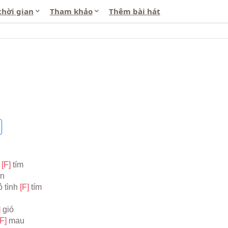
thời gian
Tham khảo
Thêm bài hát
 
[F] 
tím
an
 tình 
[F] 
tím
 
gió
[F] 
mau