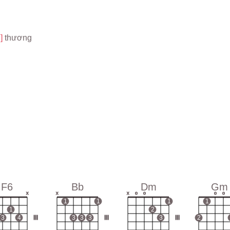
] 
thương
F6
Bb
Dm
Gm
x
x
x
o
o
o
o
1
1
1
1
1
2
3
4
III
3
3
3
III
3
III
2