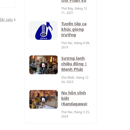
thơ Phan Vũ
Thứ Bảy, tháng 12
11, 2021
Bài sau
Tuyển tập ca
khúc giọng
trưởng
Thứ Hai, tháng 4 08,
2019
Sương lạnh
chiều đông |
Mạnh Phát
Chủ Nhật, tháng 12
24, 2023
Nụ hôn vĩnh
biệt
(Kandagawa)
Thứ Hai, tháng 3 25,
2024