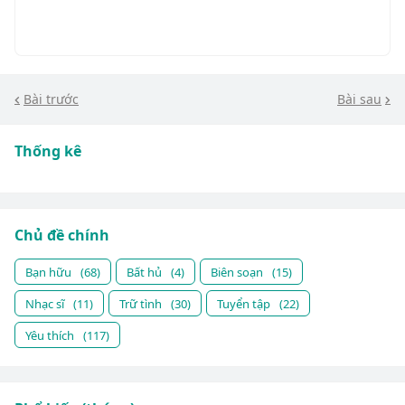
Bài trước
Bài sau
Thống kê
Chủ đề chính
Bạn hữu
(68)
Bất hủ
(4)
Biên soạn
(15)
Nhạc sĩ
(11)
Trữ tình
(30)
Tuyển tập
(22)
Yêu thích
(117)