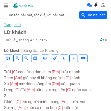
Tìm bài hát
Trang chủ
Lữ khách
0
Thứ Bảy, tháng 4 12, 2025
Lữ khách
| Sáng tác: Lữ Phương
b
#
 1.
Trời 
[C] 
cao từng đàn chim 
[Em] 
lướt nhanh
Theo 
[Am] 
gió bay đi không ngừng 
[C] 
cánh
Xa 
[Am] 
mờ dòng sông êm 
[Dm] 
uốn quanh
Lưng 
[G] 
đồi 
[Am] 
nắng vương trên 
[C] 
ngàn xanh
2.
Chiều 
[C] 
êm người miên mang 
[Em] 
bước vui
Sương 
[Am] 
khói có nhau bên 
[C] 
triền núi