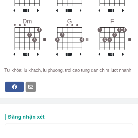
Dm
G
F
x
o
o
o
o
o
1
1
1
1
2
2
2
3
III
3
4
III
3
4
III
Từ khóa: lu khach, lu phuong, troi cao tung dan chim luot nhanh
Đăng nhận xét