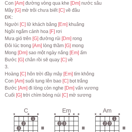
Con 
[Am] 
đường vòng qua khe 
[Dm] 
nước sâu
Mây 
[G] 
mờ trôi chưa biết 
[C] 
về đâu
ĐK:
Người 
[C] 
lữ khách bâng 
[Em] 
khuâng
Ngồi ngắm cánh hoa 
[F] 
rơi
Mưa gió trên 
[G] 
đường rủi 
[Dm] 
rong
Đôi lúc trong 
[Am] 
lòng thầm 
[G] 
mong
Mong 
[Dm] 
sao một ngày nắng 
[Em] 
ấm
Bước 
[G] 
chân rồi sẽ quay 
[C] 
về
3.
Hoàng 
[C] 
hôn trời đầy mây 
[Em] 
tím không
Con 
[Am] 
suối tung lên bao 
[C] 
bọt trắng
Bước 
[Am] 
đi lòng còn nghe 
[Dm] 
vấn vương
Cuối 
[G] 
trời chìm bóng núi 
[C] 
mờ sương
C
Em
Am
x
o
o
o
o
o
o
x
o
o
1
1
2
2
3
2
3
3
III
III
III