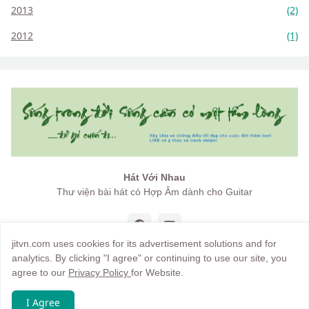
2013
(2)
2012
(1)
Hát Với Nhau
Thư viện bài hát có Hợp Âm dành cho Guitar
jitvn.com uses cookies for its advertisement solutions and for
analytics. By clicking "I agree" or continuing to use our site, you
agree to our
Privacy Policy
for Website.
Copyright by
jitvn
I Agree
Trang chủ
Giới thiệu
Điều khoản
Hướng dẫn