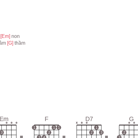
 
[Em] 
non
 âm 
[G] 
thầm
Em
F
D7
G
o
o
o
x
o
o
o
o
1
1
1
1
3
2
2
3
2
III
3
4
III
III
3