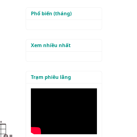
Phổ biến (tháng)
Xem nhiều nhất
Trạm phiêu lãng
o
4
III