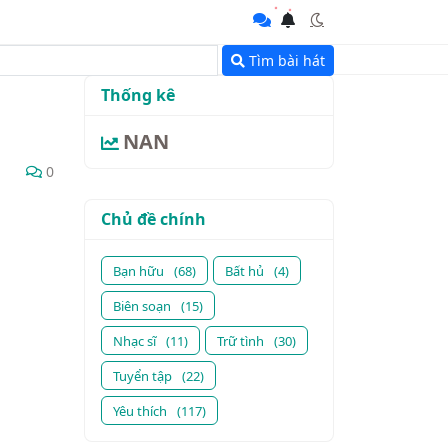
Tìm bài hát
Thống kê
NAN
0
Chủ đề chính
Bạn hữu
(68)
Bất hủ
(4)
Biên soạn
(15)
Nhạc sĩ
(11)
Trữ tình
(30)
Tuyển tập
(22)
Yêu thích
(117)