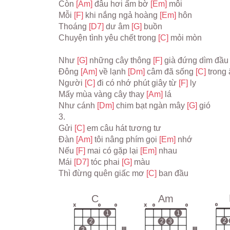
Còn 
[Am] 
đâu hơi ấm bờ 
[Em] 
môi
Mỗi 
[F] 
khi nắng ngả hoàng 
[Em] 
hôn
Thoáng 
[D7] 
dư âm 
[G] 
buồn
Chuyện tình yêu chết trong 
[C] 
mỏi mòn
Như 
[G] 
những cây thông 
[F] 
già đứng dìm đầu
Đông 
[Am] 
về lạnh 
[Dm] 
câm đã sống 
[C] 
trong
Người 
[C] 
đi có nhớ phút giây từ 
[F] 
ly
Mấy mùa vàng cây thay 
[Am] 
lá
Như cánh 
[Dm] 
chim bạt ngàn mây 
[G] 
gió
3.
Gửi 
[C] 
em câu hát tương tư
Đàn 
[Am] 
tôi nâng phím gọi 
[Em] 
nhớ
Nếu 
[F] 
mai có gặp lại 
[Em] 
nhau
Mái 
[D7] 
tóc phai 
[G] 
màu
Thì đừng quên giấc mơ 
[C] 
ban đầu
C
Am
o
x
o
o
x
o
o
1
1
2
2
2
3
3
III
III