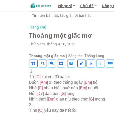
Nhạc sĩ
Chủ đề
Dòng 
Trang chủ
Thoáng một giấc mơ
Thứ Năm, tháng 4 10, 2025
Thoáng một giấc mơ
| Sáng tác: Thăng Long
b
#
 1.
Từ 
[C] 
khi em đã xa tôi
Buồn 
[Am] 
ơi theo tháng ngày 
[Em] 
trôi
Nhớ 
[F] 
nhau biết thuở nào 
[Em] 
nguôi
Nỗi 
[D7] 
đau bên 
[G] 
lòng
Nhìn thời 
[Dm] 
gian níu theo chờ 
[G] 
mong
2.
Tình 
[C] 
yêu nay đã hết rồi!