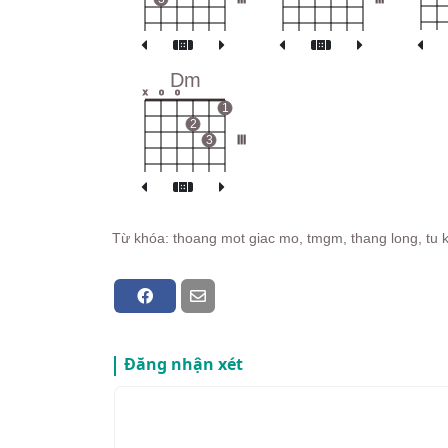
Dm
x
o
o
1
2
3
III
Từ khóa: thoang mot giac mo, tmgm, thang long, tu k
Đăng nhận xét