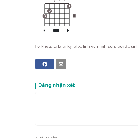
o
o
o
1
2
3
III
Từ khóa: ai la tri ky, altk, linh vu minh son, troi da s
Đăng nhận xét