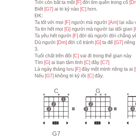
Trời còn bắt ta một 
[F] 
đời tìm quên trong cô 
[D
Biết 
[G7] 
ai tri kỷ nào 
[C] 
hơn.
ĐK:
Ta tốt với mọi 
[F] 
người mà người 
[Am] 
lại xấu 
Ta tin hết mọi 
[G] 
người mà người lại dối gian 
[
Ta yêu hết người 
[F] 
đời dù người đời chẳng y
Dù người 
[Dm] 
đời cố tránh 
[G] 
ta để 
[G7] 
riêng
3.
Tuổi chất trên đôi 
[C] 
vai đi trong thế gian này
Tìm 
[G] 
ai bạn tâm tình 
[C] 
đây 
[C7]
Là ngày tháng lưu 
[F] 
đày một mình riêng ta ai 
Nếu 
[G7] 
không tri kỷ rồi 
[C] 
đây.
C
G
x
x
o
o
o
o
o
1
2
2
3
3
III
3
4
III
G7