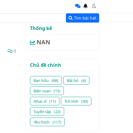
Tìm bài hát
Thống kê
NAN
0
Chủ đề chính
Bạn hữu
(68)
Bất hủ
(4)
Biên soạn
(15)
Nhạc sĩ
(11)
Trữ tình
(30)
Tuyển tập
(22)
Yêu thích
(117)