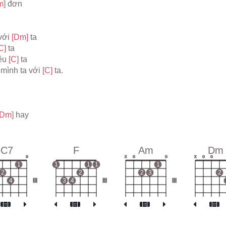
m] 
đơn
với 
[Dm] 
ta
C] 
ta
êu 
[C] 
ta
 mình ta với 
[C] 
ta.
[Dm] 
hay
C7
F
Am
Dm
o
x
o
o
x
o
o
1
1
1
1
1
2
2
2
3
2
4
III
3
4
III
III