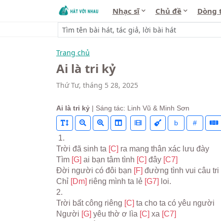
Nhạc sĩ
Chủ đề
Dòng 
Trang chủ
Ai là tri kỷ
Thứ Tư, tháng 5 28, 2025
Ai là tri kỷ
| Sáng tác: Linh Vũ & Minh Sơn
b
#
 1.
Trời đã sinh ta 
[C] 
ra mang thân xác lưu đày
Tìm 
[G] 
ai bạn tâm tình 
[C] 
đây 
[C7]
Đời người có đôi bạn 
[F] 
đường tình vui câu tri 
Chỉ 
[Dm] 
riêng mình ta lẻ 
[G7] 
loi.
2.
Trời bất công riêng 
[C] 
ta cho ta có yêu người
Người 
[G] 
yêu thờ ơ lìa 
[C] 
xa 
[C7]