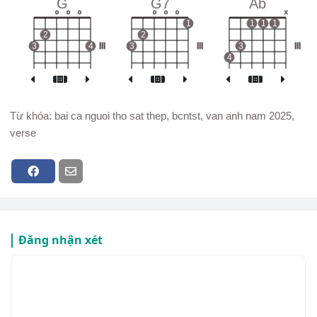
G
G7
Ab
o
o
o
o
o
o
x
1
1
1
1
2
2
3
4
III
3
III
3
III
4
Từ khóa: bai ca nguoi tho sat thep, bcntst, van anh nam 2025,
verse
Đăng nhận xét