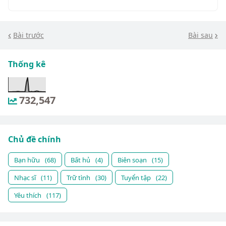
Bài trước
Bài sau
Thống kê
732,547
Chủ đề chính
Bạn hữu
(68)
Bất hủ
(4)
Biên soạn
(15)
Nhạc sĩ
(11)
Trữ tình
(30)
Tuyển tập
(22)
Yêu thích
(117)