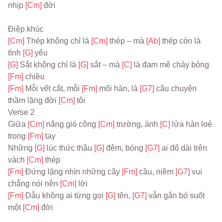
nhịp 
[Cm] 
đời
Điệp khúc
[Cm] 
Thép không chỉ là 
[Cm] 
thép – mà 
[Ab] 
thép còn là 
tình 
[G] 
yêu
[G] 
Sắt không chỉ là 
[G] 
sắt – mà 
[C] 
là đam mê cháy bỏng 
[Fm] 
chiều
[Fm] 
Mỗi vết cắt, mỗi 
[Fm] 
mối hàn, là 
[G7] 
câu chuyện 
thầm lặng đời 
[Cm] 
tôi
Verse 2
Giữa 
[Cm] 
nắng gió công 
[Cm] 
trường, ánh 
[C] 
lửa hàn loé 
trong 
[Fm] 
tay
Những 
[G] 
lúc thức thâu 
[G] 
đêm, bóng 
[G7] 
ai đổ dài trên 
vách 
[Cm] 
thép
[Fm] 
Đứng lặng nhìn những cây 
[Fm] 
cầu, niềm 
[G7] 
vui 
chẳng nói nên 
[Cm] 
lời
[Fm] 
Dẫu không ai từng gọi 
[G] 
tên, 
[G7] 
vẫn gắn bó suốt 
một 
[Cm] 
đời