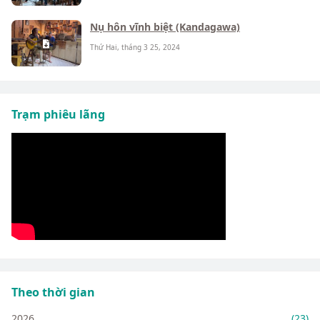
Nụ hôn vĩnh biệt (Kandagawa)
Thứ Hai, tháng 3 25, 2024
Trạm phiêu lãng
Theo thời gian
2026
(23)