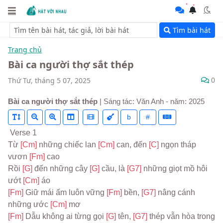
Tìm bài hát
Trang chủ
Bài ca người thợ sắt thép
0
Thứ Tư, tháng 5 07, 2025
Bài ca người thợ sắt thép
| Sáng tác: Văn Anh - năm: 2025
b
#
 Verse 1
Từ 
[Cm] 
những chiếc lan 
[Cm] 
can, đến 
[C] 
ngọn tháp 
vươn 
[Fm] 
cao
Rồi 
[G] 
đến những cây 
[G] 
cầu, là 
[G7] 
những giọt mồ hôi 
ướt 
[Cm] 
áo
[Fm] 
Giữ mái ấm luôn vững 
[Fm] 
bền, 
[G7] 
nâng cánh 
những ước 
[Cm] 
mơ
[Fm] 
Dẫu không ai từng gọi 
[G] 
tên, 
[G7] 
thép vẫn hòa trong 