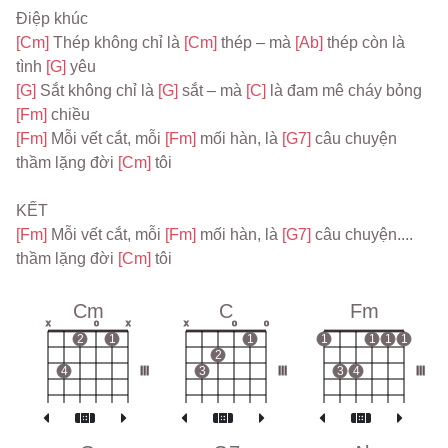
Điệp khúc
[Cm] 
Thép không chỉ là 
[Cm] 
thép – mà 
[Ab] 
thép còn là 
tình 
[G] 
yêu
[G] 
Sắt không chỉ là 
[G] 
sắt – mà 
[C] 
là đam mê cháy bỏng 
[Fm] 
chiều
[Fm] 
Mỗi vết cắt, mỗi 
[Fm] 
mối hàn, là 
[G7] 
câu chuyện 
thầm lặng đời 
[Cm] 
tôi
KẾT
[Fm] 
Mỗi vết cắt, mỗi 
[Fm] 
mối hàn, là 
[G7] 
câu chuyện.... 
thầm lặng đời 
[Cm] 
tôi
Cm
C
Fm
x
o
x
x
o
o
2
1
1
1
1
1
1
2
4
III
3
III
3
4
III