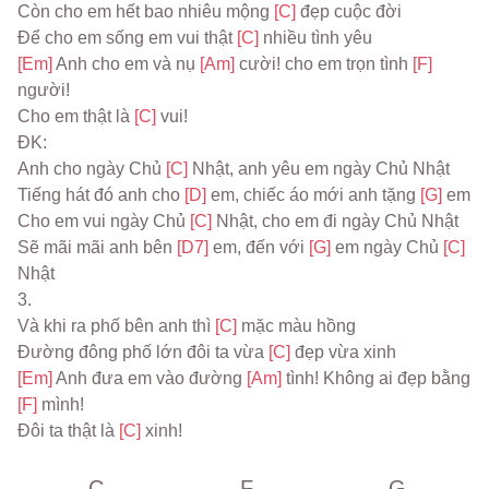
Còn cho em hết bao nhiêu mộng 
[C] 
đẹp cuộc đời
Để cho em sống em vui thật 
[C] 
nhiều tình yêu
[Em] 
Anh cho em và nụ 
[Am] 
cười! cho em trọn tình 
[F] 
người!
Cho em thật là 
[C] 
vui!
ĐK:
Anh cho ngày Chủ 
[C] 
Nhật, anh yêu em ngày Chủ Nhật
Tiếng hát đó anh cho 
[D] 
em, chiếc áo mới anh tặng 
[G] 
em
Cho em vui ngày Chủ 
[C] 
Nhật, cho em đi ngày Chủ Nhật
Sẽ mãi mãi anh bên 
[D7] 
em, đến với 
[G] 
em ngày Chủ 
[C] 
Nhật
3.
Và khi ra phố bên anh thì 
[C] 
mặc màu hồng
Đường đông phố lớn đôi ta vừa 
[C] 
đẹp vừa xinh
[Em] 
Anh đưa em vào đường 
[Am] 
tình! Không ai đẹp bằng 
[F] 
mình!
Đôi ta thật là 
[C] 
xinh!
C
F
G