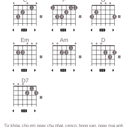
x
o
o
o
o
o
1
1
1
1
2
2
2
3
III
3
4
III
3
4
III
Em
Am
D
o
o
o
o
x
o
o
x
o
o
1
2
3
2
3
1
2
III
III
3
III
D7
x
o
o
1
2
3
III
Từ khóa: cho em ngay chu nhat, cencn, hong van, ngay mai anh