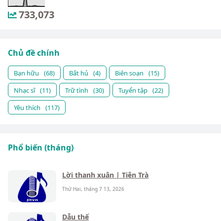
733,073
Chủ đề chính
Bạn hữu
(68)
Bất hủ
(4)
Biên soạn
(15)
Nhạc sĩ
(11)
Trữ tình
(30)
Tuyển tập
(22)
Yêu thích
(117)
Phổ biến (tháng)
Lời thanh xuân | Tiên Trà
Thứ Hai, tháng 7 13, 2026
Dẫu thế