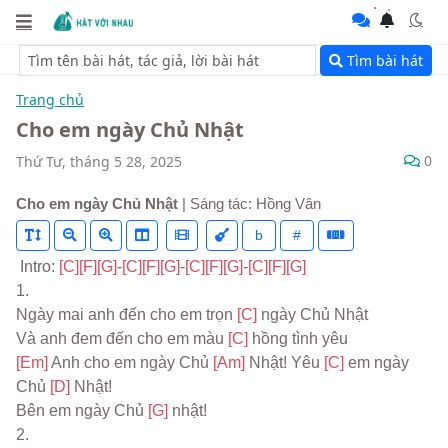
Tìm bài hát
Trang chủ
Cho em ngày Chủ Nhật
0
Thứ Tư, tháng 5 28, 2025
Cho em ngày Chủ Nhật
| Sáng tác: Hồng Vân
b
#
 Intro: 
[C]
[F]
[G]
-
[C]
[F]
[G]
-
[C]
[F]
[G]
-
[C]
[F]
[G]
1.
Ngày mai anh đến cho em trọn 
[C] 
ngày Chủ Nhật
Và anh đem đến cho em màu 
[C] 
hồng tình yêu
[Em] 
Anh cho em ngày Chủ 
[Am] 
Nhật! Yêu 
[C] 
em ngày 
Chủ 
[D] 
Nhật!
Bên em ngày Chủ 
[G] 
nhật!
2.