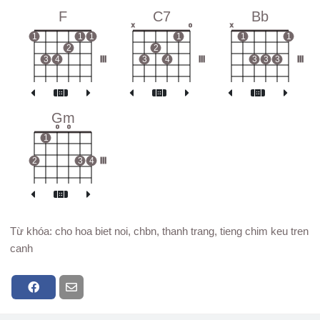
F
C7
Bb
x
o
x
1
1
1
1
1
1
2
2
3
4
III
3
4
III
3
3
3
III
Gm
o
o
1
2
3
4
III
Từ khóa: cho hoa biet noi, chbn, thanh trang, tieng chim keu tren
canh