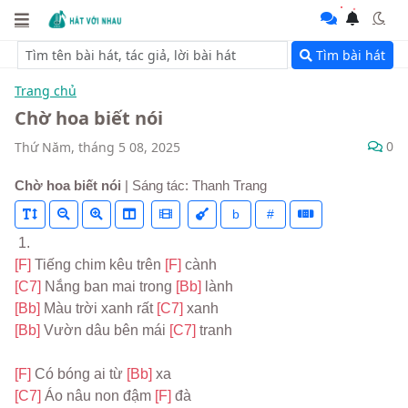
Tìm bài hát
Trang chủ
Chờ hoa biết nói
0
Thứ Năm, tháng 5 08, 2025
Chờ hoa biết nói
| Sáng tác: Thanh Trang
b
#
 1.
[F] 
Tiếng chim kêu trên 
[F] 
cành
[C7] 
Nắng ban mai trong 
[Bb] 
lành
[Bb] 
Màu trời xanh rất 
[C7] 
xanh
[Bb] 
Vườn dâu bên mái 
[C7] 
tranh
[F] 
Có bóng ai từ 
[Bb] 
xa
[C7] 
Áo nâu non đậm 
[F] 
đà