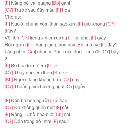
[F] 
Nặng bờ vai quang 
[Bb] 
gánh
[C7] 
Trước sau đầy màu 
[F] 
hoa
Chorus:
[F] 
Người chung xóm thôn sao xưa 
[F] 
giờ không 
[C7] 
thấy?
Vội lên 
[C7] 
tiếng xin em dừng 
[F] 
lại phút 
[F] 
giây
Hỏi người 
[F] 
chung làng thôn hay 
[Bb] 
mới về 
[F] 
đây?
Lặng nhìn 
[Gm] 
nhau miệng cười đôi 
[F] 
má đỏ 
[C7] 
hây
2.
[F] 
Bó hoa tươi đem 
[F] 
về
[C7] 
Thấy như em theo 
[Bb] 
kề
[Bb] 
Người tặng không bữa 
[C7] 
nay
[C7] 
Thoảng mùi hương ngất 
[C7] 
ngây
[F] 
Đón bó hoa người 
[Bb] 
trao
[C7] 
Đã không quên một 
[F] 
câu
[F] 
Rằng: "Chờ hoa biết 
[Bb] 
nói
[C7] 
Đến trong đời mai 
[F] 
sau"!