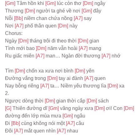
[Gm] 
Tâm hồn khi 
[Gm] 
lúc còn thơ 
[Dm] 
ngây
Thương 
[Dm] 
người ta ghé về nơi 
[Gm] 
đây
Nỗi 
[Bb] 
niềm chan chứa nồng 
[A7] 
say
Nơi 
[A7] 
phố thân quen 
[Dm] 
này
Chorus:
Ngày 
[Dm] 
tháng trôi đi theo thời 
[Dm] 
gian
Tình mới bao 
[Dm] 
năm vẫn hoài 
[A7] 
mang
Ru giấc miên 
[A7] 
man… Ngàn đời thương 
[A7] 
nhớ
Tìm 
[Dm] 
chốn xa xưa nơi bình 
[Dm] 
yên
Đường vắng trong 
[Dm] 
tay ai đành 
[A7] 
quen
Nay bỗng riêng 
[A7] 
ta… Niềm yêu thương lìa 
[Dm] 
xa
2.
Ngược dòng thời 
[Dm] 
gian thời cắp 
[Dm] 
sách
[G] 
Thiên đường dĩ 
[Gm] 
vãng ngày xưa 
[Dm] 
ơi! Con 
[Dm] 
đường đến lớp mùa mưa 
[Gm] 
ngâu
Đi 
[Bb] 
cùng không nói một 
[A7] 
câu
Đôi 
[A7] 
mắt quen nhìn 
[A7] 
nhau