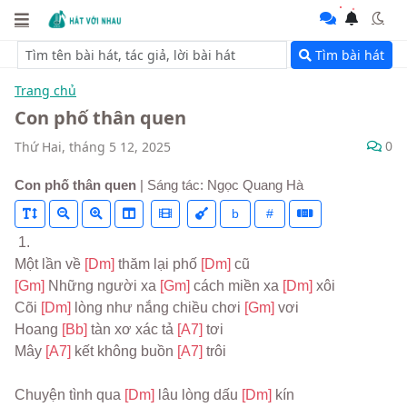
Tìm bài hát
Trang chủ
Con phố thân quen
0
Thứ Hai, tháng 5 12, 2025
Con phố thân quen
| Sáng tác: Ngọc Quang Hà
b
#
 1.
Một lần về 
[Dm] 
thăm lại phố 
[Dm] 
cũ
[Gm] 
Những người xa 
[Gm] 
cách miền xa 
[Dm] 
xôi
Cõi 
[Dm] 
lòng như nắng chiều chơi 
[Gm] 
vơi
Hoang 
[Bb] 
tàn xơ xác tả 
[A7] 
tơi
Mây 
[A7] 
kết không buồn 
[A7] 
trôi
Chuyện tình qua 
[Dm] 
lâu lòng dấu 
[Dm] 
kín