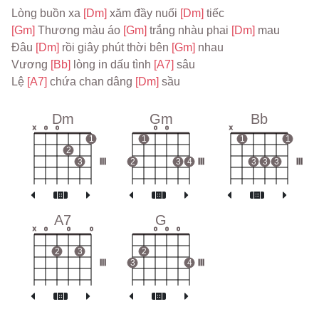
Lòng buồn xa 
[Dm] 
xăm đầy nuối 
[Dm] 
tiếc
[Gm] 
Thương màu áo 
[Gm] 
trắng nhàu phai 
[Dm] 
mau
Đâu 
[Dm] 
rồi giây phút thời bên 
[Gm] 
nhau
Vương 
[Bb] 
lòng in dấu tình 
[A7] 
sâu
Lệ 
[A7] 
chứa chan dâng 
[Dm] 
sầu
Dm
Gm
Bb
x
o
o
o
o
x
1
1
1
1
2
3
III
2
3
4
III
3
3
3
III
A7
G
x
o
o
o
o
o
o
2
3
2
III
3
4
III