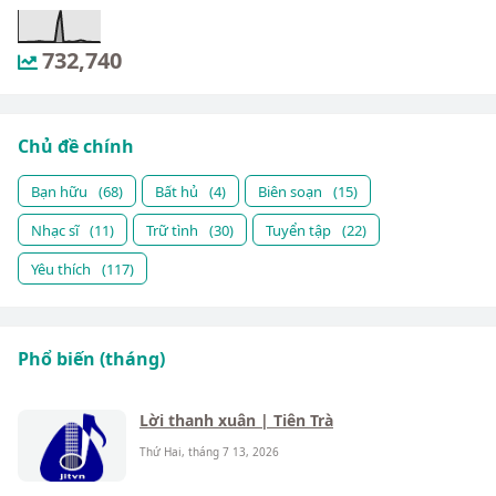
732,740
Chủ đề chính
Bạn hữu
(68)
Bất hủ
(4)
Biên soạn
(15)
Nhạc sĩ
(11)
Trữ tình
(30)
Tuyển tập
(22)
Yêu thích
(117)
Phổ biến (tháng)
Lời thanh xuân | Tiên Trà
Thứ Hai, tháng 7 13, 2026