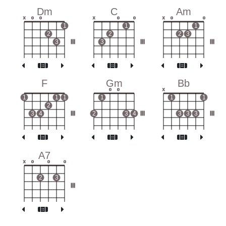
Dm
C
Am
x
o
o
x
o
o
x
o
o
1
1
1
2
2
2
3
3
III
3
III
III
F
Gm
Bb
o
o
x
1
1
1
1
1
1
2
3
4
III
2
3
4
III
3
3
3
III
A7
x
o
o
o
2
3
III