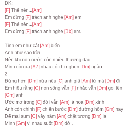
ĐK:
[F] 
Thế nên...
[Am]
Em đừng 
[F] 
trách anh nghe 
[Am] 
em
[F] 
Thế nên...
[Am]
Em đừng 
[F] 
trách anh nghe 
[Bb] 
em.
Tình em như cát 
[Am] 
biển
Anh như sao trời
Nên khi non nước còn nhiều thương đau
Mình còn xa 
[A7] 
nhau có chi nghẹn 
[Dm] 
ngào.
2.
Đừng hờn 
[Dm] 
nữa nếu 
[C] 
anh giã 
[Am] 
từ mà 
[Dm] 
đi
Em hiểu rằng 
[C] 
non sông vẫn 
[F] 
nhắc vẫn 
[Dm] 
gọi tên 
[Gm] 
anh
Ước mơ trong 
[C] 
đời vẫn 
[Am] 
là hoa 
[Dm] 
xinh
Anh còn chinh 
[F] 
chiến bước 
[Dm] 
đường hôm 
[Gm] 
nay
Để mai sum 
[C] 
vầy nắm 
[Am] 
chặt tương 
[Dm] 
lai
Mình 
[Gm] 
vì nhau suốt 
[Dm] 
đời.