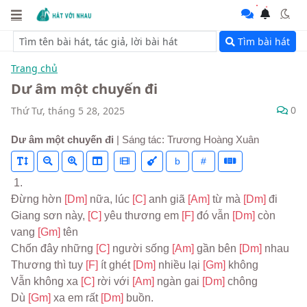
Tìm bài hát
Trang chủ
Dư âm một chuyến đi
0
Thứ Tư, tháng 5 28, 2025
Dư âm một chuyến đi
| Sáng tác: Trương Hoàng Xuân
b
#
 1.
Đừng hờn 
[Dm] 
nữa, lúc 
[C] 
anh giã 
[Am] 
từ mà 
[Dm] 
đi
Giang sơn này, 
[C] 
yêu thương em 
[F] 
đó vẫn 
[Dm] 
còn 
vang 
[Gm] 
tên
Chốn đây những 
[C] 
người sống 
[Am] 
gần bên 
[Dm] 
nhau
Thương thì tuy 
[F] 
ít ghét 
[Dm] 
nhiều lại 
[Gm] 
không
Vẫn không xa 
[C] 
rời với 
[Am] 
ngàn gai 
[Dm] 
chông
Dù 
[Gm] 
xa em rất 
[Dm] 
buồn.