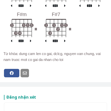
F#m
F#7
1
1
1
1
1
1
1
1
III
2
III
3
4
3
Từ khóa: dung cam len co gai, dclcg, nguyen van chung, vai
nam truoc mot co gai da nhan cho toi
Đăng nhận xét