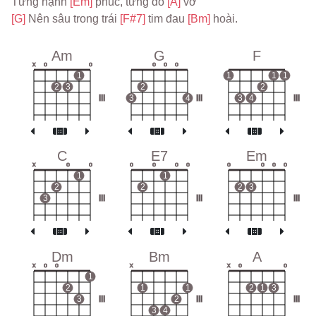
Từng hạnh 
[Em] 
phúc, từng đổ 
[A] 
vỡ
[G] 
Nên sâu trong trái 
[F#7] 
tim đau 
[Bm] 
hoài.
Am
G
F
x
o
o
o
o
o
1
1
1
1
2
3
2
2
III
3
4
III
3
4
III
C
E7
Em
x
o
o
o
o
o
o
o
o
o
o
1
1
2
2
2
3
3
III
III
III
Dm
Bm
A
x
o
o
x
x
o
o
1
2
1
1
2
1
3
3
III
2
III
III
3
4