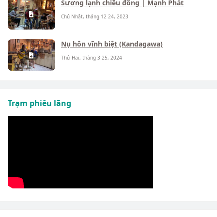
Sương lạnh chiều đông | Mạnh Phát
Chủ Nhật, tháng 12 24, 2023
Nụ hôn vĩnh biệt (Kandagawa)
Thứ Hai, tháng 3 25, 2024
Trạm phiêu lãng