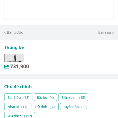
Bài trước
Bài sau
Thống kê
731,900
Chủ đề chính
Bạn hữu
(68)
Bất hủ
(4)
Biên soạn
(15)
Nhạc sĩ
(11)
Trữ tình
(30)
Tuyển tập
(22)
Yêu thích
(117)