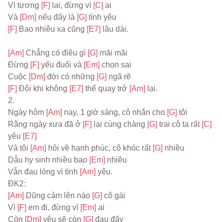
Vì tương 
[F] 
lai, đừng vì 
[C] 
ai
Và 
[Dm] 
nếu đấy là 
[G] 
tình yêu
[F] 
Bao nhiêu xa cũng 
[E7] 
lâu dài.
[Am] 
Chẳng có điều gì 
[G] 
mãi mãi
Đừng 
[F] 
yếu đuối và 
[Em] 
chọn sai
Cuộc 
[Dm] 
đời có những 
[G] 
ngã rẽ
[F] 
Đôi khi không 
[E7] 
thể quay trở 
[Am] 
lại.
2.
Ngày hôm 
[Am] 
nay, 1 giờ sáng, cô nhắn cho 
[G] 
tôi
Rằng ngày xưa đã ở 
[F] 
lại cùng chàng 
[G] 
trai cô ta rất 
[C] 
yêu 
[E7]
Và tôi 
[Am] 
hỏi về hạnh phúc, cô khóc rất 
[G] 
nhiều
Dẫu hy sinh nhiều bao 
[Em] 
nhiêu
Vẫn đau lòng vì tình 
[Am] 
yêu.
ĐK2:
[Am] 
Dũng cảm lên nào 
[G] 
cô gái
Vì 
[F] 
em đi, đừng vì 
[Em] 
ai
Còn 
[Dm] 
yêu sẽ còn 
[G] 
đau đấy