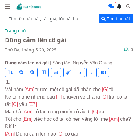
Tìm bài hát
Trang chủ
Dũng cảm lên cô gái
0
Thứ Ba, tháng 5 20, 2025
Dũng cảm lên cô gái
| Sáng tác: Nguyễn Văn Chung
b
#
 1.
Vài năm 
[Am] 
trước, một cô gái đã nhắn cho 
[G] 
tôi
Kể tôi nghe những câu 
[F] 
chuyện về chàng 
[G] 
trai cô ta 
rất 
[C] 
yêu 
[E7]
Mà nhà 
[Am] 
cô lại mong muốn cô ấy đi 
[G] 
xa
Tốt cho 
[Em] 
việc học cô ta, có nên vâng lời mẹ 
[Am] 
cha?
ĐK1:
[Am] 
Dũng cảm lên nào 
[G] 
cô gái