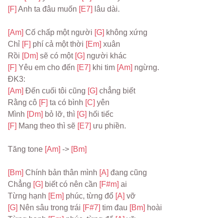
[F] 
Anh ta đâu muốn 
[E7] 
lâu dài.
[Am] 
Cố chấp một người 
[G] 
không xứng
Chỉ 
[F] 
phí cả một thời 
[Em] 
xuân
Rồi 
[Dm] 
sẽ có một 
[G] 
người khác
[F] 
Yêu em cho đến 
[E7] 
khi tim 
[Am] 
ngừng.
ĐK3:
[Am] 
Đến cuối tôi cũng 
[G] 
chẳng biết
Rằng cô 
[F] 
ta có bình 
[C] 
yên
Mình 
[Dm] 
bỏ lỡ, thì 
[G] 
hối tiếc
[F] 
Mang theo thì sẽ 
[E7] 
ưu phiền.
Tăng tone 
[Am] 
-> 
[Bm]
[Bm] 
Chính bản thân mình 
[A] 
đang cũng
Chẳng 
[G] 
biết có nên cần 
[F#m] 
ai
Từng hạnh 
[Em] 
phúc, từng đổ 
[A] 
vỡ
[G] 
Nên sâu trong trái 
[F#7] 
tim đau 
[Bm] 
hoài