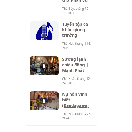
thơ Phan Vũ
Thứ Bảy, tháng 12
11, 2021
Tuyển tập ca
khúc giọng
trưởng
Thứ Hai, tháng 4 08,
2019
Sương lạnh
chiều đông |
Mạnh Phát
Chủ Nhật, tháng 12
24, 2023
Nụ hôn vĩnh
biệt
(Kandagawa)
Thứ Hai, tháng 3 25,
2024