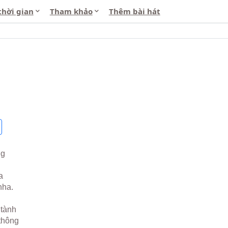
thời gian
Tham khảo
Thêm bài hát
ng
a
nha.
 tành
thông