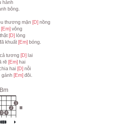
u hành
ành bông.
êu thương mặn 
[D] 
nồng
 
[Em] 
vông
thật 
[D] 
lòng
ã khuất 
[Em] 
bóng.
 cả tương 
[D] 
lai
 rẽ 
[Em] 
hai
hia hai 
[D] 
nỗi
i gánh 
[Em] 
đôi.
Bm
1
2
III
3
4