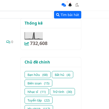
Tìm bài hát
Thống kê
0
732,608
Chủ đề chính
Bạn hữu
(68)
Bất hủ
(4)
Biên soạn
(15)
Nhạc sĩ
(11)
Trữ tình
(30)
Tuyển tập
(22)
Yêu thích
(117)