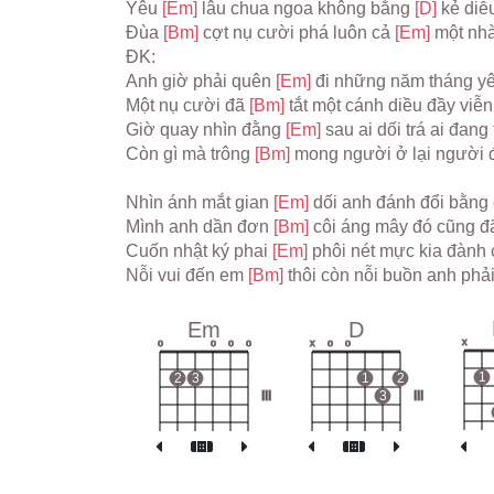
Yêu 
[Em] 
lâu chua ngoa không bằng 
[D] 
kẻ diễ
Đùa 
[Bm] 
cợt nụ cười phá luôn cả 
[Em] 
một nh
ĐK:
Anh giờ phải quên 
[Em] 
đi những năm tháng y
Một nụ cười đã 
[Bm] 
tắt một cánh diều đầy viễn
Giờ quay nhìn đằng 
[Em] 
sau ai dối trá ai đang 
Còn gì mà trông 
[Bm] 
mong người ở lại người đ
Nhìn ánh mắt gian 
[Em] 
dối anh đánh đổi bằng
Mình anh dần đơn 
[Bm] 
côi áng mây đó cũng đã
Cuốn nhật ký phai 
[Em] 
phôi nét mực kia đành c
Nỗi vui đến em 
[Bm] 
thôi còn nỗi buồn anh phả
Em
D
x
o
o
o
o
x
o
o
1
2
3
1
2
III
3
III