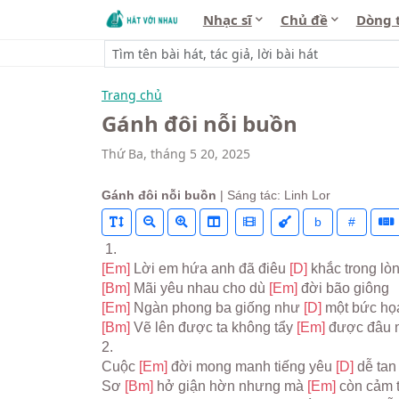
Nhạc sĩ
Chủ đề
Dòng 
Trang chủ
Gánh đôi nỗi buồn
Thứ Ba, tháng 5 20, 2025
Gánh đôi nỗi buồn
| Sáng tác: Linh Lor
b
#
 1.
[Em] 
Lời em hứa anh đã điêu 
[D] 
khắc trong lò
[Bm] 
Mãi yêu nhau cho dù 
[Em] 
đời bão giông
[Em] 
Ngàn phong ba giống như 
[D] 
một bức họ
[Bm] 
Vẽ lên được ta không tẩy 
[Em] 
được đâu 
2.
Cuộc 
[Em] 
đời mong manh tiếng yêu 
[D] 
dễ tan
Sơ 
[Bm] 
hở giận hờn nhưng mà 
[Em] 
còn cảm 