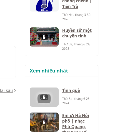
chông chênh |
Tiên Trà
Thứ Hai, tháng 3 30,
2026
Huyền sử một
chuyện tình
Thứ Ba, tháng 6 24,
2025
Xem nhiều nhất
Bài sau
Tình quê
Thứ Ba, tháng 6 25,
2024
Em ơi Hà Nội
phố | nhạc
Phú Quang,