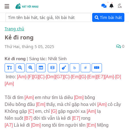
Tìm bài hát
Trang chủ
Kẻ đi rong
0
Thứ Hai, tháng 5 05, 2025
Kẻ đi rong
| Sáng tác: Nhất Sinh
b
#
 Intro: 
[Am]
-
[F]
[G]
[C]
-
[Dm]
[G7]
[C]
-
[Em]
[G]
-
[Em]
[E7]
[Am]
-
[D]
[Am]
Tôi đi tìm 
[Am] 
em như tìm lá diêu 
[Dm] 
bông
Diêu bông đâu 
[Em] 
thấy, mà chỉ gặp hoa với 
[Am] 
cỏ cây
Không gặp 
[C] 
em, chỉ 
[G] 
gặp người xa 
[Am] 
lạ
Nên suốt 
[B7] 
đời tôi vẫn là kẻ đi 
[E7] 
rong
[A7] 
Là kẻ đi 
[Dm] 
rong tôi tìm người tên 
[Em] 
Mộng