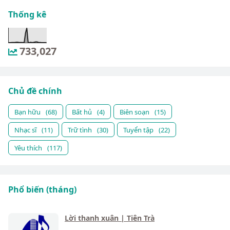
Thống kê
733,027
Chủ đề chính
Bạn hữu
(68)
Bất hủ
(4)
Biên soạn
(15)
Nhạc sĩ
(11)
Trữ tình
(30)
Tuyển tập
(22)
Yêu thích
(117)
Phổ biến (tháng)
Lời thanh xuân | Tiên Trà