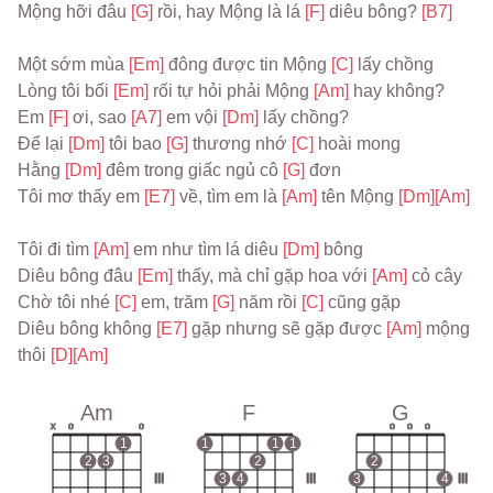
Mộng hỡi đâu 
[G] 
rồi, hay Mộng là lá 
[F] 
diêu bông? 
[B7]
Một sớm mùa 
[Em] 
đông được tin Mộng 
[C] 
lấy chồng
Lòng tôi bối 
[Em] 
rối tự hỏi phải Mộng 
[Am] 
hay không?
Em 
[F] 
ơi, sao 
[A7] 
em vội 
[Dm] 
lấy chồng?
Để lại 
[Dm] 
tôi bao 
[G] 
thương nhớ 
[C] 
hoài mong
Hằng 
[Dm] 
đêm trong giấc ngủ cô 
[G] 
đơn
Tôi mơ thấy em 
[E7] 
về, tìm em là 
[Am] 
tên Mộng 
[Dm]
[Am]
Tôi đi tìm 
[Am] 
em như tìm lá diêu 
[Dm] 
bông
Diêu bông đâu 
[Em] 
thấy, mà chỉ gặp hoa với 
[Am] 
cỏ cây
Chờ tôi nhé 
[C] 
em, trăm 
[G] 
năm rồi 
[C] 
cũng gặp
Diêu bông không 
[E7] 
gặp nhưng sẽ gặp được 
[Am] 
mộng 
thôi 
[D]
[Am]
Am
F
G
x
o
o
o
o
o
1
1
1
1
2
3
2
2
III
3
4
III
3
4
III