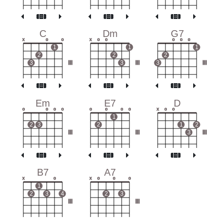
C
Dm
G7
x
o
o
x
o
o
o
o
o
1
1
1
2
2
2
3
III
3
III
3
III
Em
E7
D
o
o
o
o
o
o
o
o
x
o
o
1
2
3
2
1
2
III
III
3
III
B7
A7
x
o
x
o
o
o
1
2
3
4
2
3
III
III