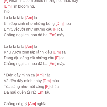
[F] 
Nhắm mắt em phiêu những nốt nhạc này
[Em] 
I'm blooming.
ĐK:
Là la la lá la 
[Am] 
la
Em đẹp xinh như những bông 
[Dm] 
hoa
Em tuyệt vời như những câu 
[F] 
ca
Chẳng ngại chi hoa đã ba 
[Em] 
mấy.
Là la la lá la 
[Am] 
la
Khu vườn xinh lấp lánh kiêu 
[Dm] 
sa
Đang dịu dàng cất những câu 
[F] 
ca
Chẳng ngại chi hoa đã ba 
[Em] 
mấy.
* Đến đây mình ca 
[Am] 
hát
Và đến đây mình nhảy 
[Dm] 
múa
Tỏa sáng như một công 
[F] 
chúa
Đã ngủ quên từ rất 
[Em] 
lâu.
Chẳng có gì ý 
[Am] 
nghĩa