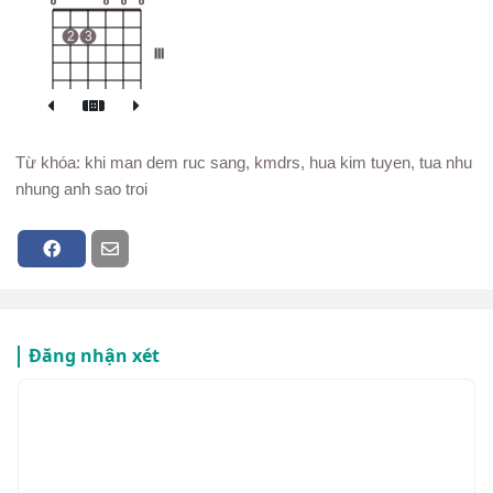
o
o
o
o
2
3
III
Từ khóa: khi man dem ruc sang, kmdrs, hua kim tuyen, tua nhu
nhung anh sao troi
Đăng nhận xét