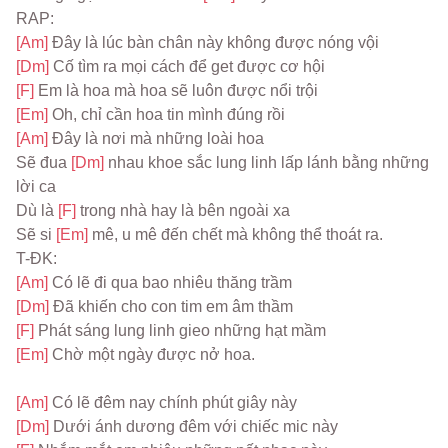
RAP:
[Am] 
Đây là lúc bàn chân này không được nóng vội
[Dm] 
Cố tìm ra mọi cách để get được cơ hội
[F] 
Em là hoa mà hoa sẽ luôn được nổi trội
[Em] 
Oh, chỉ cần hoa tin mình đúng rồi
[Am] 
Đây là nơi mà những loài hoa
Sẽ đua 
[Dm] 
nhau khoe sắc lung linh lấp lánh bằng những 
lời ca
Dù là 
[F] 
trong nhà hay là bên ngoài xa
Sẽ si 
[Em] 
mê, u mê đến chết mà không thể thoát ra.
T-ĐK:
[Am] 
Có lẽ đi qua bao nhiêu thăng trầm
[Dm] 
Đã khiến cho con tim em âm thầm
[F] 
Phát sáng lung linh gieo những hạt mầm
[Em] 
Chờ một ngày được nở hoa.
[Am] 
Có lẽ đêm nay chính phút giây này
[Dm] 
Dưới ánh dương đêm với chiếc mic này