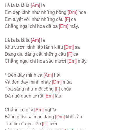
Là la la lá la 
[Am] 
la
Em đẹp xinh như những bông 
[Dm] 
hoa
Em tuyệt vời như những câu 
[F] 
ca
Chẳng ngại chi hoa đã ba 
[Em] 
mấy.
Là la la lá la 
[Am] 
la
Khu vườn xinh lấp lánh kiêu 
[Dm] 
sa
Đang dịu dàng cất những câu 
[F] 
ca
Chẳng ngại chi hoa sáu mươi 
[Em] 
mấy.
* Đến đây mình ca 
[Am] 
hát
Và đến đây mình nhảy 
[Dm] 
múa
Tỏa sáng như một công 
[F] 
chúa
Đã ngủ quên từ rất 
[Em] 
lâu.
Chẳng có gì ý 
[Am] 
nghĩa
Bằng giữa sa mạc đang 
[Dm] 
khô cằn
Trái tim được tiêu 
[F] 
tưới