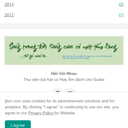
2013
(2)
2012
(1)
Hát Với Nhau
Thư viện bài hát có Hợp Âm dành cho Guitar
jitvn.com uses cookies for its advertisement solutions and for
analytics. By clicking "I agree" or continuing to use our site, you
agree to our
Privacy Policy
for Website.
Copyright by
jitvn
I Agree
Trang chủ
Giới thiệu
Điều khoản
Hướng dẫn