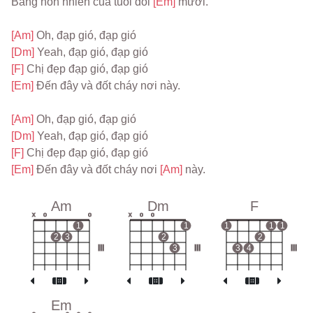
Bằng hồn nhiên của tuổi đôi 
[Em] 
mươi.
[Am] 
Oh, đạp gió, đạp gió
[Dm] 
Yeah, đạp gió, đạp gió
[F] 
Chị đẹp đạp gió, đạp gió
[Em] 
Đến đây và đốt cháy nơi này.
[Am] 
Oh, đạp gió, đạp gió
[Dm] 
Yeah, đạp gió, đạp gió
[F] 
Chị đẹp đạp gió, đạp gió
[Em] 
Đến đây và đốt cháy nơi 
[Am] 
này.
Am
Dm
F
x
o
o
x
o
o
1
1
1
1
1
2
3
2
2
III
3
III
3
4
III
Em