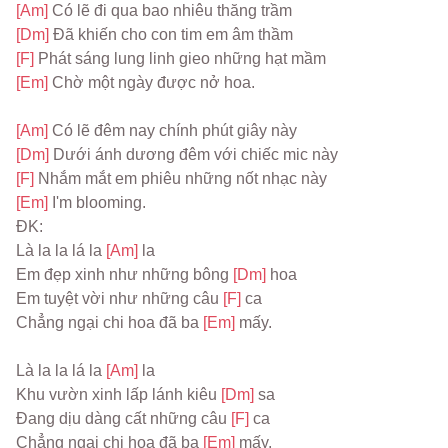
[Am] 
Có lẽ đi qua bao nhiêu thăng trầm
[Dm] 
Đã khiến cho con tim em âm thầm
[F] 
Phát sáng lung linh gieo những hạt mầm
[Em] 
Chờ một ngày được nở hoa.
[Am] 
Có lẽ đêm nay chính phút giây này
[Dm] 
Dưới ánh dương đêm với chiếc mic này
[F] 
Nhắm mắt em phiêu những nốt nhạc này
[Em] 
I'm blooming.
ĐK:
Là la la lá la 
[Am] 
la
Em đẹp xinh như những bông 
[Dm] 
hoa
Em tuyệt vời như những câu 
[F] 
ca
Chẳng ngại chi hoa đã ba 
[Em] 
mấy.
Là la la lá la 
[Am] 
la
Khu vườn xinh lấp lánh kiêu 
[Dm] 
sa
Đang dịu dàng cất những câu 
[F] 
ca
Chẳng ngại chi hoa đã ba 
[Em] 
mấy.