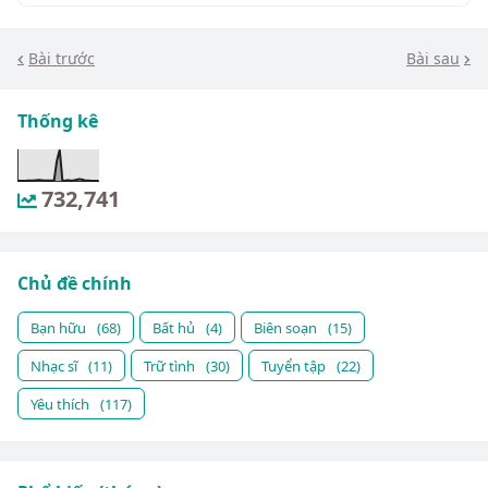
Bài trước
Bài sau
Thống kê
732,741
Chủ đề chính
Bạn hữu
(68)
Bất hủ
(4)
Biên soạn
(15)
Nhạc sĩ
(11)
Trữ tình
(30)
Tuyển tập
(22)
Yêu thích
(117)