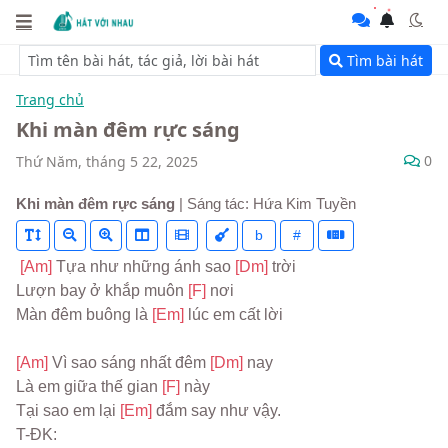
Tìm bài hát
Trang chủ
Khi màn đêm rực sáng
0
Thứ Năm, tháng 5 22, 2025
Khi màn đêm rực sáng
| Sáng tác: Hứa Kim Tuyền
b
#
[Am] 
Tựa như những ánh sao 
[Dm] 
trời
Lượn bay ở khắp muôn 
[F] 
nơi
Màn đêm buông là 
[Em] 
lúc em cất lời
[Am] 
Vì sao sáng nhất đêm 
[Dm] 
nay
Là em giữa thế gian 
[F] 
này
Tại sao em lại 
[Em] 
đắm say như vậy.
T-ĐK: