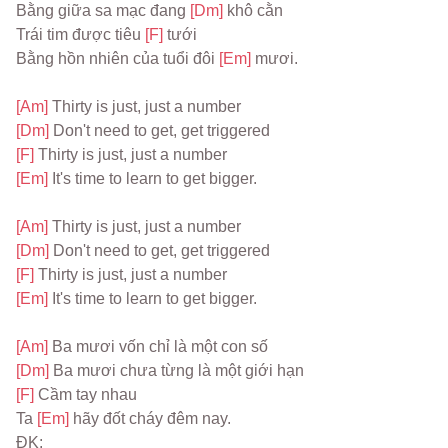
Bằng giữa sa mạc đang 
[Dm] 
khô cằn
Trái tim được tiêu 
[F] 
tưới
Bằng hồn nhiên của tuổi đôi 
[Em] 
mươi.
[Am] 
Thirty is just, just a number
[Dm] 
Don't need to get, get triggered
[F] 
Thirty is just, just a number
[Em] 
It's time to learn to get bigger.
[Am] 
Thirty is just, just a number
[Dm] 
Don't need to get, get triggered
[F] 
Thirty is just, just a number
[Em] 
It's time to learn to get bigger.
[Am] 
Ba mươi vốn chỉ là một con số
[Dm] 
Ba mươi chưa từng là một giới hạn
[F] 
Cầm tay nhau
Ta 
[Em] 
hãy đốt cháy đêm nay.
ĐK: