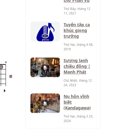
thơ Phan Vũ
Thứ Bảy, tháng 12
11, 2021
Tuyển tập ca
khúc giọng
trưởng
Thứ Hai, tháng 4 08,
2019
Sương lạnh
o
chiều đông |
1
Mạnh Phát
III
Chủ Nhật, tháng 12
24, 2023
Nụ hôn vĩnh
biệt
(Kandagawa)
Thứ Hai, tháng 3 25,
2024