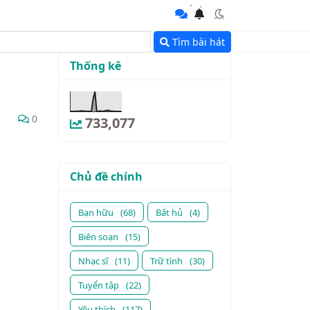
Tìm bài hát
Thống kê
0
733,077
Chủ đề chính
Bạn hữu
(68)
Bất hủ
(4)
Biên soạn
(15)
Nhạc sĩ
(11)
Trữ tình
(30)
Tuyển tập
(22)
Yêu thích
(117)