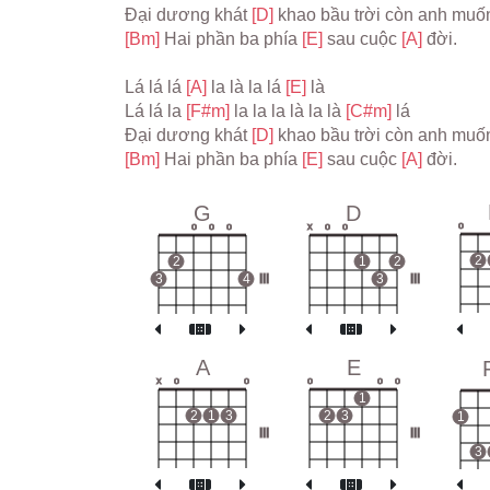
Đại dương khát 
[D] 
khao bầu trời còn anh muố
[Bm] 
Hai phần ba phía 
[E] 
sau cuộc 
[A] 
đời.
Lá lá lá 
[A] 
la là la lá 
[E] 
là
Lá lá la 
[F#m] 
la la la là la là 
[C#m] 
lá
Đại dương khát 
[D] 
khao bầu trời còn anh muố
[Bm] 
Hai phần ba phía 
[E] 
sau cuộc 
[A] 
đời.
G
D
o
o
o
o
x
o
o
2
2
1
2
3
4
III
3
III
A
E
x
o
o
o
o
o
1
2
1
3
2
3
1
III
III
3