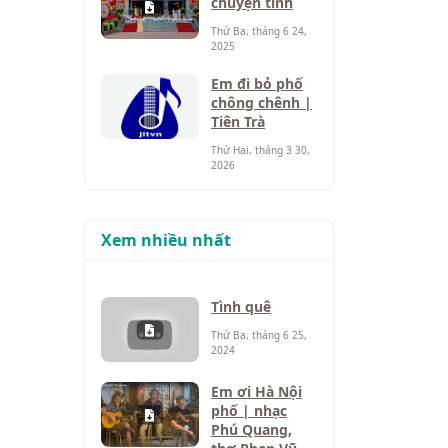
chuyện tình
Thứ Ba, tháng 6 24,
2025
Em đi bỏ phố
chông chênh |
Tiên Trà
Thứ Hai, tháng 3 30,
2026
Xem nhiều nhất
Tình quê
Thứ Ba, tháng 6 25,
2024
Em ơi Hà Nội
phố | nhạc
Phú Quang,