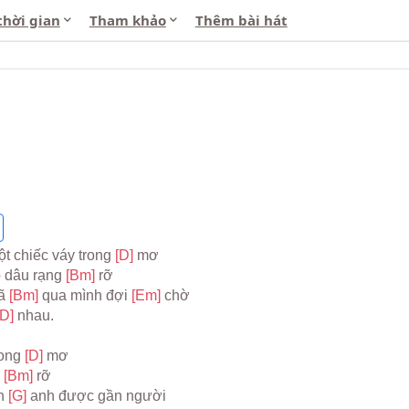
thời gian
Tham khảo
Thêm bài hát
 chiếc váy trong 
[D] 
mơ
 dâu rạng 
[Bm] 
rỡ
ã 
[Bm] 
qua mình đợi 
[Em] 
chờ
[D] 
nhau.
ong 
[D] 
mơ
 
[Bm] 
rỡ
n 
[G] 
anh được gần người