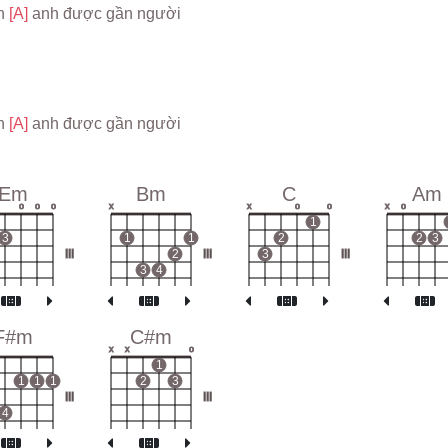
n 
[A] 
anh được gần người
n 
[A] 
anh được gần người
Em
Bm
C
Am
o
o
o
x
x
o
o
x
o
1
3
1
1
2
2
3
III
2
III
3
III
3
4
F#m
C#m
x
x
o
1
1
1
1
2
3
III
III
4