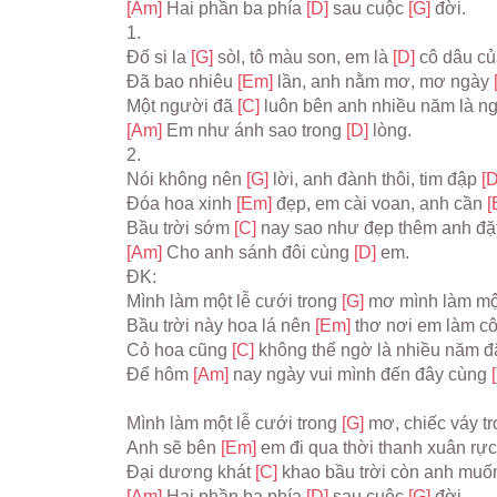
[Am] 
Hai phần ba phía 
[D] 
sau cuộc 
[G] 
đời.
1.
Đố si la 
[G] 
sòl, tô màu son, em là 
[D] 
cô dâu c
Đã bao nhiêu 
[Em] 
lần, anh nằm mơ, mơ ngày 
Một người đã 
[C] 
luôn bên anh nhiều năm là n
[Am] 
Em như ánh sao trong 
[D] 
lòng.
2.
Nói không nên 
[G] 
lời, anh đành thôi, tim đập 
[D
Đóa hoa xinh 
[Em] 
đẹp, em cài voan, anh cần 
[
Bầu trời sớm 
[C] 
nay sao như đẹp thêm anh đặ
[Am] 
Cho anh sánh đôi cùng 
[D] 
em.
ĐK:
Mình làm một lễ cưới trong 
[G] 
mơ mình làm một
Bầu trời này hoa lá nên 
[Em] 
thơ nơi em làm cô
Cỏ hoa cũng 
[C] 
không thể ngờ là nhiều năm đ
Để hôm 
[Am] 
nay ngày vui mình đến đây cùng 
Mình làm một lễ cưới trong 
[G] 
mơ, chiếc váy tr
Anh sẽ bên 
[Em] 
em đi qua thời thanh xuân rực
Đại dương khát 
[C] 
khao bầu trời còn anh muố
[Am] 
Hai phần ba phía 
[D] 
sau cuộc 
[G] 
đời.