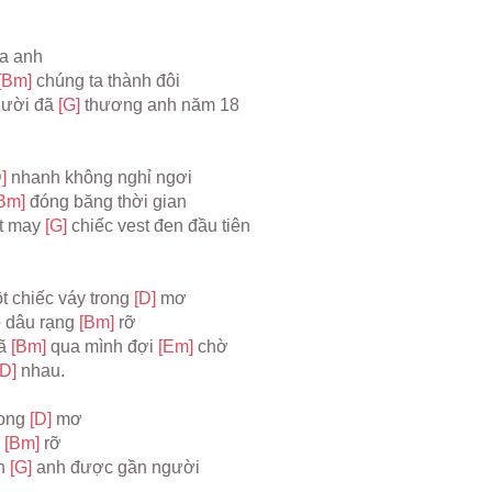
ủa anh
[Bm] 
chúng ta thành đôi
gười đã 
[G] 
thương anh năm 18
] 
nhanh không nghỉ ngơi
Bm] 
đóng băng thời gian
t may 
[G] 
chiếc vest đen đầu tiên
 chiếc váy trong 
[D] 
mơ
 dâu rạng 
[Bm] 
rỡ
ã 
[Bm] 
qua mình đợi 
[Em] 
chờ
[D] 
nhau.
ong 
[D] 
mơ
 
[Bm] 
rỡ
n 
[G] 
anh được gần người