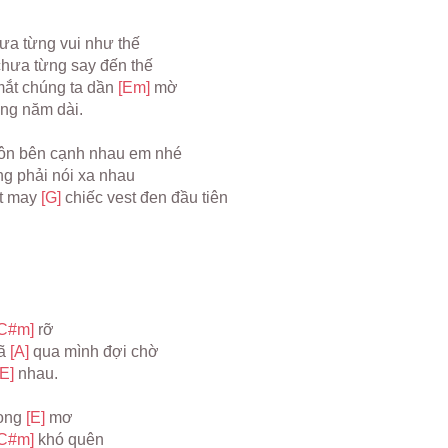
ưa từng vui như thế
chưa từng say đến thế
ắt chúng ta dần 
[Em] 
mờ
áng năm dài.
uôn bên cạnh nhau em nhé
g phải nói xa nhau
t may 
[G] 
chiếc vest đen đầu tiên
C#m] 
rỡ
ã 
[A] 
qua mình đợi chờ
[E] 
nhau.
ong 
[E] 
mơ
C#m] 
khó quên