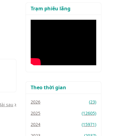
Trạm phiêu lãng
Theo thời gian
2026
(23)
Bài sau
2025
(12605)
2024
(15971)
2023
(2037)