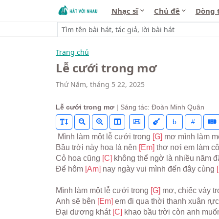
Nhạc sĩ
Chủ đề
Dòng 
Trang chủ
Lễ cưới trong mơ
Thứ Năm, tháng 5 22, 2025
Lễ cưới trong mơ
| Sáng tác: Đoàn Minh Quân
b
#
 Mình làm một lễ cưới trong 
[G] 
mơ mình làm một
Bầu trời này hoa lá nên 
[Em] 
thơ nơi em làm cô
Cỏ hoa cũng 
[C] 
không thể ngờ là nhiều năm đ
Để hôm 
[Am] 
nay ngày vui mình đến đây cùng 
Mình làm một lễ cưới trong 
[G] 
mơ, chiếc váy tr
Anh sẽ bên 
[Em] 
em đi qua thời thanh xuân rực
Đại dương khát 
[C] 
khao bầu trời còn anh muố