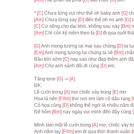
* 
[C] 
Chưa từng vui như thế oh baby anh 
[G] 
ch
[Am] 
Chưa từng say 
[D] 
đến thế oh no anh 
[G] 
[C] 
Cứ sống cho dại khờ, không sau này 
[Bm] 
m
[Am] 
Chỉ còn kỷ niệm theo ta 
[D] 
đi qua suốt th
[G] 
Anh mong tương lai mai sau chúng 
[D] 
ta l
[Em] 
Anh mong tương lai chúng ta sẽ 
[Bm] 
chẳn
Bầu trời sớm 
[C] 
nay sao như đẹp thêm anh đặ
[Am] 
Cho anh sánh đôi đi cùng 
[D] 
em.
Tăng tone 
[G] 
-> 
[A]
ĐK:
Lễ cưới trong 
[A] 
mơ chiếc váy trong 
[E] 
mơ
Hoa lá nên 
[F#m] 
thơ nơi em làm cô dâu rạng 
[
Cỏ hoa cũng 
[D] 
không thể ngờ là nhiều năm đ
Để hôm 
[Bm] 
nay ngày vui mình đến đây cùng 
Mình làm một lễ cưới trong 
[A] 
mơ, chiếc váy tr
Anh nắm tay 
[F#m] 
em đi qua thời thanh xuân 
[