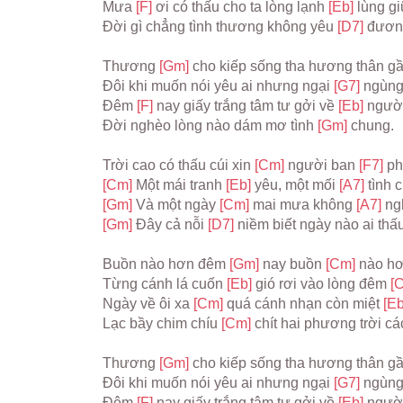
Mưa 
[F] 
ơi có thấu cho ta lòng lạnh 
[Eb] 
lùng g
Đời gì chẳng tình thương không yêu 
[D7] 
đươn
Thương 
[Gm] 
cho kiếp sống tha hương thân gầ
Đôi khi muốn nói yêu ai nhưng ngại 
[G7] 
ngùng
Đêm 
[F] 
nay giấy trắng tâm tư gởi về 
[Eb] 
người
Đời nghèo lòng nào dám mơ tình 
[Gm] 
chung.
Trời cao có thấu cúi xin 
[Cm] 
người ban 
[F7] 
ph
[Cm] 
Một mái tranh 
[Eb] 
yêu, một mối 
[A7] 
tình 
[Gm] 
Và một ngày 
[Cm] 
mai mưa không 
[A7] 
ng
[Gm] 
Đây cả nỗi 
[D7] 
niềm biết ngày nào ai thấ
Buồn nào hơn đêm 
[Gm] 
nay buồn 
[Cm] 
nào hơ
Từng cánh lá cuốn 
[Eb] 
gió rơi vào lòng đêm 
[
Ngày về ôi xa 
[Cm] 
quá cánh nhạn còn miệt 
[Eb
Lạc bầy chim chíu 
[Cm] 
chít hai phương trời cá
Thương 
[Gm] 
cho kiếp sống tha hương thân gầ
Đôi khi muốn nói yêu ai nhưng ngại 
[G7] 
ngùng
Đêm 
[F] 
nay giấy trắng tâm tư gởi về 
[Eb] 
người