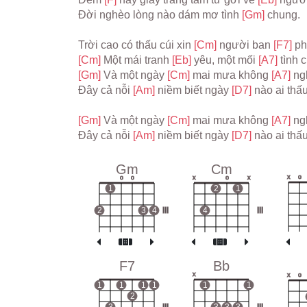
Đời nghèo lòng nào dám mơ tình 
[Gm] 
chung.
Trời cao có thấu cúi xin 
[Cm] 
người ban 
[F7] 
ph
[Cm] 
Một mái tranh 
[Eb] 
yêu, một mối 
[A7] 
tình 
[Gm] 
Và một ngày 
[Cm] 
mai mưa không 
[A7] 
ng
Đây cả nỗi 
[Am] 
niềm biết ngày 
[D7] 
nào ai thấ
[Gm] 
Và một ngày 
[Cm] 
mai mưa không 
[A7] 
ng
Đây cả nỗi 
[Am] 
niềm biết ngày 
[D7] 
nào ai thấ
Gm
Cm
x
o
o
o
x
o
x
1
2
1
2
3
4
III
4
III
F7
Bb
x
x
o
1
1
1
1
1
1
2