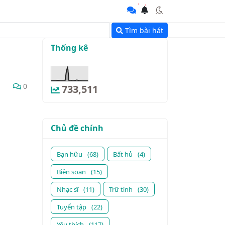
Tìm bài hát
Thống kê
0
733,511
Chủ đề chính
Bạn hữu
(68)
Bất hủ
(4)
Biên soạn
(15)
Nhạc sĩ
(11)
Trữ tình
(30)
Tuyển tập
(22)
Yêu thích
(117)