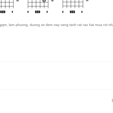
III
3
III
nxtgqm, lam phuong, duong ve dem nay vang tanh rat rao hat mua rot n