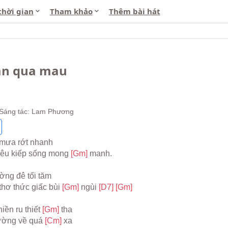
thời gian
Tham khảo
Thêm bài hát
ian qua mau
 Sáng tác: Lam Phương
t mưa rớt nhanh
êu kiếp sống mong 
[Gm] 
manh.
ng đê tối tăm
thơ thức giấc bùi 
[Gm] 
ngùi 
[D7] 
[Gm]
iền ru thiết 
[Gm] 
tha
ờng về quá 
[Cm] 
xa