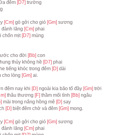
iữa đêm 
[D7] 
trường
g
y 
[Cm] 
gò gởi cho gió 
[Gm] 
sương
 đành lãng 
[Cm] 
phai
 chốn mịt 
[D7] 
mùng
ước cho đời 
[Bb] 
con
chung thủy không hề 
[D7] 
phai
he tiếng khóc trong đêm 
[D] 
dài
u cho lòng 
[Gm] 
ai.
n đêm nay khi 
[D] 
ngoài kia bão tố đầy 
[Gm] 
trời
Cm] 
thâu thương 
[F] 
thầm mối tình 
[Bb] 
ngâu
] 
mài trong nắng hồng mê 
[D] 
say
ch 
[D] 
biệt đêm chờ và đêm 
[Gm] 
mong.
y 
[Cm] 
gò gởi cho gió 
[Gm] 
sương
 đành lãng 
[Cm] 
phai
 chốn mịt 
[D7] 
mùng