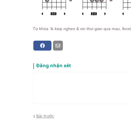
3
III
3
3
3
III
Từ khóa: lk kiep ngheo & xin thoi gian qua mau, lk
Đăng nhận xét
Bài trước