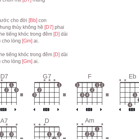
ước cho đời 
[Bb] 
con
chung thủy không hề 
[D7] 
phai
he tiếng khóc trong đêm 
[D] 
dài
u cho lòng 
[Gm] 
ai.
he tiếng khóc trong đêm 
[D] 
dài
u cho lòng 
[Gm] 
ai.
D7
G7
F
Eb
o
o
o
o
x
x
1
1
1
1
1
2
3
2
2
III
3
III
3
4
III
1
4
Am
A7
D
x
o
o
o
o
x
o
o
1
2
3
2
3
1
2
III