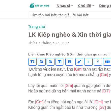
Nhạc sĩ
Chủ đề
Dòng 
Trang chủ
LK Kiếp nghèo & Xin thời g
Thứ Tư, tháng 5 28, 2025
Liên khúc Kiếp nghèo & Xin thời gian qua mau
|
b
#
 Đường về đêm nay vắng 
[Gm] 
tanh rạt rào hạ
Lạnh lùng mưa xuyên áo tơi mưa chẳng 
[Cm] 
y
Lầy lội qua muôn lối 
[Gm] 
quanh gập ghềnh đườ
Ngập ngừng dừng bên mái tranh nghe trẻ 
[D7] 
Êm 
[Gm] 
êm tiếng hát ngân nga ôi lời 
[Cm] 
mẹ h
Không gian tím ngắt bao la như thương 
[G7] 
đư