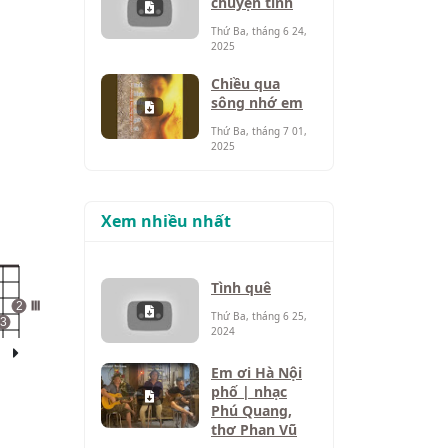
chuyện tình
Thứ Ba, tháng 6 24,
2025
Chiều qua
sông nhớ em
Thứ Ba, tháng 7 01,
2025
Xem nhiều nhất
Tình quê
2
III
Thứ Ba, tháng 6 25,
3
2024
Em ơi Hà Nội
phố | nhạc
Phú Quang,
thơ Phan Vũ