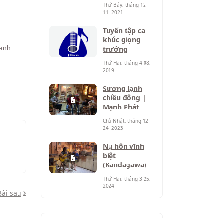
Thứ Bảy, tháng 12
11, 2021
Tuyển tập ca
khúc giọng
hanh
trưởng
Thứ Hai, tháng 4 08,
2019
Sương lạnh
chiều đông |
Mạnh Phát
Chủ Nhật, tháng 12
24, 2023
Nụ hôn vĩnh
biệt
(Kandagawa)
Thứ Hai, tháng 3 25,
2024
Bài sau