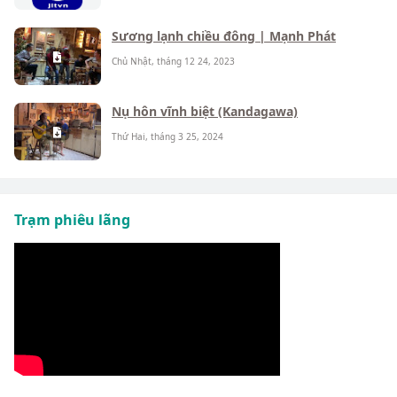
Sương lạnh chiều đông | Mạnh Phát
Chủ Nhật, tháng 12 24, 2023
Nụ hôn vĩnh biệt (Kandagawa)
Thứ Hai, tháng 3 25, 2024
Trạm phiêu lãng