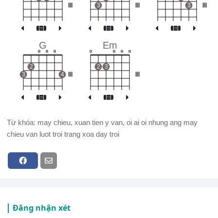
III
3
III
3
III
G
Em
o
o
o
o
o
o
o
2
2
3
3
4
III
III
Từ khóa: may chieu, xuan tien y van, oi ai oi nhung ang may
chieu van luot troi trang xoa day troi
Đăng nhận xét