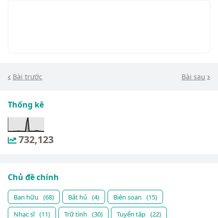
Bài trước
Bài sau
Thống kê
732,123
Chủ đề chính
Bạn hữu
(68)
Bất hủ
(4)
Biên soạn
(15)
Nhạc sĩ
(11)
Trữ tình
(30)
Tuyển tập
(22)