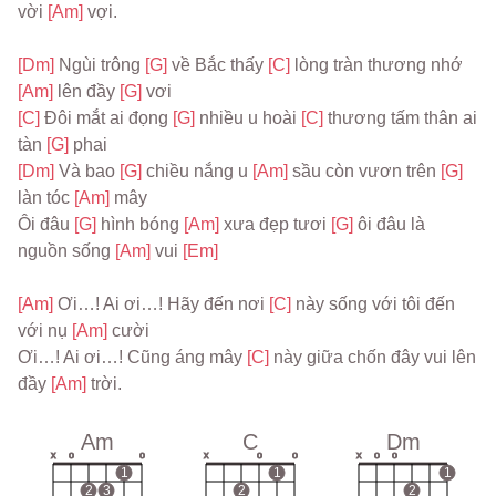
vời 
[Am] 
vợi.
[Dm] 
Ngùi trông 
[G] 
về Bắc thấy 
[C] 
lòng tràn thương nhớ 
[Am] 
lên đầy 
[G] 
vơi
[C] 
Đôi mắt ai đọng 
[G] 
nhiều u hoài 
[C] 
thương tấm thân ai 
tàn 
[G] 
phai
[Dm] 
Và bao 
[G] 
chiều nắng u 
[Am] 
sầu còn vươn trên 
[G] 
làn tóc 
[Am] 
mây
Ôi đâu 
[G] 
hình bóng 
[Am] 
xưa đẹp tươi 
[G] 
ôi đâu là 
nguồn sống 
[Am] 
vui 
[Em]
[Am] 
Ơi…! Ai ơi…! Hãy đến nơi 
[C] 
này sống với tôi đến 
với nụ 
[Am] 
cười
Ơi…! Ai ơi…! Cũng áng mây 
[C] 
này giữa chốn đây vui lên 
đầy 
[Am] 
trời.
Am
C
Dm
x
o
o
x
o
o
x
o
o
1
1
1
2
3
2
2