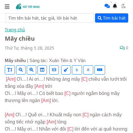
Tìm bài hát
Trang chủ
Mây chiều
0
Thứ Tư, tháng 5 28, 2025
Mây chiều
| Sáng tác: Xuân Tiên & Y Vân
b
#
[Am] 
Ơi…! Ai ơi…! Những áng mây 
[C] 
chiều vẫn lướt trôi 
trắng xóa đầy 
[Am] 
trời
Ơi…! Mây ơi…! Có biết bao 
[C] 
người ngắm bóng mây 
thương lên ngàn 
[Am] 
lời.
[Am] 
Ơi…! Quê ơi…! Khuất mấy non 
[C] 
ngàn cách mấy 
sông tiếc nhớ ngập 
[Am] 
lòng
Ơi…! Mây ơi…! Nhắn với đôi 
[C] 
lời đến với ai quê hương 