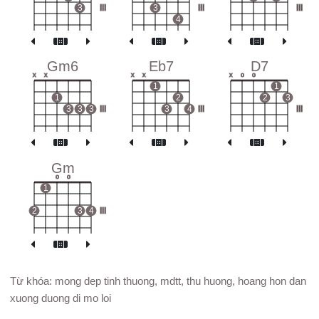
3
III
3
III
III
4
Gm6
Eb7
D7
x
x
x
x
x
o
o
1
1
1
2
2
3
3
3
3
III
3
4
III
III
Gm
o
o
1
2
3
4
III
Từ khóa: mong dep tinh thuong, mdtt, thu huong, hoang hon dan
xuong duong di mo loi