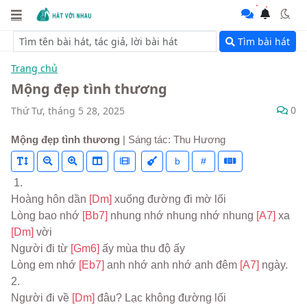
Tìm bài hát
Trang chủ
Mộng đẹp tình thương
0
Thứ Tư, tháng 5 28, 2025
Mộng đẹp tình thương
| Sáng tác: Thu Hương
b
#
 1.
Hoàng hôn dần 
[Dm] 
xuống đường đi mờ lối
Lòng bao nhớ 
[Bb7] 
nhung nhớ nhung nhớ nhung 
[A7] 
xa 
[Dm] 
vời
Người đi từ 
[Gm6] 
ấy mùa thu độ ấy
Lòng em nhớ 
[Eb7] 
anh nhớ anh nhớ anh đêm 
[A7] 
ngày.
2.
Người đi về 
[Dm] 
đâu? Lạc không đường lối