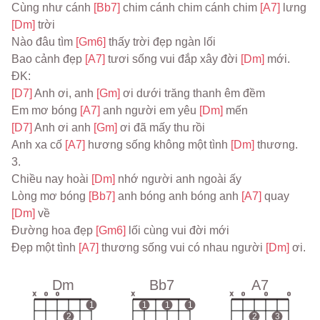
Cùng như cánh 
[Bb7] 
chim cánh chim cánh chim 
[A7] 
lưng 
[Dm] 
trời
Nào đâu tìm 
[Gm6] 
thấy trời đẹp ngàn lối
Bao cảnh đẹp 
[A7] 
tươi sống vui đắp xây đời 
[Dm] 
mới.
ĐK:
[D7] 
Anh ơi, anh 
[Gm] 
ơi dưới trăng thanh êm đềm
Em mơ bóng 
[A7] 
anh người em yêu 
[Dm] 
mến
[D7] 
Anh ơi anh 
[Gm] 
ơi đã mấy thu rồi
Anh xa cố 
[A7] 
hương sống không một tình 
[Dm] 
thương.
3.
Chiều nay hoài 
[Dm] 
nhớ người anh ngoài ấy
Lòng mơ bóng 
[Bb7] 
anh bóng anh bóng anh 
[A7] 
quay 
[Dm] 
về
Đường hoa đẹp 
[Gm6] 
lối cùng vui đời mới
Đẹp một tình 
[A7] 
thương sống vui có nhau người 
[Dm] 
ơi.
Dm
Bb7
A7
x
o
o
x
x
o
o
o
1
1
1
1
2
2
3