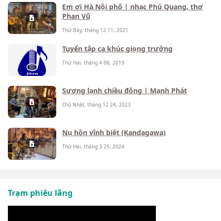
Em ơi Hà Nội phố | nhạc Phú Quang, thơ
Phan Vũ
Thứ Bảy, tháng 12 11, 2021
Tuyển tập ca khúc giọng trưởng
Thứ Hai, tháng 4 08, 2019
Sương lạnh chiều đông | Mạnh Phát
Chủ Nhật, tháng 12 24, 2023
Nụ hôn vĩnh biệt (Kandagawa)
Thứ Hai, tháng 3 25, 2024
Trạm phiêu lãng