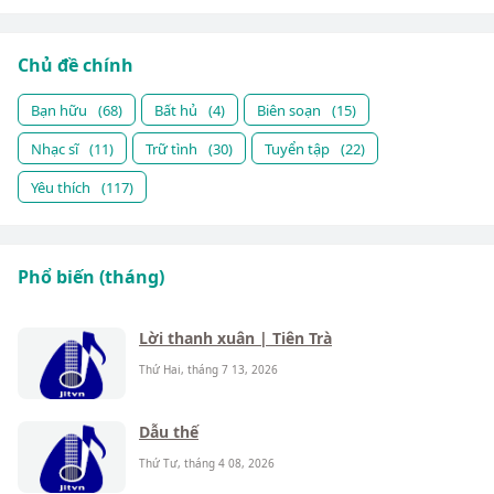
Chủ đề chính
Bạn hữu
(68)
Bất hủ
(4)
Biên soạn
(15)
Nhạc sĩ
(11)
Trữ tình
(30)
Tuyển tập
(22)
Yêu thích
(117)
Phổ biến (tháng)
Lời thanh xuân | Tiên Trà
Thứ Hai, tháng 7 13, 2026
Dẫu thế
Thứ Tư, tháng 4 08, 2026