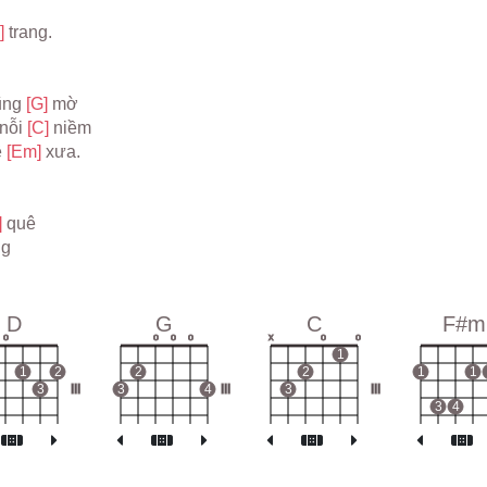
] 
trang.
ũng 
[G] 
mờ
nỗi 
[C] 
niềm
 
[Em] 
xưa.
 
quê
ng
D
G
C
F#m
o
o
o
o
x
o
o
1
1
2
2
2
1
1
3
III
3
4
III
3
III
3
4