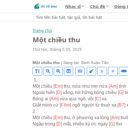
Nhạc sĩ
Chủ đề
Dòng 
Trang chủ
Một chiều thu
Thứ Hai, tháng 5 05, 2025
Một chiều thu
| Sáng tác: Đinh Xuân Tấn
b
#
 1.
Một chiều 
[Em] 
thu, nửa như mơ nửa 
[Am] 
tỉnh
Ngoài hiên 
[D] 
vắng, hờ hững bóng chiều 
[G] 
tr
Bóng ai 
[Am] 
vừa qua ngõ, vội 
[C] 
xa
Giật mình cứ 
[F#m] 
ngỡ người từ thuở xa 
[B7] 
2.
Một chiều 
[Em] 
thu, ở phương xa lòng 
[Am] 
bu
Ngập trong 
[D] 
mắt, nhiều ký ức ngày 
[G] 
thơ