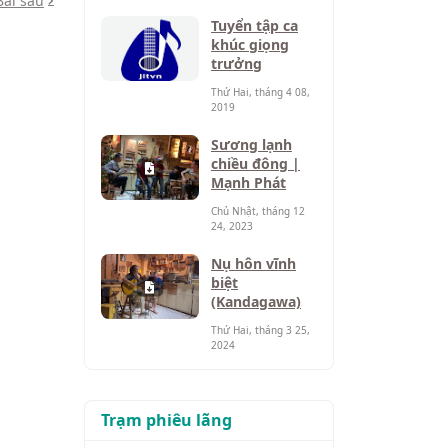
Bài sau
Tuyển tập ca
khúc giọng
trưởng
Thứ Hai, tháng 4 08,
2019
Sương lạnh
chiều đông |
Mạnh Phát
Chủ Nhật, tháng 12
24, 2023
Nụ hôn vĩnh
biệt
(Kandagawa)
Thứ Hai, tháng 3 25,
2024
Trạm phiêu lãng