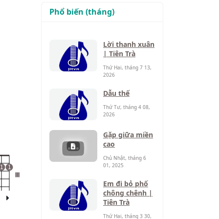
Phổ biến (tháng)
Lời thanh xuân
| Tiên Trà
Thứ Hai, tháng 7 13,
2026
Dẫu thế
Thứ Tư, tháng 4 08,
2026
Gặp giữa miền
cao
Chủ Nhật, tháng 6
01, 2025
1
1
III
Em đi bỏ phố
chông chênh |
Tiên Trà
Thứ Hai, tháng 3 30,