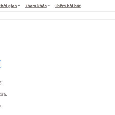
thời gian
Tham khảo
Thêm bài hát
ôi
xưa.
ồn