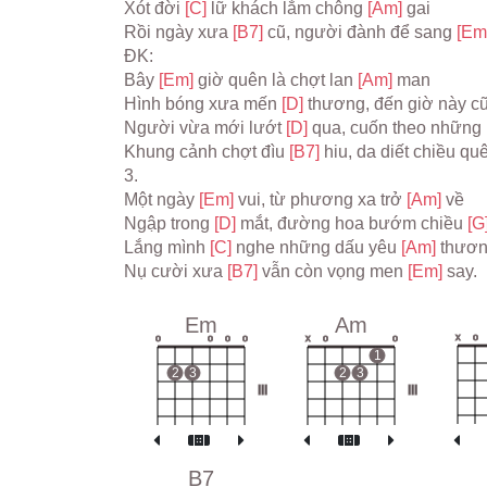
Xót đời 
[C] 
lữ khách lắm chông 
[Am] 
gai
Rồi ngày xưa 
[B7] 
cũ, người đành để sang 
[Em
ĐK:
Bây 
[Em] 
giờ quên là chợt lan 
[Am] 
man
Hình bóng xưa mến 
[D] 
thương, đến giờ này c
Người vừa mới lướt 
[D] 
qua, cuốn theo những 
Khung cảnh chợt đìu 
[B7] 
hiu, da diết chiều quê
3.
Một ngày 
[Em] 
vui, từ phương xa trở 
[Am] 
về
Ngập trong 
[D] 
mắt, đường hoa bướm chiều 
[G]
Lắng mình 
[C] 
nghe những dấu yêu 
[Am] 
thươ
Nụ cười xưa 
[B7] 
vẫn còn vọng men 
[Em] 
say.
Em
Am
x
o
o
o
o
o
x
o
o
1
2
3
2
3
III
III
B7