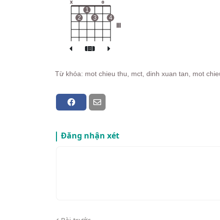
x
o
1
2
3
4
III
Từ khóa: mot chieu thu, mct, dinh xuan tan, mot chi
Đăng nhận xét