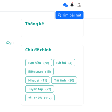
Tìm bài hát
Thống kê
0
Chủ đề chính
Bạn hữu
(68)
Bất hủ
(4)
Biên soạn
(15)
Nhạc sĩ
(11)
Trữ tình
(30)
Tuyển tập
(22)
Yêu thích
(117)