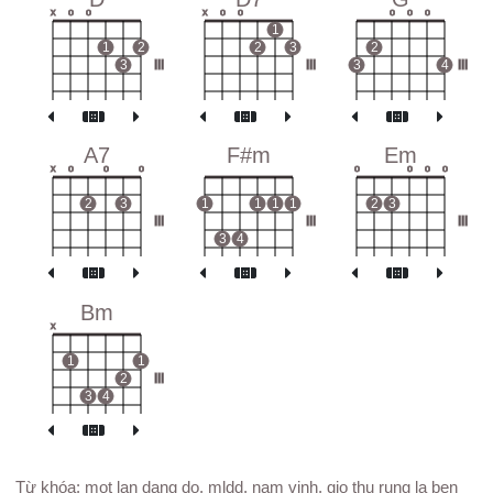
x
o
o
x
o
o
o
o
o
1
1
2
2
3
2
3
III
III
3
4
III
A7
F#m
Em
x
o
o
o
o
o
o
o
2
3
1
1
1
1
2
3
III
III
III
3
4
Bm
x
1
1
2
III
3
4
Từ khóa: mot lan dang do, mldd, nam vinh, gio thu rung la ben