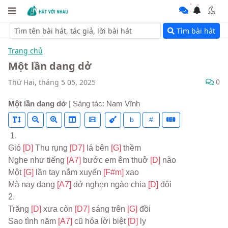
Tìm bài hát
Trang chủ
Một lần dang dở
0
Thứ Hai, tháng 5 05, 2025
Một lần dang dở
| Sáng tác: Nam Vĩnh
b
#
 1.
Gió 
[D] 
Thu rụng 
[D7] 
lá bên 
[G] 
thềm
Nghe như tiếng 
[A7] 
bước em êm thuở 
[D] 
nào
Một 
[G] 
lần tay nắm xuyến 
[F#m] 
xao
Mà nay dang 
[A7] 
dở nghẹn ngào chia 
[D] 
đôi
2.
Trăng 
[D] 
xưa còn 
[D7] 
sáng trên 
[G] 
đồi
Sao tình năm 
[A7] 
cũ hóa lời biệt 
[D] 
ly