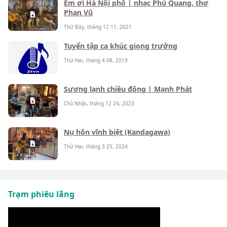
Em ơi Hà Nội phố | nhạc Phú Quang, thơ
Phan Vũ
Thứ Bảy, tháng 12 11, 2021
Tuyển tập ca khúc giọng trưởng
Thứ Hai, tháng 4 08, 2019
Sương lạnh chiều đông | Mạnh Phát
Chủ Nhật, tháng 12 24, 2023
Nụ hôn vĩnh biệt (Kandagawa)
Thứ Hai, tháng 3 25, 2024
Trạm phiêu lãng