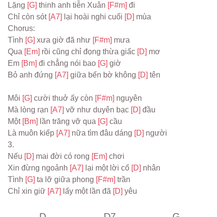
Lặng 
[G] 
thinh anh tiễn Xuân 
[F#m] 
đi
Chỉ còn sót 
[A7] 
lại hoài nghi cuối 
[D] 
mùa
Chorus:
Tình 
[G] 
xưa giờ đã như 
[F#m] 
mưa
Qua 
[Em] 
rồi cũng chỉ đọng thừa giấc 
[D] 
mơ
Em 
[Bm] 
đi chẳng nói bao 
[G] 
giờ
Bỏ anh đứng 
[A7] 
giữa bến bờ không 
[D] 
tên
Môi 
[G] 
cười thuở ấy còn 
[F#m] 
nguyên
Mà lòng rạn 
[A7] 
vỡ như duyên bạc 
[D] 
đầu
Một 
[Bm] 
lần trăng vỡ qua 
[G] 
cầu
Là muôn kiếp 
[A7] 
nữa tìm đâu dáng 
[D] 
người
3.
Nếu 
[D] 
mai đời có rong 
[Em] 
chơi
Xin đừng ngoảnh 
[A7] 
lại một lời cố 
[D] 
nhân
Tình 
[G] 
ta lỡ giữa phong 
[F#m] 
trần
Chỉ xin giữ 
[A7] 
lấy một lần đã 
[D] 
yêu
D
D7
G