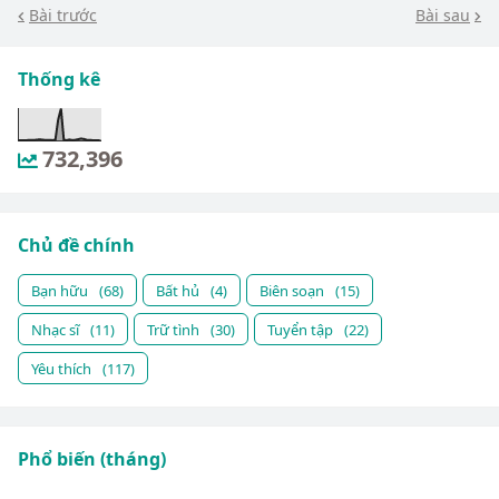
Bài trước
Bài sau
Thống kê
732,396
Chủ đề chính
Bạn hữu
(68)
Bất hủ
(4)
Biên soạn
(15)
Nhạc sĩ
(11)
Trữ tình
(30)
Tuyển tập
(22)
Yêu thích
(117)
Phổ biến (tháng)