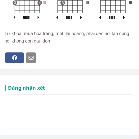
3
4
III
3
III
III
Từ khóa: mua hoa trang, mht, lai hoang, phai den noi tan cung
noi khong con dau don
Đăng nhận xét