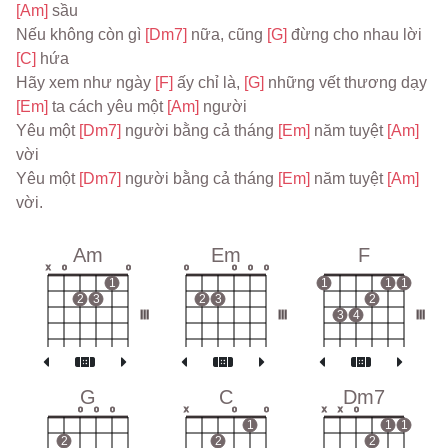
[Am] 
sầu
Nếu không còn gì 
[Dm7] 
nữa, cũng 
[G] 
đừng cho nhau lời 
[C] 
hứa
Hãy xem như ngày 
[F] 
ấy chỉ là, 
[G] 
những vết thương dạy 
[Em] 
ta cách yêu một 
[Am] 
người
Yêu một 
[Dm7] 
người bằng cả tháng 
[Em] 
năm tuyệt 
[Am] 
vời
Yêu một 
[Dm7] 
người bằng cả tháng 
[Em] 
năm tuyệt 
[Am] 
vời.
Am
Em
F
x
o
o
o
o
o
o
1
1
1
1
2
3
2
3
2
III
III
3
4
III
G
C
Dm7
o
o
o
x
o
o
x
x
o
1
1
1
2
2
2