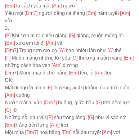
[Em] 
ta cách yêu một 
[Am] 
người
Yêu một 
[Dm7] 
người bằng cả tháng 
[Em] 
năm tuyệt 
[Am] 
vời.
2.
[F] 
Khi cơn mưa chiều giăng 
[G] 
giăng, muộn màng lối 
[Em] 
xưa em tôi đi 
[Am] 
về
[Dm7] 
Trong cơn mơ có 
[G] 
bao nhiêu lần như 
[C] 
thế
[F] 
Muộn màng những lời yêu 
[G] 
thương muộn màng 
[Em] 
những cách hoa ven 
[Am] 
đường
[Dm7] 
Mong manh chờ nắng 
[Em] 
lên, lẻ 
[Am] 
loi.
ĐK:
Mất đi người mình 
[F] 
thương, ai 
[G] 
không đau đớn điên 
[Am] 
cuồng
Nước mắt ai vừa 
[Dm7] 
buông, giữa bầu 
[G] 
trời đêm rực 
[C] 
rỡ
Những nỗi đau vùi 
[F] 
sâu trong lòng, 
[G] 
như vì sao nở 
[Em] 
trắng trên lưng 
[Am] 
trời
Một mùa 
[Dm7] 
hoa bằng 
[Em] 
nỗi đau tuyệt 
[Am] 
vời.