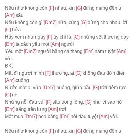
Nếu như không còn 
[F] 
nhau, xin 
[G] 
đừng mang đến u 
[Am] 
sầu
Nếu không còn gì 
[Dm7] 
nữa, cũng 
[G] 
đừng cho nhau lời 
[C] 
hứa
Hãy xem như ngày 
[F] 
ấy chỉ là, 
[G] 
những vết thương dạy 
[Em] 
ta cách yêu một 
[Am] 
người
Yêu một 
[Dm7] 
người bằng cả tháng 
[Em] 
năm tuyệt 
[Am] 
vời.
ĐK:
Mất đi người mình 
[F] 
thương, ai 
[G] 
không đau đớn điên 
[Am] 
cuồng
Nước mắt ai vừa 
[Dm7] 
buông, giữa bầu 
[G] 
trời đêm rực 
[C] 
rỡ
Những nỗi đau vùi 
[F] 
sâu trong lòng, 
[G] 
như vì sao nở 
[Em] 
trắng trên lưng 
[Am] 
trời
Một mùa 
[Dm7] 
hoa bằng 
[Em] 
nỗi đau tuyệt 
[Am] 
vời.
Nếu như không còn 
[F] 
nhau, xin 
[G] 
đừng mang đến u 