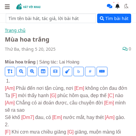
Tìm bài hát
Trang chủ
Mùa hoa trắng
0
Thứ Ba, tháng 5 20, 2025
Mùa hoa trắng
| Sáng tác: Lai Hoàng
b
#
 1.
[Am] 
Phải đến nơi tận cùng, nơi 
[Em] 
không còn đau đớn
Ta 
[F] 
mới thấy hạnh 
[G] 
phúc hôm qua, đẹp thế 
[C] 
nào
[Am] 
Chẳng có ai đoán được, câu chuyện đời 
[Em] 
mình 
sẽ ra sao
Sẽ khổ 
[Dm7] 
đau, có 
[Em] 
nước mắt, hay thét 
[Am] 
gào.
2.
[F] 
Khi cơn mưa chiều giăng 
[G] 
giăng, muộn màng lối 