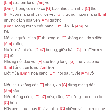
[Em] 
xưa em tôi đi 
[Am] 
về
[Dm7] 
Trong cơn mơ có 
[G] 
bao nhiêu lần như 
[C] 
thế
[F] 
Muộn màng những lời yêu 
[G] 
thương muộn màng 
[Em] 
những cách hoa ven 
[Am] 
đường
[Dm7] 
Mong manh chờ nắng 
[Em] 
lên, lẻ 
[Am] 
loi.
ĐK:
Mất đi người mình 
[F] 
thương, ai 
[G] 
không đau đớn điên 
[Am] 
cuồng
Nước mắt ai vừa 
[Dm7] 
buông, giữa bầu 
[G] 
trời đêm rực 
[C] 
rỡ
Những nỗi đau vùi 
[F] 
sâu trong lòng, 
[G] 
như vì sao nở 
[Em] 
trắng trên lưng 
[Am] 
trời
Một mùa 
[Dm7] 
hoa bằng 
[Em] 
nỗi đau tuyệt 
[Am] 
vời.
Nếu như không còn 
[F] 
nhau, xin 
[G] 
đừng mang đến u 
[Am] 
sầu
Nếu không còn gì 
[Dm7] 
nữa, cũng 
[G] 
đừng cho nhau lời 
[C] 
hứa
Hãy xem như ngày 
[F] 
ấy chỉ là, 
[G] 
những vết thương dạy 