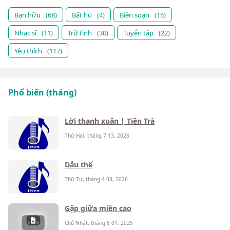
Bạn hữu
(68)
Bất hủ
(4)
Biên soạn
(15)
Nhạc sĩ
(11)
Trữ tình
(30)
Tuyển tập
(22)
Yêu thích
(117)
Phổ biến (tháng)
Lời thanh xuân | Tiên Trà
Thứ Hai, tháng 7 13, 2026
Dẫu thế
Thứ Tư, tháng 4 08, 2026
Gặp giữa miền cao
Chủ Nhật, tháng 6 01, 2025