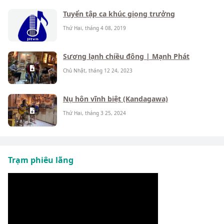
Tuyển tập ca khúc giọng trưởng
Thứ Hai, tháng 4 08, 2019
Sương lạnh chiều đông | Mạnh Phát
Chủ Nhật, tháng 12 24, 2023
Nụ hôn vĩnh biệt (Kandagawa)
Thứ Hai, tháng 3 25, 2024
Trạm phiêu lãng