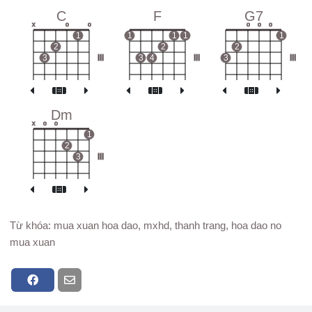
C
F
G7
x
o
o
o
o
o
1
1
1
1
1
2
2
2
3
III
3
4
III
3
III
Dm
x
o
o
1
2
3
III
Từ khóa: mua xuan hoa dao, mxhd, thanh trang, hoa dao no
mua xuan