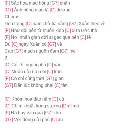
[F] 
Sắc hoa màu hồng 
[G7] 
phấn
[G7] 
Ánh hồng màu tà 
[C] 
dương
Chorus:
Hoa trong 
[C] 
năm chờ tia nắng 
[G7] 
Xuân theo về
[F] 
Như đôi bên từ muôn kiếp 
[C] 
xưa ước thề
[F] 
Nơi nhân gian đời ai gác qua bên 
[C] 
lề
Dù 
[C] 
ngày Xuân có 
[G7] 
về
Cạn 
[G7] 
mạch nguồn đam 
[G7] 
mê
2.
[C] 
Có chỉ ngoài phù 
[C] 
vân
[C] 
Muôn đời nơi cõi 
[C] 
trần
[F] 
Có chỉ cùng thời 
[G7] 
gian
[G7] 
Đến lúc không phai 
[C] 
tàn
[C] 
Khóm hoa đào năm 
[C] 
cũ
[C] 
Chìm khuất trong sương 
[Dm] 
mù
[F] 
Đã bay vào quá 
[G7] 
khứ
[G7] 
Với dòng đời phù 
[C] 
du