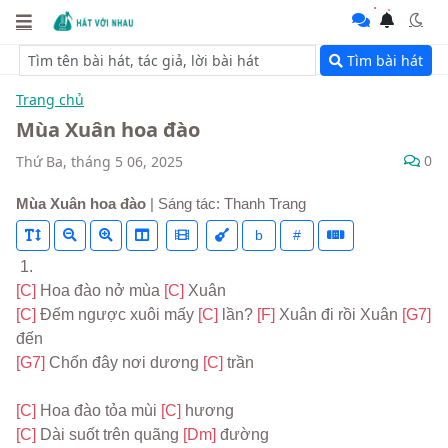
Tìm bài hát
Trang chủ
Mùa Xuân hoa đào
0
Thứ Ba, tháng 5 06, 2025
Mùa Xuân hoa đào
| Sáng tác: Thanh Trang
b
#
 1.
[C] 
Hoa đào nở mùa 
[C] 
Xuân
[C] 
Đếm ngược xuôi mấy 
[C] 
lần? 
[F] 
Xuân đi rồi Xuân 
[G7] 
đến
[G7] 
Chốn đây nơi dương 
[C] 
trần
[C] 
Hoa đào tỏa mùi 
[C] 
hương
[C] 
Dài suốt trên quãng 
[Dm] 
đường