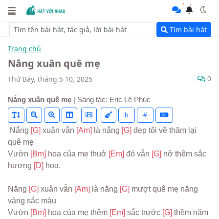
Tìm bài hát
Trang chủ
Nắng xuân quê mẹ
0
Thứ Bảy, tháng 5 10, 2025
Nắng xuân quê mẹ
| Sáng tác: Eric Lê Phúc
b
#
 Nắng 
[G] 
xuân vẫn 
[Am] 
là nắng 
[G] 
đẹp tôi về thăm lại 
quê mẹ
Vườn 
[Bm] 
hoa của mẹ thuở 
[Em] 
đó vẫn 
[G] 
nở thêm sắc 
hương 
[D] 
hoa.
Nắng 
[G] 
xuân vẫn 
[Am] 
là nắng 
[G] 
mượt quê mẹ nắng 
vàng sắc màu
Vườn 
[Bm] 
hoa của mẹ thêm 
[Em] 
sắc trước 
[G] 
thềm năm 