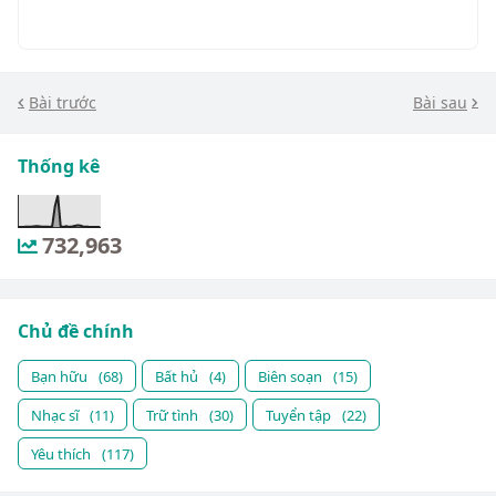
Bài trước
Bài sau
Thống kê
732,963
Chủ đề chính
Bạn hữu
(68)
Bất hủ
(4)
Biên soạn
(15)
Nhạc sĩ
(11)
Trữ tình
(30)
Tuyển tập
(22)
Yêu thích
(117)