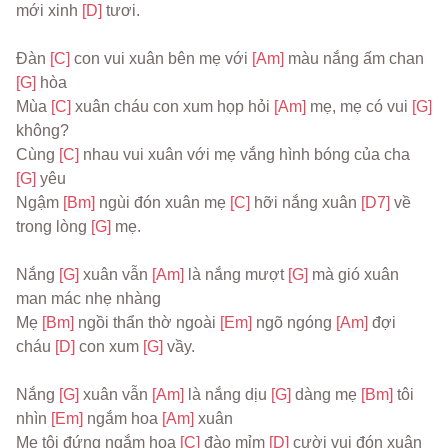
mới xinh 
[D] 
tươi.
Đàn 
[C] 
con vui xuân bên mẹ với 
[Am] 
màu nắng ấm chan 
[G] 
hòa
Mùa 
[C] 
xuân cháu con xum họp hỏi 
[Am] 
mẹ, mẹ có vui 
[G] 
không?
Cùng 
[C] 
nhau vui xuân với mẹ vắng hình bóng của cha 
[G] 
yêu
Ngậm 
[Bm] 
ngùi đón xuân mẹ 
[C] 
hỡi nắng xuân 
[D7] 
về 
trong lòng 
[G] 
mẹ.
Nắng 
[G] 
xuân vẫn 
[Am] 
là nắng mượt 
[G] 
mà gió xuân 
man mác nhẹ nhàng
Mẹ 
[Bm] 
ngồi thẩn thờ ngoài 
[Em] 
ngõ ngóng 
[Am] 
đợi 
cháu 
[D] 
con xum 
[G] 
vầy.
Nắng 
[G] 
xuân vẫn 
[Am] 
là nắng dịu 
[G] 
dàng mẹ 
[Bm] 
tôi 
nhìn 
[Em] 
ngắm hoa 
[Am] 
xuân
Mẹ tôi đứng ngắm hoa 
[C] 
đào mỉm 
[D] 
cười vui đón xuân 