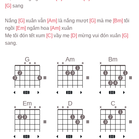
[G] 
sang
Nắng 
[G] 
xuân vẫn 
[Am] 
là nắng mượt 
[G] 
mà mẹ 
[Bm] 
tôi 
ngồi 
[Em] 
ngắm hoa 
[Am] 
xuân
Mẹ tôi đón tết xum 
[C] 
vầy mẹ 
[D] 
mừng vui đón xuân 
[G] 
sang.
G
Am
Bm
o
o
o
x
o
o
x
1
2
2
3
1
1
3
4
III
III
2
III
3
4
Em
D
C
o
o
o
o
x
o
o
x
o
o
1
2
3
1
2
2
III
3
III
3
III