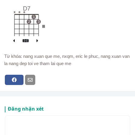
D7
x
o
o
1
2
3
III
Từ khóa: nang xuan que me, nxqm, eric le phuc, nang xuan van
la nang dep toi ve tham lai que me
Đăng nhận xét